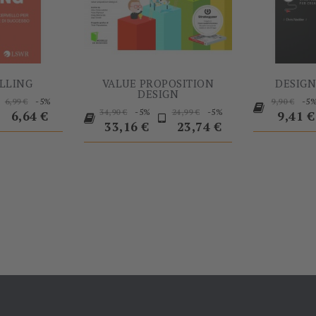
LLING
VALUE PROPOSITION
DESIGN
DESIGN
ezzo
Prezzo
Prezzo
Prezzo
-5%
-5
6,99 €
9,90 €
Prezzo
Prezzo
Prezzo
Prezzo
-5%
-5%
base
34,90 €
24,99 €
base
6,64 €
9,41 €
base
base
33,16 €
23,74 €