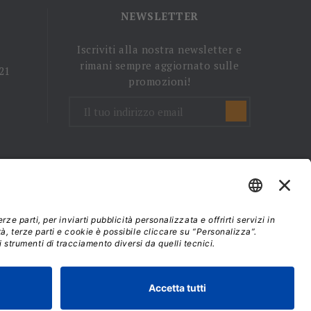
NEWSLETTER
Iscriviti alla nostra newsletter e
rimani sempre aggiornato sulle
 21
promozioni!
mini e condizioni d'uso
37