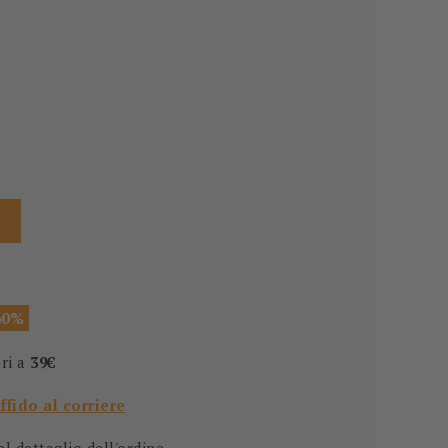
60%
ori a
39€
affido al corriere