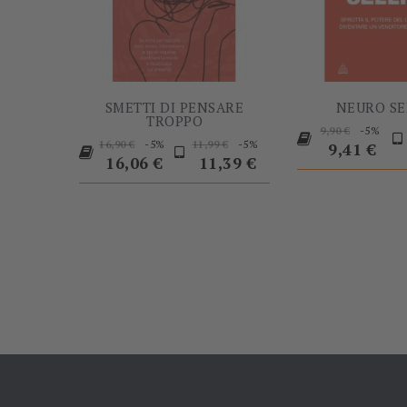
SMETTI DI PENSARE
NEURO SE
TROPPO
Prezzo
Pr
-5%
9,90 €
Prezzo
Prezzo
Prezzo
Prezzo
-5%
-5%
16,90 €
11,99 €
base
9,41 €
base
base
16,06 €
11,39 €