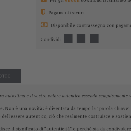
Per gli
eBook
download istantaneo nel
Pagamenti sicuri
Disponibile contrassegno con pagam
Condividi
DOTTO
a autostima e il vostro valore autentico essendo semplicemente vo
te. Non è una novità: è diventata da tempo la "parola chiave" 
re dell'essere autentico, ciò che realmente costruisce e sosti
isce il significato di “autenticità” e perché sia da condivide