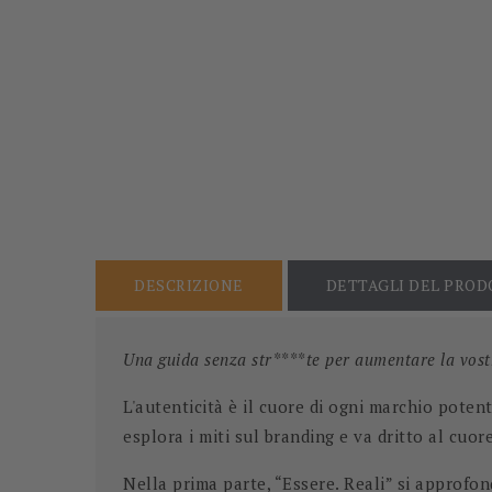
DESCRIZIONE
DETTAGLI DEL PRO
Una guida senza str****te per aumentare la vostr
L'autenticità è il cuore di ogni marchio poten
esplora i miti sul branding e va dritto al cuo
Nella prima parte, “Essere. Reali” si approfond