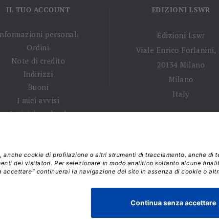
IL TUO ACCOUNT
EDIZIONI LSWR
Informazioni personali
Edizioni Lswr
Ordini
Viale Enrico Forlanini,
Note di credito
20134 Milano
Indirizzi
Milano
Buoni
Italy
I miei avvisi
I miei download
 tempi di spedizione
|
Diritto di recesso
|
Privacy policy
|
Ter
 2026 - La Tribuna S.r.l. | P.IVA 01702840180 | C.F. 011074603
Responsabile della Protezione dei Dati: dpo@lswr.it
Viale Enrico Forlanini, 21 - 20134 Milano (MI)
ordinilswr@lswr.it - 02.88184.270