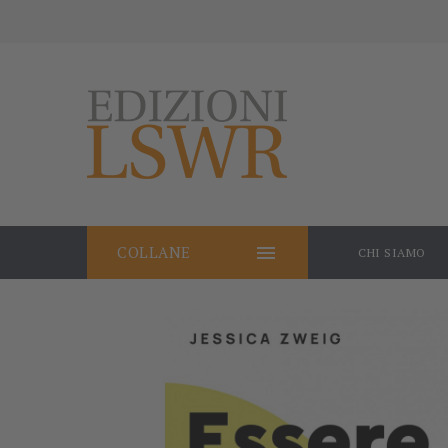

COLLANE
CHI SIAMO