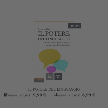
-10,00 €
IL POTERE DEL LINGUAGGIO
Prezzo
Prezzo
Prezzo
Prezzo
9,90 €
6,99 €
-10,00 €
-10,00 €
19,90 €
19,99 €
base
base