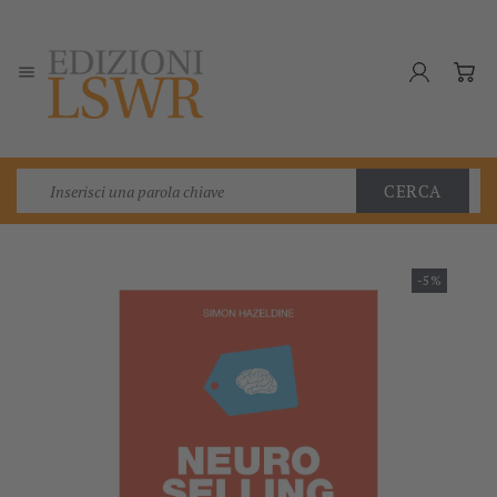

CERCA
-5%