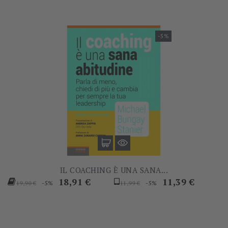
-5%
IL COACHING È UNA SANA...
Prezzo
Prezzo
Prezzo
Prezzo
18,91 €
11,39 €
-5%
-5%
19,90 €
11,99 €
base
base