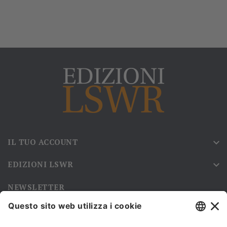
IL TUO ACCOUNT

EDIZIONI LSWR

NEWSLETTER
Iscriviti alla nostra newsletter e rimani sempre aggiornato sulle
promozioni!