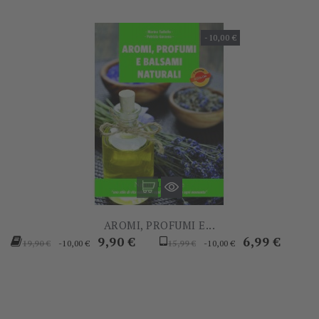
-10,00 €
AROMI, PROFUMI E...
Prezzo
Prezzo
Prezzo
Prezzo
9,90 €
6,99 €
-10,00 €
-10,00 €
19,90 €
15,99 €
base
base