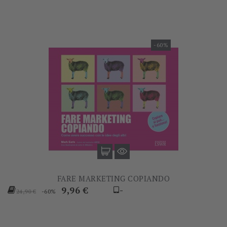
-60%
FARE MARKETING COPIANDO
Prezzo
Prezzo
9,96 €
-
-60%
24,90 €
base