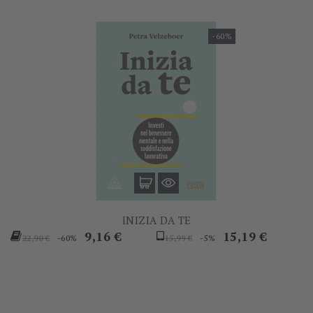
-60%
INIZIA DA TE
Prezzo
Prezzo
Prezzo
Prezzo
9,16 €
15,19 €
-60%
-5%
22,90 €
15,99 €
base
base