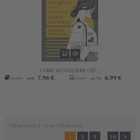
COME ACCOGLIERE CIÒ...
Prezzo
Prezzo
Prezzo
Prezzo
7,96 €
6,99 €
-60%
-41.7%
19,90 €
11,99 €
base
base
Visualizzati 1-12 su 120 articoli
…

1
2
3
10