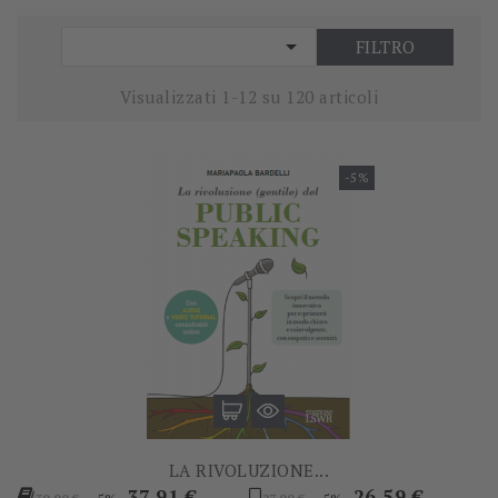

FILTRO
Visualizzati 1-12 su 120 articoli
-5%
LA RIVOLUZIONE...
Prezzo
Prezzo
Prezzo
Prezzo
37,91 €
26,59 €