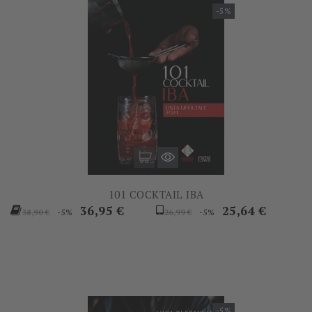
-5%
101 COCKTAIL IBA
Prezzo
Prezzo
Prezzo
Prezzo
36,95 €
25,64 €
-5%
-5%
38,90 €
26,99 €
base
base
-5%