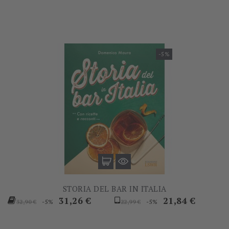
-5%
STORIA DEL BAR IN ITALIA
Prezzo
Prezzo
Prezzo
Prezzo
31,26 €
21,84 €
-5%
-5%
32,90 €
22,99 €
base
base