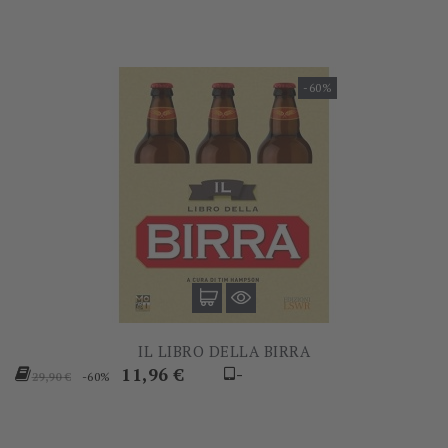
-60%
IL LIBRO DELLA BIRRA
Prezzo
Prezzo
11,96 €
-
-60%
29,90 €
base