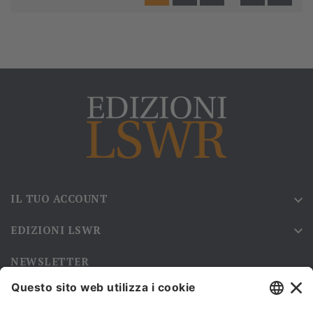
IL TUO ACCOUNT

EDIZIONI LSWR

NEWSLETTER
Iscriviti alla nostra newsletter e rimani sempre aggiornato sulle
promozioni!