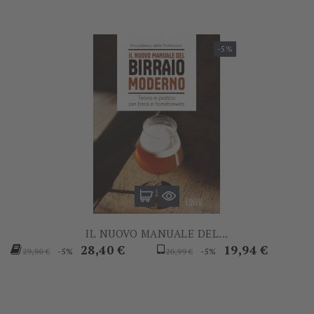
-5%
IL NUOVO MANUALE DEL...
Prezzo
Prezzo
Prezzo
Prezzo
28,40 €
19,94 €
-5%
-5%
29,90 €
20,99 €
base
base