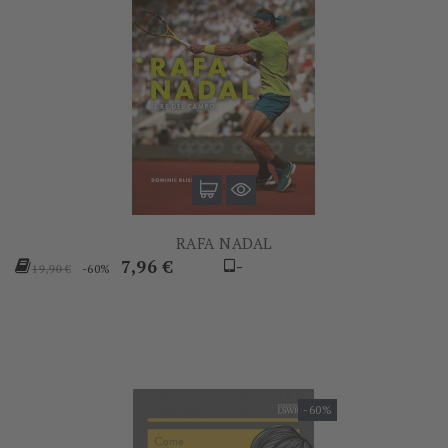
RAFA NADAL
Prezzo
Prezzo
7,96 €
-
-60%
19,90 €
base
-60%