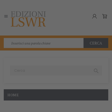

CERCA

HOME