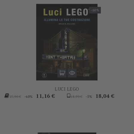
-60%
LUCI LEGO
Prezzo
Prezzo
Prezzo
Prezzo
11,16 €
18,04 €
-60%
-5%
27,90 €
18,99 €
base
base