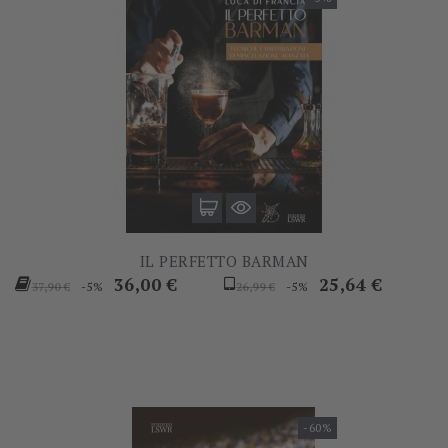
IL PERFETTO BARMAN
Prezzo
Prezzo
Prezzo
Prezzo
36,00 €
25,64 €
-5%
-5%
37,90 €
26,99 €
base
base
-60%