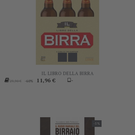
IL LIBRO DELLA BIRRA
Prezzo
Prezzo
11,96 €
-
-60%
29,90 €
base
-5%