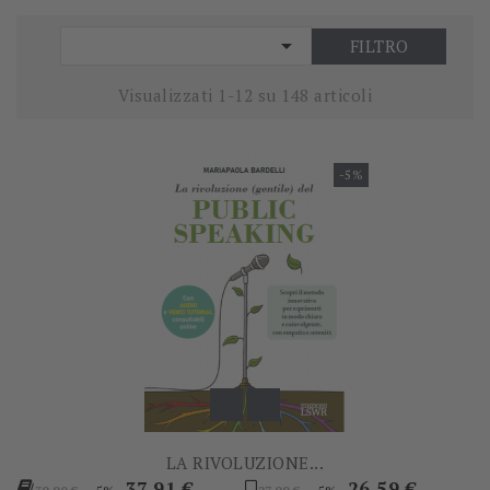

FILTRO
Visualizzati 1-12 su 148 articoli
-5%
LA RIVOLUZIONE...
Prezzo
Prezzo
Prezzo
Prezzo
37,91 €
26,59 €