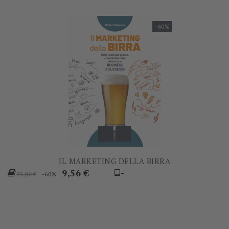
-60%
IL MARKETING DELLA BIRRA
Prezzo
Prezzo
9,56 €
-
-60%
23,90 €
base