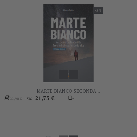
-5%
MARTE BIANCO SECONDA...
Prezzo
Prezzo
21,75 €
-
-5%
22,90 €
base