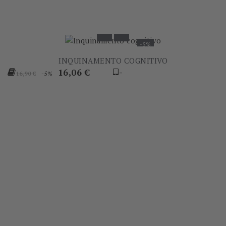
-5%
INQUINAMENTO COGNITIVO
Prezzo
Prezzo
16,06 €
-
-5%
16,90 €
base