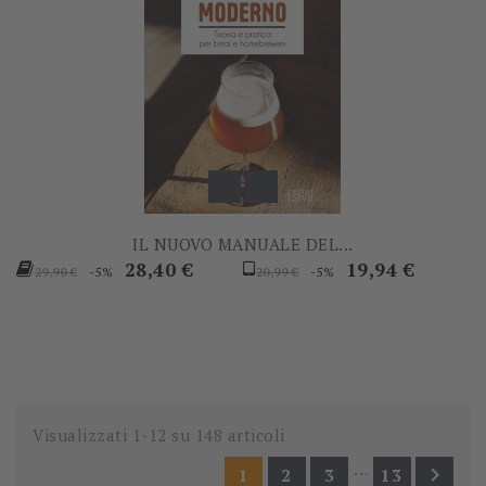
IL NUOVO MANUALE DEL...
Prezzo
Prezzo
Prezzo
Prezzo
28,40 €
19,94 €
-5%
-5%
29,90 €
20,99 €
base
base
Visualizzati 1-12 su 148 articoli
…

1
2
3
13