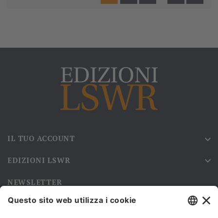
IL TUO ACCOUNT

EDIZIONI LSWR

NEWSLETTER
Iscriviti alla nostra newsletter e rimani sempre aggiornato sulle
promozioni!