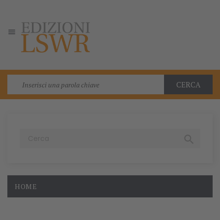

CERCA

HOME