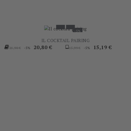
-5%
IL COCKTAIL PAIRING
Prezzo
Prezzo
Prezzo
Prezzo
20,80 €
15,19 €
-5%
-5%
21,90 €
15,99 €
base
base