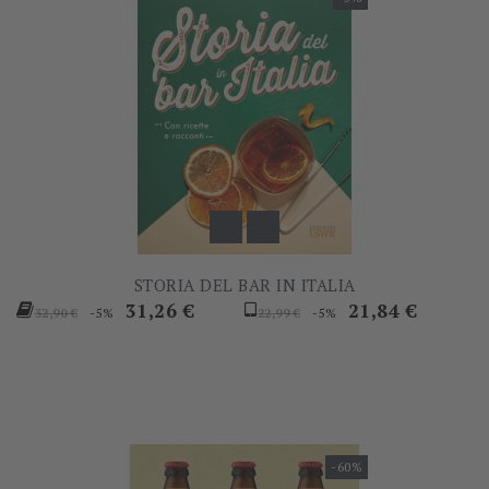
STORIA DEL BAR IN ITALIA
Prezzo
Prezzo
Prezzo
Prezzo
31,26 €
21,84 €
-5%
-5%
32,90 €
22,99 €
base
base
-60%