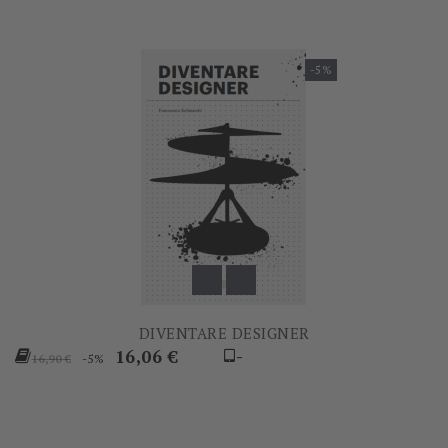
-5%
DIVENTARE DESIGNER
Prezzo
Prezzo
16,06 €
-
-5%
16,90 €
base