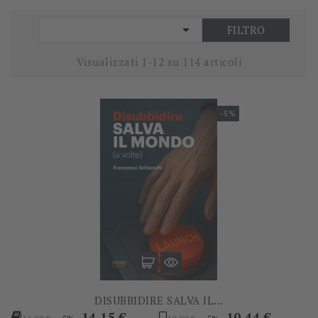

FILTRO
Visualizzati 1-12 su 114 articoli
-5%
DISUBBIDIRE SALVA IL...
Prezzo
Prezzo
Prezzo
Prezzo
14,15 €
10,44 €