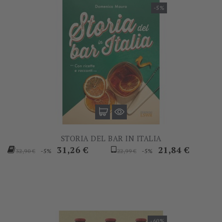
-5%
STORIA DEL BAR IN ITALIA
Prezzo
Prezzo
Prezzo
Prezzo
31,26 €
21,84 €
-5%
-5%
32,90 €
22,99 €
base
base
-60%