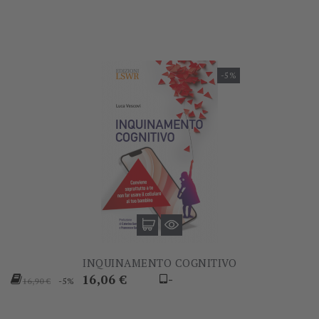
-5%
INQUINAMENTO COGNITIVO
Prezzo
Prezzo
16,06 €
-
-5%
16,90 €
base