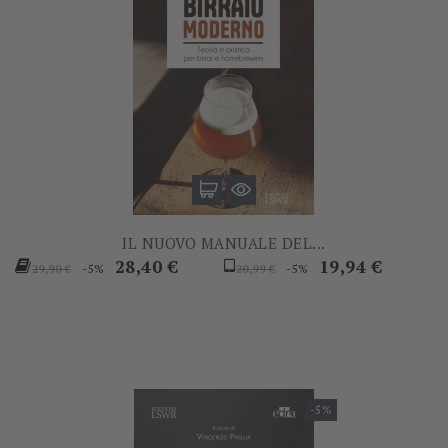
IL NUOVO MANUALE DEL...
Prezzo
Prezzo
Prezzo
Prezzo
28,40 €
19,94 €
-5%
-5%
29,90 €
20,99 €
base
base
-5%