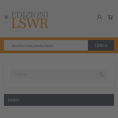

CERCA

HOME