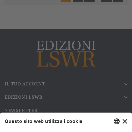
IL TUO ACCOUNT

EDIZIONI LSWR

NEWSLETTER
Iscriviti alla nostra newsletter e rimani sempre aggiornato sulle
promozioni!