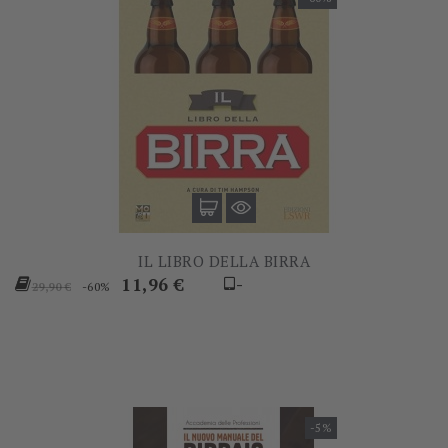
IL LIBRO DELLA BIRRA
Prezzo
Prezzo
11,96 €
-
-60%
29,90 €
base
-5%