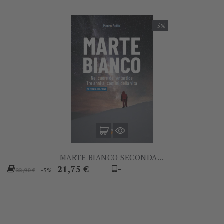
-5%
MARTE BIANCO SECONDA...
Prezzo
Prezzo
21,75 €
-
-5%
22,90 €
base