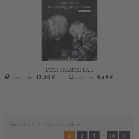
L’ETÀ GRANDE: LA...
Prezzo
Prezzo
Prezzo
Prezzo
13,20 €
9,49 €
-5%
-5%
13,90 €
9,99 €
base
base
Visualizzati 1-12 su 114 articoli
…

1
2
3
10