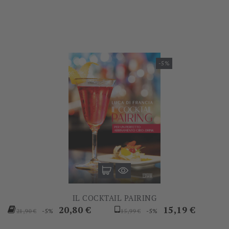
base
base
-5%
IL COCKTAIL PAIRING
Prezzo
Prezzo
Prezzo
Prezzo
20,80 €
15,19 €
-5%
-5%
21,90 €
15,99 €
base
base