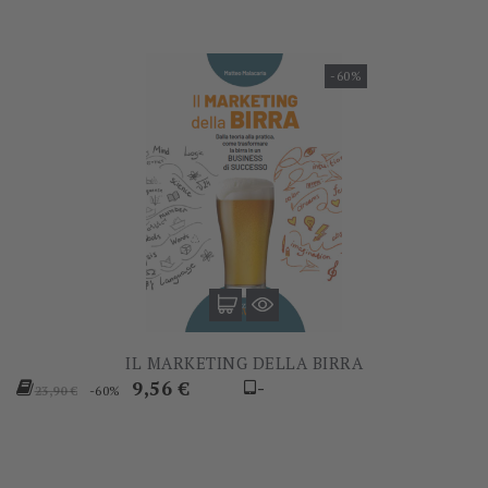
-60%
IL MARKETING DELLA BIRRA
Prezzo
Prezzo
9,56 €
-
-60%
23,90 €
base