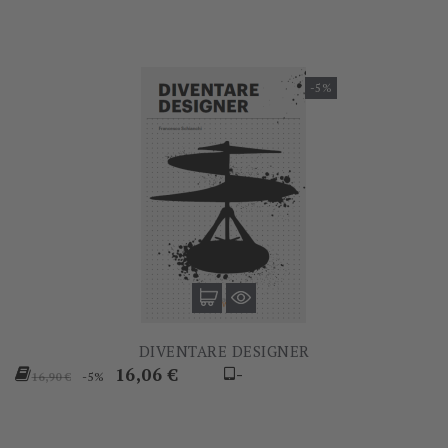
-5%
DIVENTARE DESIGNER
Prezzo
Prezzo
16,06 €
-
-5%
16,90 €
base