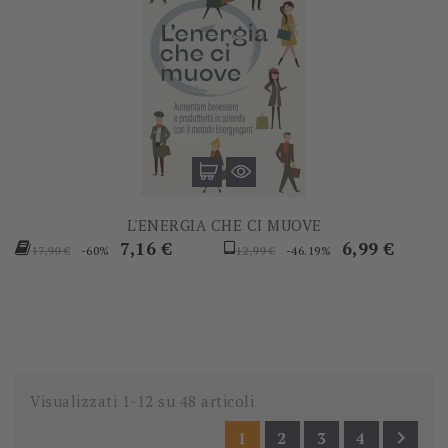
L'ENERGIA CHE CI MUOVE
Prezzo
Prezzo
Prezzo
Prezzo
7,16 €
6,99 €
-60%
-46.19%
17,90 €
12,99 €
base
base
Visualizzati 1-12 su 48 articoli

1
2
3
4