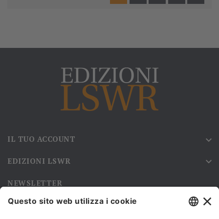
IL TUO ACCOUNT

EDIZIONI LSWR

NEWSLETTER
Iscriviti alla nostra newsletter e rimani sempre aggiornato sulle
promozioni!