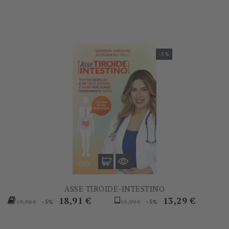
-5%
ASSE TIROIDE-INTESTINO
Prezzo
Prezzo
Prezzo
Prezzo
18,91 €
13,29 €
-5%
-5%
19,90 €
13,99 €
base
base