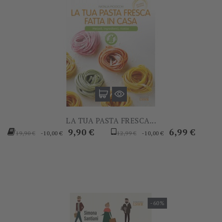
LA TUA PASTA FRESCA...
Prezzo
Prezzo
Prezzo
Prezzo
9,90 €
6,99 €
-10,00 €
-10,00 €
19,90 €
12,99 €
base
base
-60%