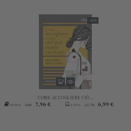
-60%
COME ACCOGLIERE CIÒ...
Prezzo
Prezzo
Prezzo
Prezzo
7,96 €
6,99 €
-60%
-41.7%
19,90 €
11,99 €
base
base