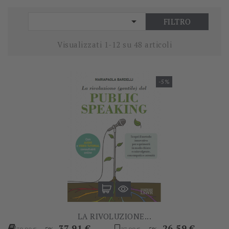

FILTRO
Visualizzati 1-12 su 48 articoli
-5%
LA RIVOLUZIONE...
Prezzo
Prezzo
Prezzo
Prezzo
37,91 €
26,59 €