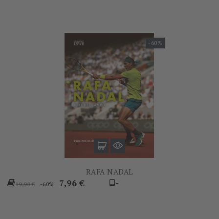
-60%
RAFA NADAL
Prezzo
Prezzo
7,96 €
-
-60%
19,90 €
base