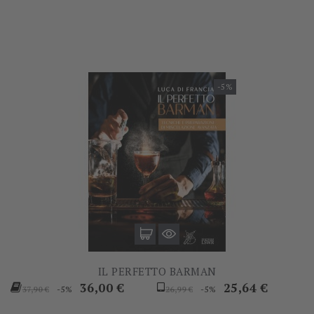
base
base
-5%
IL PERFETTO BARMAN
Prezzo
Prezzo
Prezzo
Prezzo
36,00 €
25,64 €
-5%
-5%
37,90 €
26,99 €
base
base