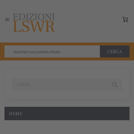

CERCA

HOME