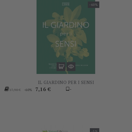
-60%
IL GIARDINO PER I SENSI
Prezzo
Prezzo
7,16 €
-
-60%
17,90 €
base
-5%