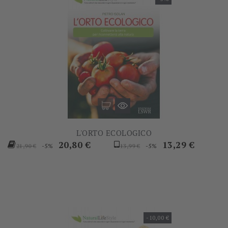
L'ORTO ECOLOGICO
Prezzo
Prezzo
Prezzo
Prezzo
20,80 €
13,29 €
-5%
-5%
21,90 €
13,99 €
base
base
-10,00 €