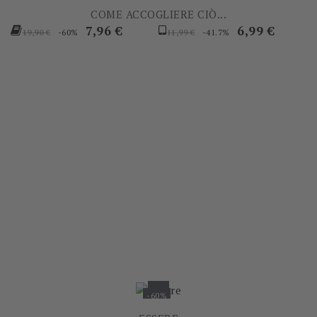
COME ACCOGLIERE CIÒ...
Prezzo
Prezzo
Prezzo
Prezzo
7,96 €
6,99 €
-60%
-41.7%
19,90 €
11,99 €
base
base
-60%