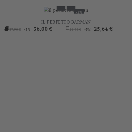
-5%
IL PERFETTO BARMAN
Prezzo
Prezzo
Prezzo
Prezzo
36,00 €
25,64 €
-5%
-5%
37,90 €
26,99 €
base
base