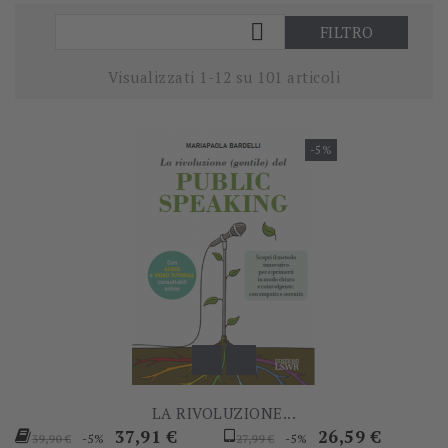

FILTRO
Visualizzati 1-12 su 101 articoli
-5%
LA RIVOLUZIONE...
Prezzo
Prezzo
Prezzo
Prezzo
37,91 €
26,59 €
-5%
-5%
39,90 €
27,99 €