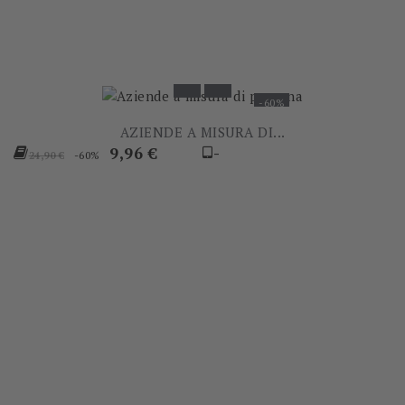
-60%
AZIENDE A MISURA DI...
Prezzo
Prezzo
9,96 €
-
-60%
24,90 €
base