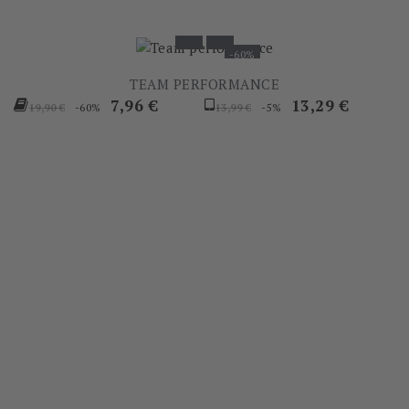
-60%
TEAM PERFORMANCE
Prezzo
Prezzo
Prezzo
Prezzo
7,96 €
13,29 €
-60%
-5%
19,90 €
13,99 €
base
base