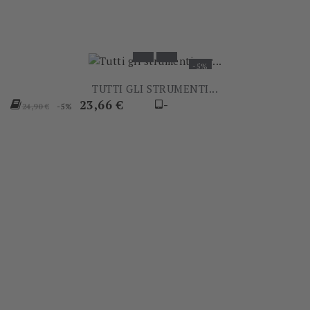
-5%
TUTTI GLI STRUMENTI...
Prezzo
Prezzo
23,66 €
-
-5%
24,90 €
base