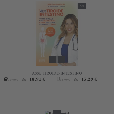
-5%
ASSE TIROIDE-INTESTINO
Prezzo
Prezzo
Prezzo
Prezzo
18,91 €
13,29 €
-5%
-5%
19,90 €
13,99 €
base
base