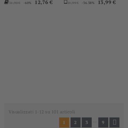
Prezzo
Prezzo
Prezzo
Prezzo
12,76 €
13,99 €
-60%
-36.38%
31,90 €
21,99 €
base
base
Visualizzati 1-12 su 101 articoli
…

1
2
3
9