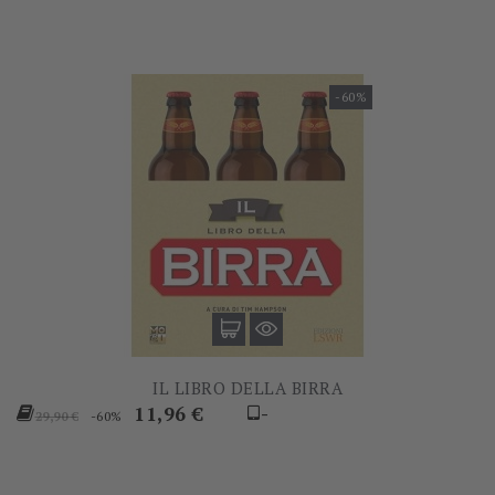
-60%
IL LIBRO DELLA BIRRA
Prezzo
Prezzo
11,96 €
-
-60%
29,90 €
base