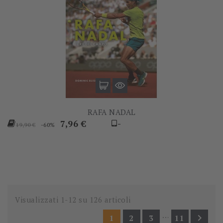
RAFA NADAL
Prezzo
Prezzo
7,96 €
-
-60%
19,90 €
base
Visualizzati 1-12 su 126 articoli
…

1
2
3
11