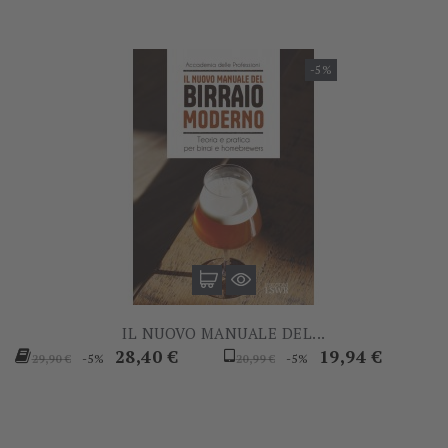
-5%
IL NUOVO MANUALE DEL...
Prezzo
Prezzo
Prezzo
Prezzo
28,40 €
19,94 €
-5%
-5%
29,90 €
20,99 €
base
base