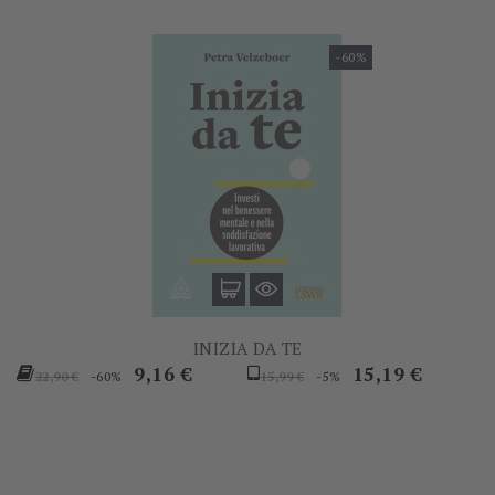
-60%
INIZIA DA TE
Prezzo
Prezzo
Prezzo
Prezzo
9,16 €
15,19 €
-60%
-5%
22,90 €
15,99 €
base
base