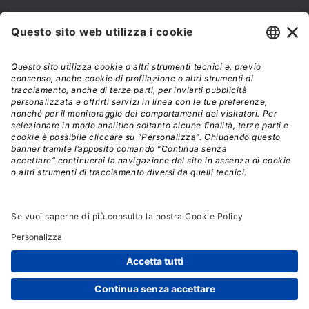
Modalità di acquisto e tempi di spedizione
Diritto di recesso
Privacy policy
Termini e condizioni d'uso
© 2026 - La Tribuna S.r.l. | P.IVA 01702840180 | C.F.
01107460337
Responsabile della Protezione dei Dati: dpo@lswr.it
Viale Enrico Forlanini, 21 - 20134 Milano (MI)
ordinilswr@lswr.it - 02.88184.270