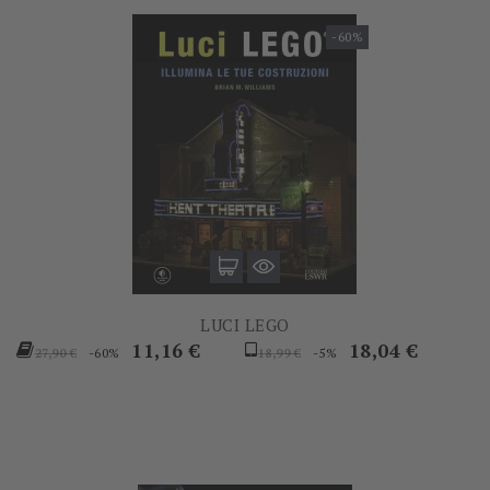
-60%
LUCI LEGO
Prezzo
Prezzo
Prezzo
Prezzo
11,16 €
18,04 €
-60%
-5%
27,90 €
18,99 €
base
base