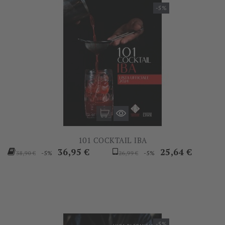
-5%
101 COCKTAIL IBA
Prezzo
Prezzo
Prezzo
Prezzo
36,95 €
25,64 €
-5%
-5%
38,90 €
26,99 €
base
base
-5%