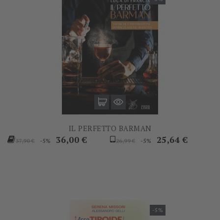
IL PERFETTO BARMAN
Prezzo
Prezzo
Prezzo
Prezzo
36,00 €
25,64 €
-5%
-5%
37,90 €
26,99 €
base
base
-5%