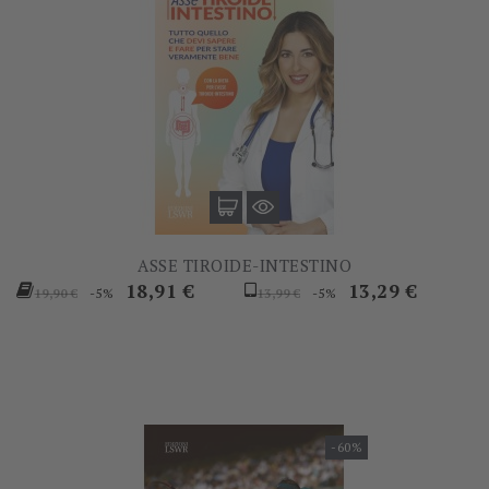
ASSE TIROIDE-INTESTINO
Prezzo
Prezzo
Prezzo
Prezzo
18,91 €
13,29 €
-5%
-5%
19,90 €
13,99 €
base
base
-60%