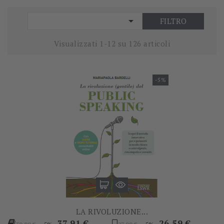

FILTRO
Visualizzati 1-12 su 126 articoli
-5%
LA RIVOLUZIONE...
Prezzo
Prezzo
Prezzo
Prezzo
37,91 €
26,59 €