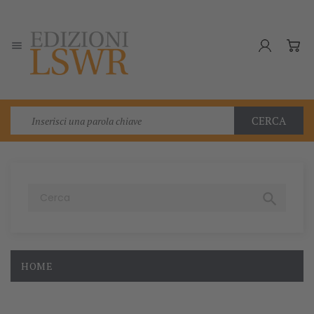

CERCA

HOME