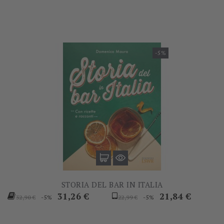
-5%
STORIA DEL BAR IN ITALIA
Prezzo
Prezzo
Prezzo
Prezzo
31,26 €
21,84 €
-5%
-5%
32,90 €
22,99 €
base
base