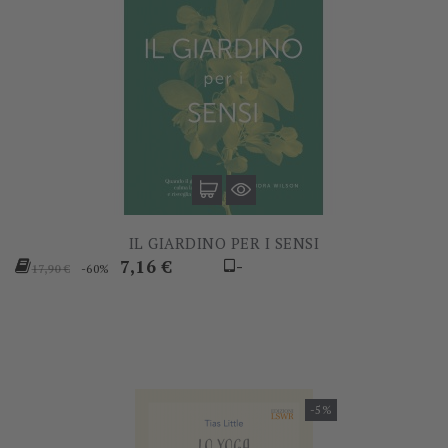
IL GIARDINO PER I SENSI
Prezzo
Prezzo
7,16 €
-
-60%
17,90 €
base
-5%