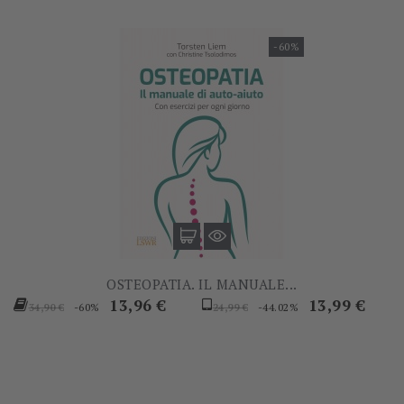
-60%
OSTEOPATIA. IL MANUALE...
Prezzo
Prezzo
Prezzo
Prezzo
13,96 €
13,99 €
-60%
-44.02%
34,90 €
24,99 €
base
base