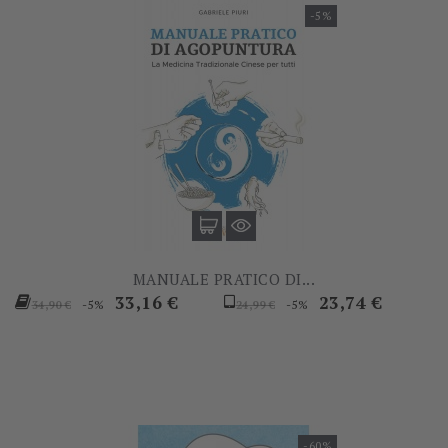
-5%
MANUALE PRATICO DI...
Prezzo
Prezzo
Prezzo
Prezzo
33,16 €
23,74 €
-5%
-5%
34,90 €
24,99 €
base
base
-60%