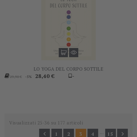
LO YOGA DEL CORPO SOTTILE
Prezzo
Prezzo
28,40 €
-
-5%
29,90 €
base
Visualizzati 25-36 su 177 articoli
…


1
2
3
4
15