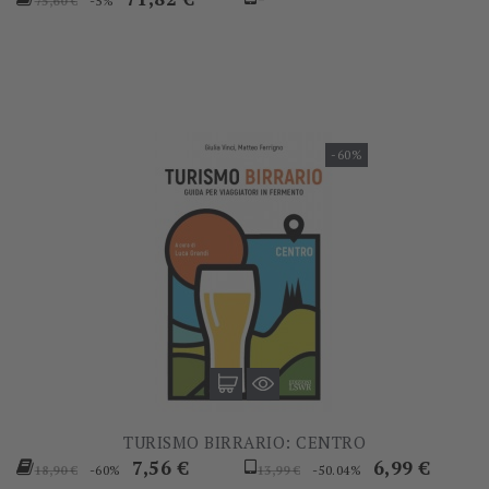
-5%
75,60 €
base
-60%
TURISMO BIRRARIO: CENTRO
Prezzo
Prezzo
Prezzo
Prezzo
7,56 €
6,99 €
-60%
-50.04%
18,90 €
13,99 €