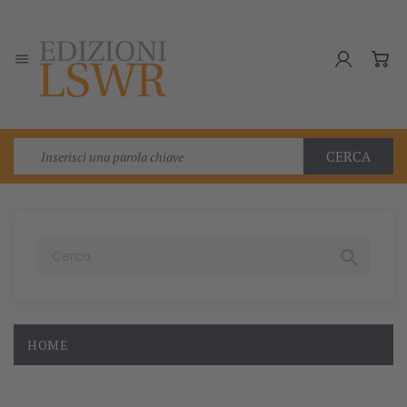

CERCA

HOME