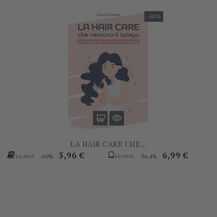
-60%
LA HAIR CARE CHE...
Prezzo
Prezzo
Prezzo
Prezzo
5,96 €
6,99 €
-60%
-36.4%
14,90 €
10,99 €
base
base