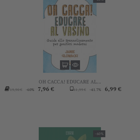
OH CACCA! EDUCARE AL...
Prezzo
Prezzo
Prezzo
Prezzo
7,96 €
6,99 €
-60%
-41.7%
19,90 €
11,99 €
base
base
-60%