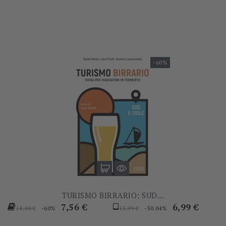
base
base
-60%
TURISMO BIRRARIO: SUD...
Prezzo
Prezzo
Prezzo
Prezzo
7,56 €
6,99 €
-60%
-50.04%
18,90 €
13,99 €
base
base