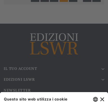
IL TUO ACCOUNT

EDIZIONI LSWR

NEWSLETTER
Iscriviti alla nostra newsletter e rimani sempre aggiornato sulle
promozioni!