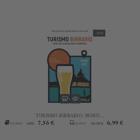
-60%
TURISMO BIRRARIO: NORD...
Prezzo
Prezzo
Prezzo
Prezzo
7,56 €
6,99 €
-60%
-50.04%
18,90 €
13,99 €
base
base