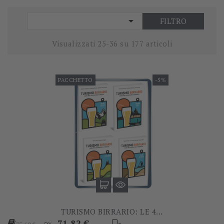

FILTRO
Visualizzati 25-36 su 177 articoli
PACCHETTO
-5%
TURISMO BIRRARIO: LE 4...
Prezzo
Prezzo
71,82 €
-