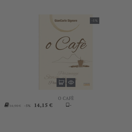
-5%
O CAFÈ
Prezzo
Prezzo
14,15 €
-
-5%
14,90 €
base