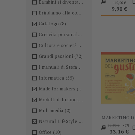
base
Pr
Bambini si diventa
(4)
-10,00 €
9,90 €
Brindiamo alla conoscenza!🍺
(27)
Catalogo
(8)

Crescita personale
(36)
Cultura e società
(36)
Grandi passioni
(72)
I manuali di Stefano Anselmo
(6)
Informatica
(55)
Made for makers
(13)

Modelli di business
(57)

Multimedia
(2)
MARKETING DE
Natural LifeStyle
(4)

Prezzo
P
-5%
34,90 €
base
33,16 €
Office
(10)