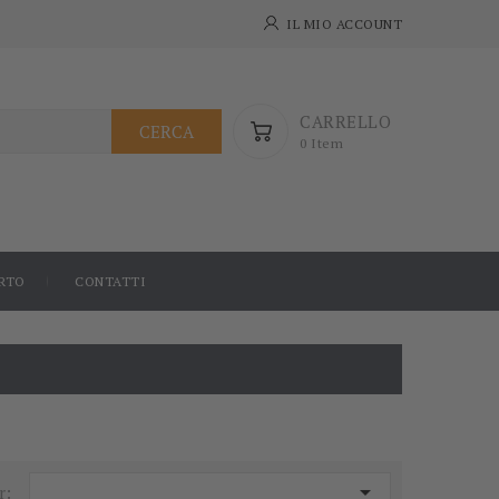
IL MIO ACCOUNT
CARRELLO
CERCA
0 Item
RTO
CONTATTI

r: