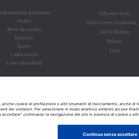
Informazioni personali
Edizioni Lswr
Ordini
Viale Enrico Forlanini,
Note di credito
20134 Milano
Indirizzi
Milano
Buoni
Italy
I miei avvisi
I miei download
 tempi di spedizione
|
Diritto di recesso
|
Privacy policy
|
Ter
 2026 - La Tribuna S.r.l. | P.IVA 01702840180 | C.F. 011074603
Responsabile della Protezione dei Dati: dpo@lswr.it
Viale Enrico Forlanini, 21 - 20134 Milano (MI)
ordinilswr@lswr.it - 02.88184.270