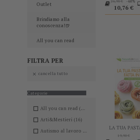
Prezzo
-60%
26,90 €
Outlet
base
Prezzo
10,76 €
Brindiamo alla
conoscenza!🍺
All you can read
FILTRA PER
cancella tutto

Categorie
All you can read
(205)
Arti&Mestieri
(16)
LA TUA PAST
Autismo al lavoro
(5)
Prezzo
19,90 €