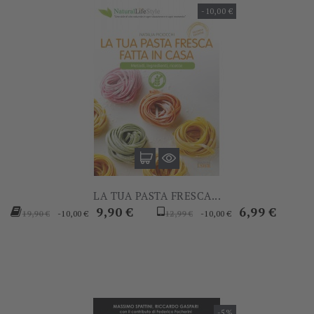
-10,00 €
LA TUA PASTA FRESCA...
Prezzo
Prezzo
Prezzo
Prezzo
9,90 €
6,99 €
-10,00 €
-10,00 €
19,90 €
12,99 €
base
base
-5%