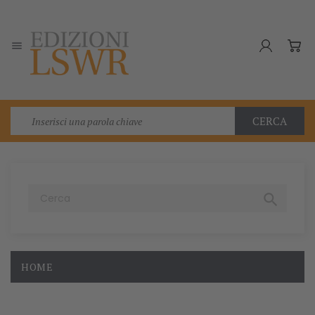

CERCA

HOME