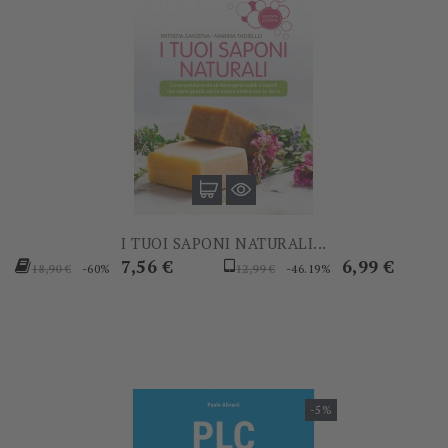
I TUOI SAPONI NATURALI...
Prezzo
Prezzo
Prezzo
Prezzo
7,56 €
6,99 €
-60%
-46.19%
18,90 €
12,99 €
base
base
-5%