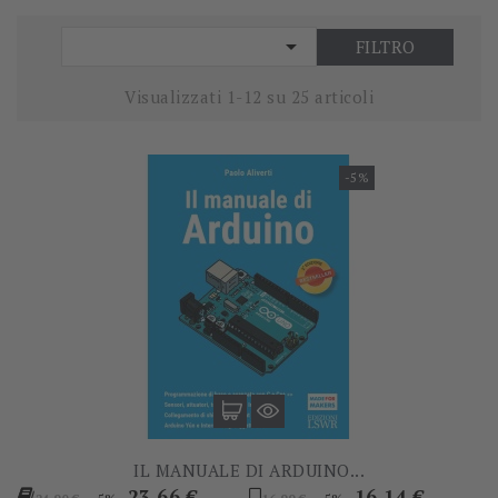

FILTRO
Visualizzati 1-12 su 25 articoli
-5%
IL MANUALE DI ARDUINO...
Prezzo
Prezzo
Prezzo
Prezzo
23,66 €
16,14 €