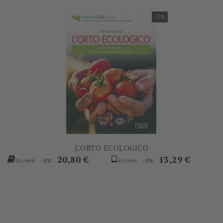
-5%
L'ORTO ECOLOGICO
Prezzo
Prezzo
Prezzo
Prezzo
20,80 €
13,29 €
-5%
-5%
21,90 €
13,99 €
base
base