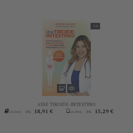
-5%
ASSE TIROIDE-INTESTINO
Prezzo
Prezzo
Prezzo
Prezzo
18,91 €
13,29 €
-5%
-5%
19,90 €
13,99 €
base
base