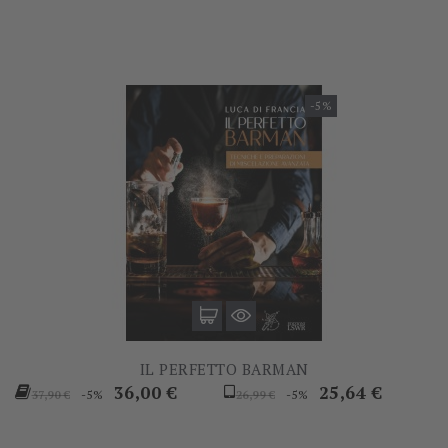
-5%
IL PERFETTO BARMAN
Prezzo
Prezzo
Prezzo
Prezzo
36,00 €
25,64 €
-5%
-5%
37,90 €
26,99 €
base
base