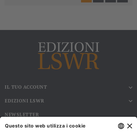
IL TUO ACCOUNT

EDIZIONI LSWR

NEWSLETTER
Iscriviti alla nostra newsletter e rimani sempre aggiornato sulle
promozioni!