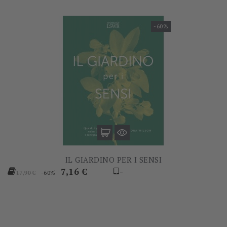
-60%
IL GIARDINO PER I SENSI
Prezzo
Prezzo
7,16 €
-
-60%
17,90 €
base