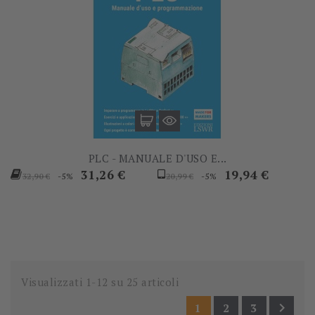
PLC - MANUALE D'USO E...
Prezzo
Prezzo
Prezzo
Prezzo
31,26 €
19,94 €
-5%
-5%
32,90 €
20,99 €
base
base
Visualizzati 1-12 su 25 articoli

1
2
3