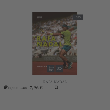
-60%
RAFA NADAL
Prezzo
Prezzo
7,96 €
-
-60%
19,90 €
base