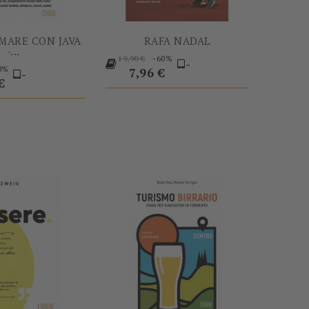
ARE CON JAVA
RAFA NADAL
-...
Prezzo
-60%
19,90 €
-
0%
base
Prezzo
7,96 €
-
o
€
-60%
-60%