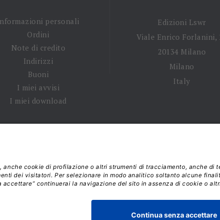
Informazioni personali
Edizioni Lswr
Ordini
Viale Enrico Forlanini,
Note di credito
20134 Milano
Indirizzi
Milano
Buoni
Italy
I miei avvisi
I miei download
 tempi di spedizione
|
Diritto di recesso
|
Privacy policy
|
Ter
 2026 - La Tribuna S.r.l. | P.IVA 01702840180 | C.F. 011074603
Responsabile della Protezione dei Dati: dpo@lswr.it
Viale Enrico Forlanini, 21 - 20134 Milano (MI)
ordinilswr@lswr.it - 02.88184.270