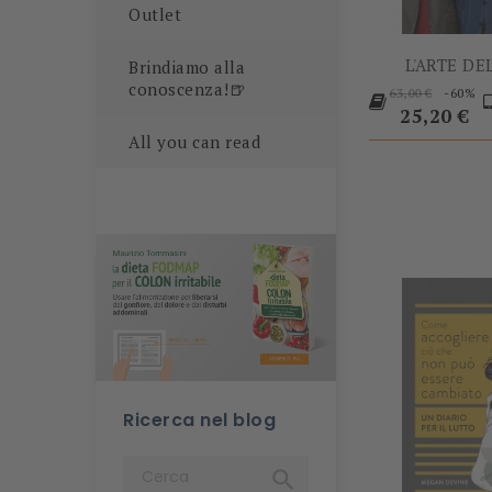
Outlet
L'ARTE DE
Brindiamo alla
Prezzo
conoscenza!🍺
-60%
63,00 €
base
Prezzo
25,20 €
All you can read
Ricerca nel blog
