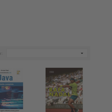
-60%
-60%

r: