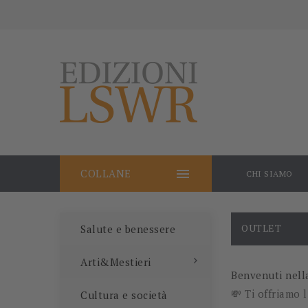

COLLANE
CHI SIAMO
OUTLET
Salute e benessere
Arti&Mestieri
Benvenuti nella
💸 Ti offriamo 
Cultura e società