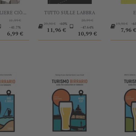
IERE CIÒ...
TUTTO SULLE LABBRA
Prezzo
Prezzo
11,99 €
20,99 €
Prezzo
Prezzo
-60%
-6
29,90 €
19,90 €
base
Prezzo
base
Prezzo
-41.7%
-47.64%
base
Prezzo
base
Prezz
11,96 €
7,96 
6,99 €
10,99 €
-60%
-60%