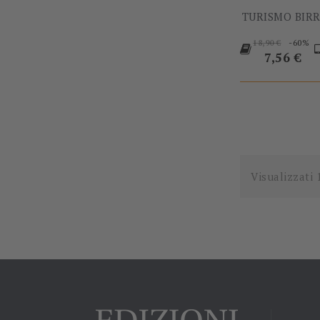
TURISMO BIRR
Prezzo
-60%
18,90 €
base
Prezzo
7,56 €
Visualizzati 