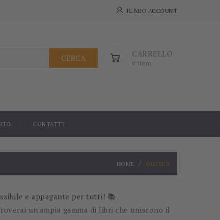
IL MIO ACCOUNT
CARRELLO
CERCA
0 Item
RTO
CONTATTI
HOME
OUTLET
ssibile e appagante per tutti! 📚
 Troverai un'ampia gamma di libri che uniscono il