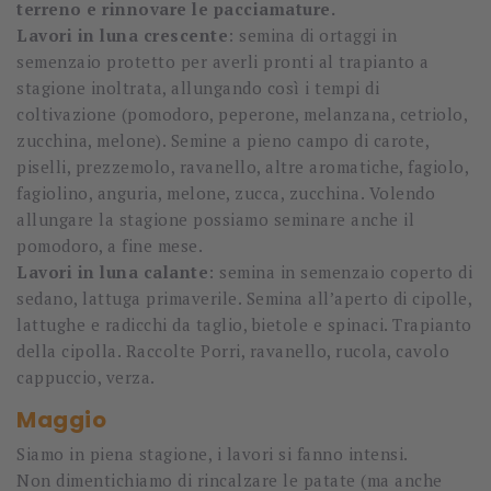
terreno e rinnovare le pacciamature.
Lavori in luna crescente
: semina di ortaggi in
semenzaio protetto per averli pronti al trapianto a
stagione inoltrata, allungando così i tempi di
coltivazione (pomodoro, peperone, melanzana, cetriolo,
zucchina, melone). Semine a pieno campo di carote,
piselli, prezzemolo, ravanello, altre aromatiche, fagiolo,
fagiolino, anguria, melone, zucca, zucchina. Volendo
allungare la stagione possiamo seminare anche il
pomodoro, a fine mese.
Lavori in luna calante
: semina in semenzaio coperto di
sedano, lattuga primaverile. Semina all’aperto di cipolle,
lattughe e radicchi da taglio, bietole e spinaci. Trapianto
della cipolla. Raccolte Porri, ravanello, rucola, cavolo
cappuccio, verza.
Maggio
Siamo in piena stagione, i lavori si fanno intensi.
Non dimentichiamo di rincalzare le patate (ma anche