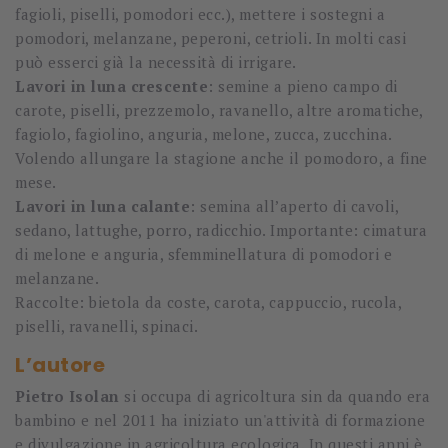
fagioli, piselli, pomodori ecc.), mettere i sostegni a
pomodori, melanzane, peperoni, cetrioli. In molti casi
può esserci già la necessità di irrigare.
Lavori in luna crescente
: semine a pieno campo di
carote, piselli, prezzemolo, ravanello, altre aromatiche,
fagiolo, fagiolino, anguria, melone, zucca, zucchina.
Volendo allungare la stagione anche il pomodoro, a fine
mese.
Lavori in luna calante
: semina all’aperto di cavoli,
sedano, lattughe, porro, radicchio. Importante: cimatura
di melone e anguria, sfemminellatura di pomodori e
melanzane.
Raccolte: bietola da coste, carota, cappuccio, rucola,
piselli, ravanelli, spinaci.
L’autore
Pietro Isolan
si occupa di agricoltura sin da quando era
bambino e nel 2011 ha iniziato un'attività di formazione
e divulgazione in agricoltura ecologica. In questi anni è