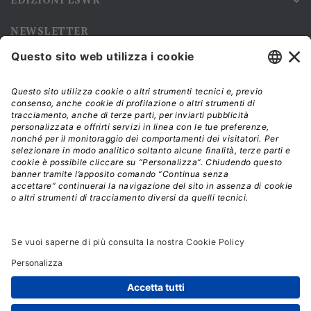

NEWSLETTER
Iscriviti alla nostra newsletter e rimani sempre aggiornato sulle
promozioni!
Modalità di acquisto e tempi di spedizione
Diritto di recesso
Privacy policy
Termini e condizioni d'uso
© 2026 - La Tribuna S.r.l. | P.IVA 01702840180 | C.F.
01107460337
Responsabile della Protezione dei Dati: dpo@lswr.it