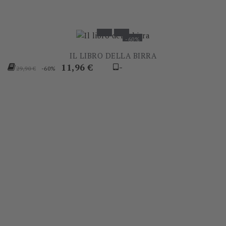
-60%
IL LIBRO DELLA BIRRA
Prezzo
Prezzo
11,96 €
-
-60%
29,90 €
base