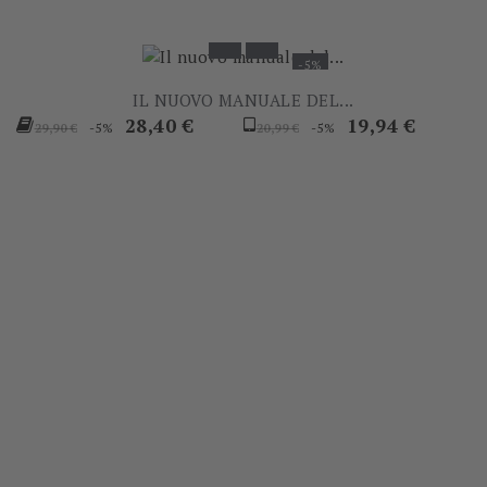
-5%
IL NUOVO MANUALE DEL...
Prezzo
Prezzo
Prezzo
Prezzo
28,40 €
19,94 €
-5%
-5%
29,90 €
20,99 €
base
base