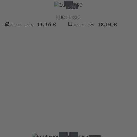
-60%
LUCI LEGO
Prezzo
Prezzo
Prezzo
Prezzo
11,16 €
18,04 €
-60%
-5%
27,90 €
18,99 €
base
base