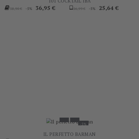
101 COCKTAIL IBA
Prezzo
Prezzo
Prezzo
Prezzo
36,95 €
25,64 €
-5%
-5%
38,90 €
26,99 €
base
base
-5%
IL PERFETTO BARMAN