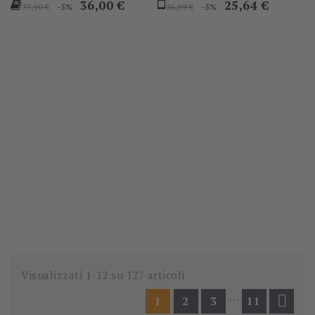
Prezzo
Prezzo
Prezzo
Prezzo
36,00 €
25,64 €
-5%
-5%
37,90 €
26,99 €
base
base
Visualizzati 1-12 su 127 articoli
…

1
2
3
11