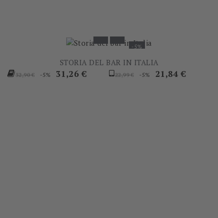
-5%
STORIA DEL BAR IN ITALIA
Prezzo
Prezzo
Prezzo
Prezzo
31,26 €
21,84 €
-5%
-5%
32,90 €
22,99 €
base
base