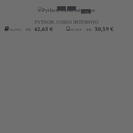
-5%
PYTHON. CORSO INTENSIVO
Prezzo
Prezzo
Prezzo
Prezzo
42,65 €
30,39 €
-5%
-5%
44,90 €
31,99 €
base
base