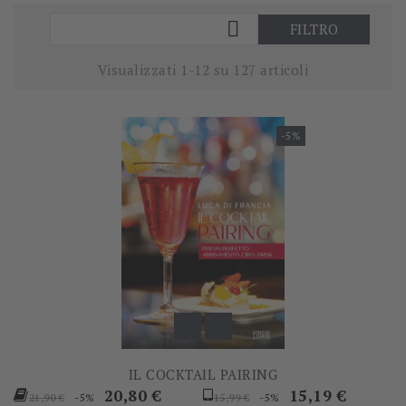

FILTRO
Visualizzati 1-12 su 127 articoli
-5%
IL COCKTAIL PAIRING
Prezzo
Prezzo
Prezzo
Prezzo
20,80 €
15,19 €
-5%
-5%
21,90 €
15,99 €