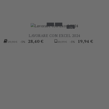
-5%
LAVORARE CON EXCEL 2024
Prezzo
Prezzo
Prezzo
Prezzo
28,40 €
19,94 €
-5%
-5%
29,90 €
20,99 €
base
base