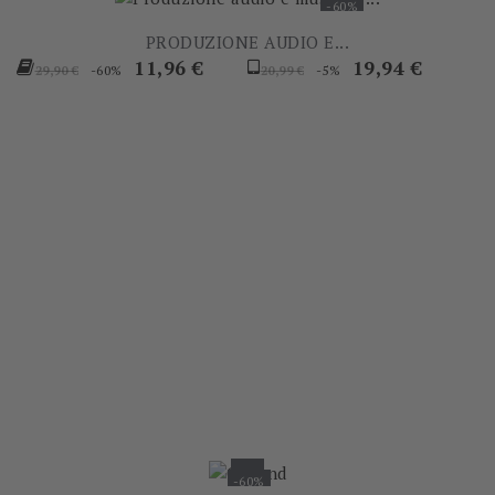
-60%
PRODUZIONE AUDIO E...
Prezzo
Prezzo
Prezzo
Prezzo
11,96 €
19,94 €
-60%
-5%
29,90 €
20,99 €
base
base
-60%