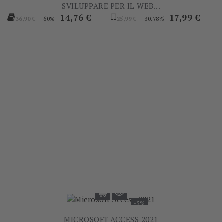
SVILUPPARE PER IL WEB...
Prezzo
Prezzo
Prezzo
Prezzo
14,76 €
17,99 €
-60%
-30.78%
36,90 €
25,99 €
base
base
-5%
MICROSOFT ACCESS 2021