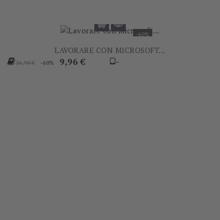
-60%
LAVORARE CON MICROSOFT...
Prezzo
Prezzo
9,96 €
-
-60%
24,90 €
base