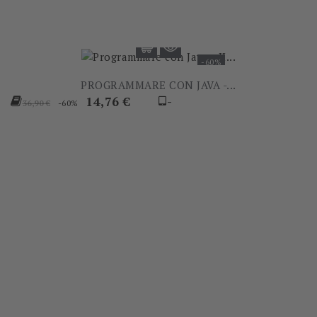
-60%
PROGRAMMARE CON JAVA -...
Prezzo
Prezzo
14,76 €
-
-60%
36,90 €
base