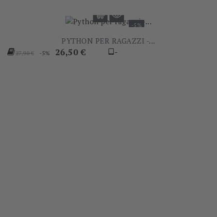
-5%
PYTHON PER RAGAZZI -...
Prezzo
Prezzo
26,50 €
-
-5%
27,90 €
base