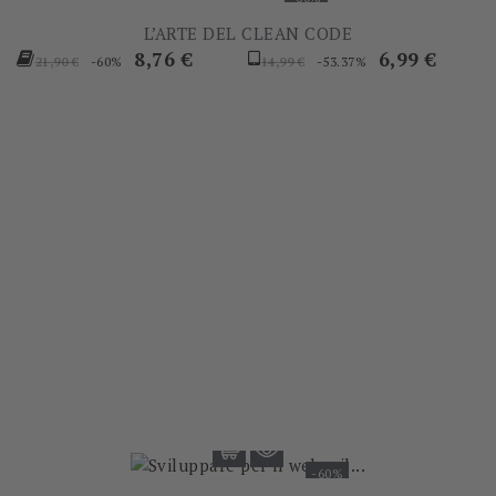
L’ARTE DEL CLEAN CODE
Prezzo
Prezzo
Prezzo
Prezzo
8,76 €
6,99 €
-60%
-53.37%
21,90 €
14,99 €
base
base
-60%