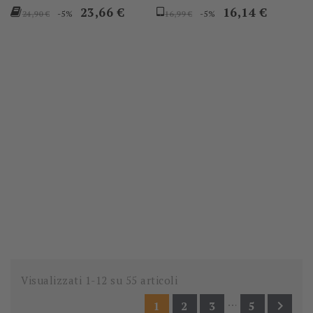
Prezzo
Prezzo
Prezzo
Prezzo
23,66 €
16,14 €
-5%
-5%
24,90 €
16,99 €
base
base
Visualizzati 1-12 su 55 articoli
…

1
2
3
5