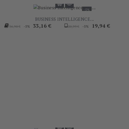
-5%
BUSINESS INTELLIGENCE...
Prezzo
Prezzo
Prezzo
Prezzo
33,16 €
19,94 €
-5%
-5%
34,90 €
20,99 €
base
base