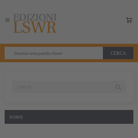

CERCA

HOME