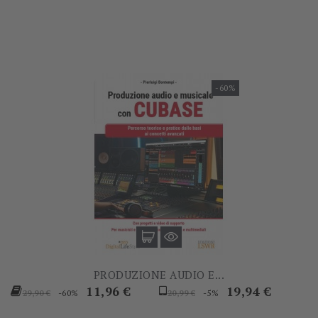
-60%
PRODUZIONE AUDIO E...
Prezzo
Prezzo
Prezzo
Prezzo
11,96 €
19,94 €
-60%
-5%
29,90 €
20,99 €
base
base