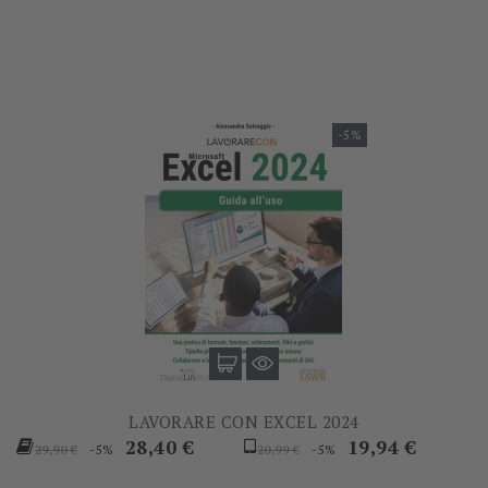
base
-5%
LAVORARE CON EXCEL 2024
Prezzo
Prezzo
Prezzo
Prezzo
28,40 €
19,94 €
-5%
-5%
29,90 €
20,99 €
base
base