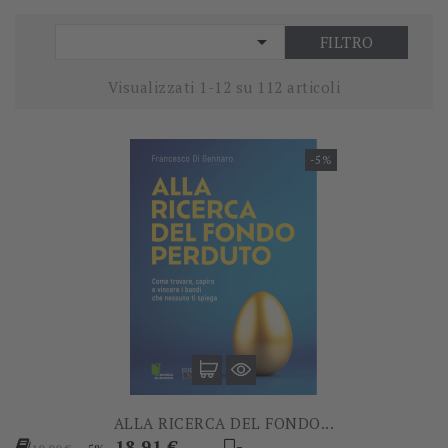

FILTRO
Visualizzati 1-12 su 112 articoli
-5%
ALLA RICERCA DEL FONDO...
Prezzo
Prezzo
18,91 €
-