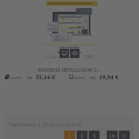
BUSINESS INTELLIGENCE...
Prezzo
Prezzo
Prezzo
Prezzo
33,16 €
19,94 €
-5%
-5%
34,90 €
20,99 €
base
base
Visualizzati 1-12 su 112 articoli
…

1
2
3
10