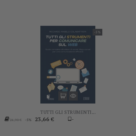
-5%
TUTTI GLI STRUMENTI...
Prezzo
Prezzo
23,66 €
-
-5%
24,90 €
base