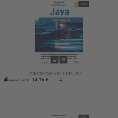
-60%
PROGRAMMARE CON JAVA -...
Prezzo
Prezzo
14,76 €
-
-60%
36,90 €
base
-60%