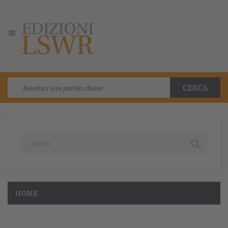

CERCA

HOME