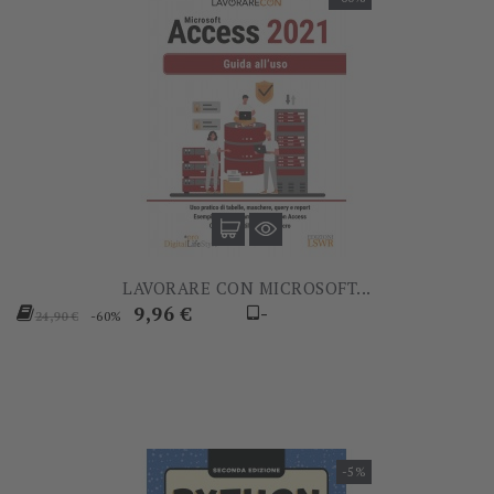
LAVORARE CON MICROSOFT...
Prezzo
Prezzo
9,96 €
-
-60%
24,90 €
base
-5%