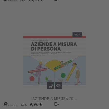
-5%
19,90 €
base
-60%
AZIENDE A MISURA DI...
Prezzo
Prezzo
9,96 €
-
-60%
24,90 €