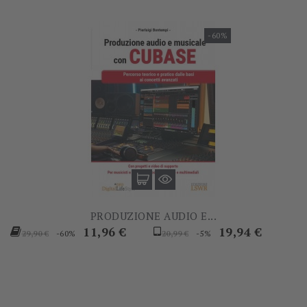
-60%
PRODUZIONE AUDIO E...
Prezzo
Prezzo
Prezzo
Prezzo
11,96 €
19,94 €
-60%
-5%
29,90 €
20,99 €
base
base