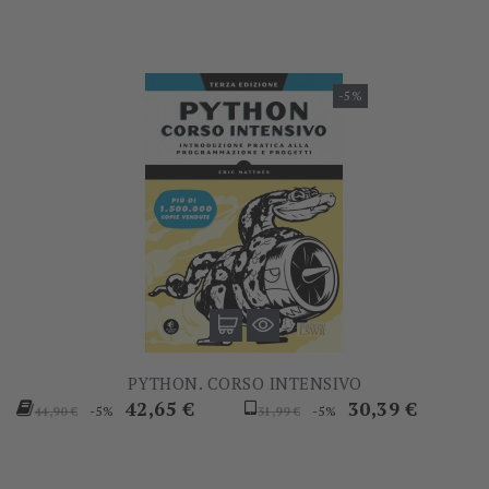
-5%
PYTHON. CORSO INTENSIVO
Prezzo
Prezzo
Prezzo
Prezzo
42,65 €
30,39 €
-5%
-5%
44,90 €
31,99 €
base
base