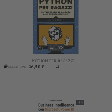
PYTHON PER RAGAZZI -...
Prezzo
Prezzo
26,50 €
-
-5%
27,90 €
base
-5%