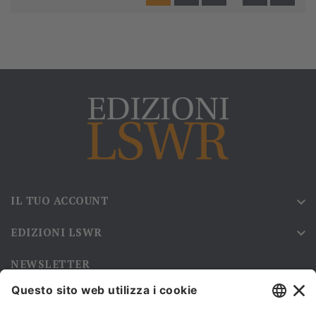
IL TUO ACCOUNT

EDIZIONI LSWR

NEWSLETTER
Iscriviti alla nostra newsletter e rimani sempre aggiornato sulle
promozioni!