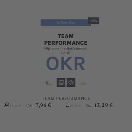
-60%
TEAM PERFORMANCE
Prezzo
Prezzo
Prezzo
Prezzo
7,96 €
13,29 €
-60%
-5%
19,90 €
13,99 €
base
base