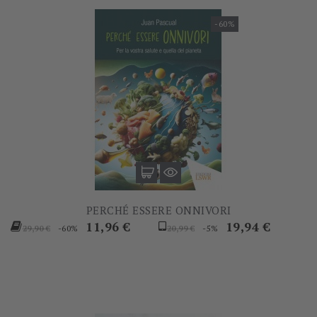
-60%
PERCHÉ ESSERE ONNIVORI
Prezzo
Prezzo
Prezzo
Prezzo
11,96 €
19,94 €
-60%
-5%
29,90 €
20,99 €
base
base