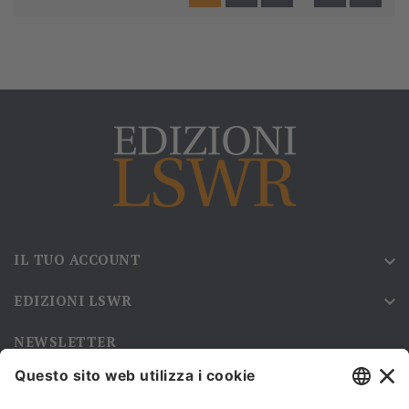
IL TUO ACCOUNT

EDIZIONI LSWR

NEWSLETTER
Iscriviti alla nostra newsletter e rimani sempre aggiornato sulle
promozioni!