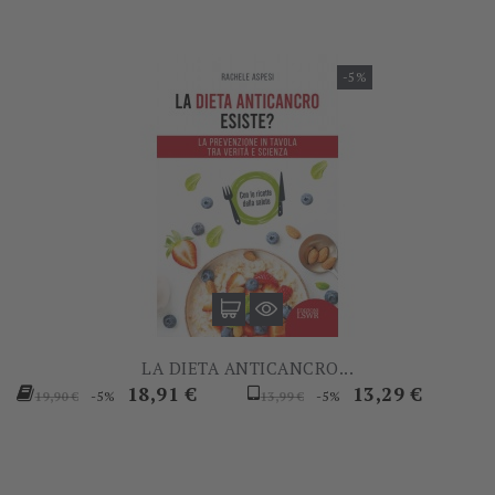
-5%
LA DIETA ANTICANCRO...
Prezzo
Prezzo
Prezzo
Prezzo
18,91 €
13,29 €
-5%
-5%
19,90 €
13,99 €
base
base