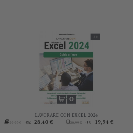
base
base
-5%
LAVORARE CON EXCEL 2024
Prezzo
Prezzo
Prezzo
Prezzo
28,40 €
19,94 €
-5%
-5%
29,90 €
20,99 €
base
base