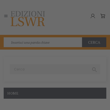

CERCA

HOME