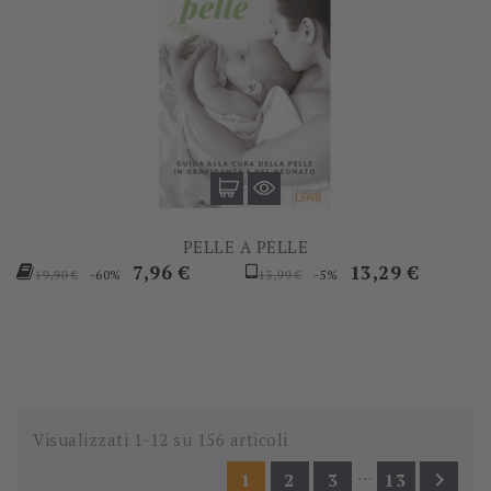
PELLE A PELLE
Prezzo
Prezzo
Prezzo
Prezzo
7,96 €
13,29 €
-60%
-5%
19,90 €
13,99 €
base
base
Visualizzati 1-12 su 156 articoli
…

1
2
3
13