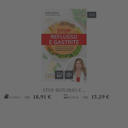
-5%
STOP REFLUSSO E...
Prezzo
Prezzo
Prezzo
Prezzo
18,91 €
13,29 €
-5%
-5%
19,90 €
13,99 €
base
base