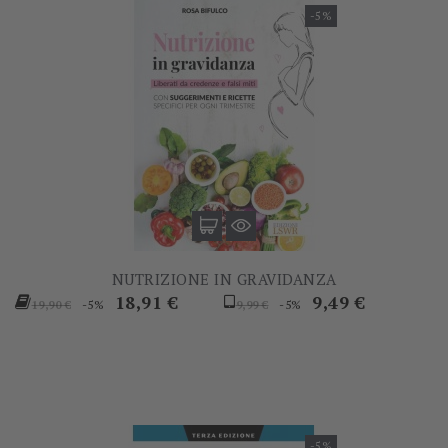
-5%
NUTRIZIONE IN GRAVIDANZA
Prezzo
Prezzo
Prezzo
Prezzo
18,91 €
9,49 €
-5%
-5%
19,90 €
9,99 €
base
base
-5%