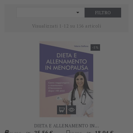

FILTRO
Visualizzati 1-12 su 156 articoli
-5%
DIETA E ALLENAMENTO IN...
Prezzo
Prezzo
Prezzo
Prezzo
25,56 €
18,04 €