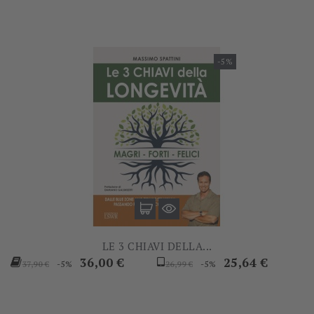
-5%
LE 3 CHIAVI DELLA...
Prezzo
Prezzo
Prezzo
Prezzo
36,00 €
25,64 €
-5%
-5%
37,90 €
26,99 €
base
base