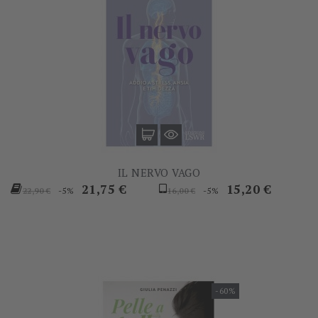
IL NERVO VAGO
Prezzo
Prezzo
Prezzo
Prezzo
21,75 €
15,20 €
-5%
-5%
22,90 €
16,00 €
base
base
-60%