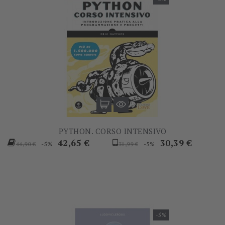
PYTHON. CORSO INTENSIVO
Prezzo
Prezzo
Prezzo
Prezzo
42,65 €
30,39 €
-5%
-5%
44,90 €
31,99 €
base
base
-5%