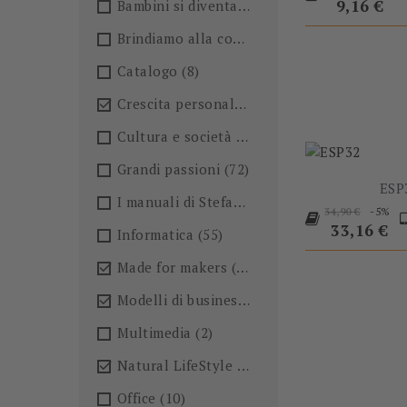
base
Prezzo
9,16 €
Bambini si diventa
(4)
Brindiamo alla conoscenza!🍺
(27)
-5%
Catalogo
(8)
Crescita personale
(36)

Cultura e società
(36)
Grandi passioni
(72)
ESP
I manuali di Stefano Anselmo
(6)
Prezzo
P
-5%
34,90 €
base
33,16 €
Informatica
(55)
Made for makers
(13)

Modelli di business
(57)

Multimedia
(2)
Natural LifeStyle
(4)

Office
(10)