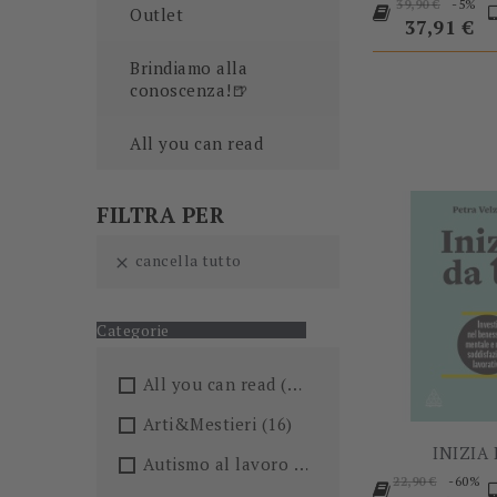
Prezzo
P
-5%
39,90 €
Outlet
base
37,91 €
Brindiamo alla
conoscenza!🍺
All you can read
FILTRA PER
cancella tutto

Categorie
All you can read
(205)
Arti&Mestieri
(16)
INIZIA
Autismo al lavoro
(5)
Prezzo
-60%
22,90 €