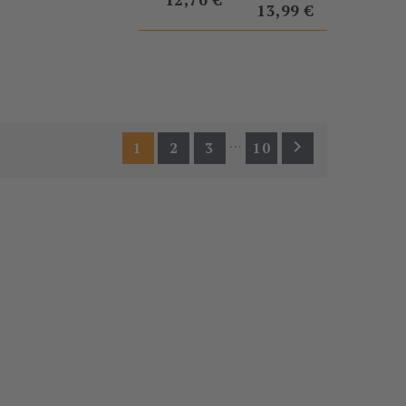
13,99 €
…

1
2
3
10