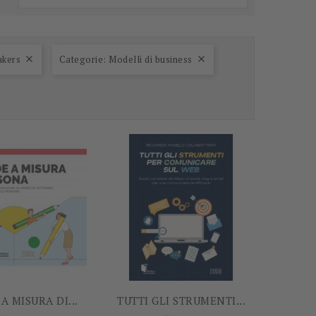
akers
Categorie: Modelli di business


-60%
-5%
A MISURA DI...
TUTTI GLI STRUMENTI...