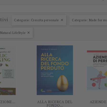
tivi
Categorie: Crescita personale
Categorie: Made for m

-5%
-5%
Natural LifeStyle

ZIONE...
ALLA RICERCA DEL
AZIENDE 
FONDO...