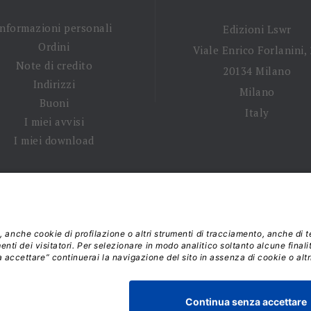
Informazioni personali
Edizioni Lswr
Ordini
Viale Enrico Forlanini,
Note di credito
20134 Milano
Indirizzi
Milano
Buoni
Italy
I miei avvisi
I miei download
 tempi di spedizione
|
Diritto di recesso
|
Privacy policy
|
Ter
 2026 - La Tribuna S.r.l. | P.IVA 01702840180 | C.F. 011074603
Responsabile della Protezione dei Dati: dpo@lswr.it
Viale Enrico Forlanini, 21 - 20134 Milano (MI)
ordinilswr@lswr.it - 02.88184.270