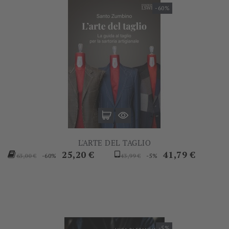
-60%
L'ARTE DEL TAGLIO
Prezzo
Prezzo
Prezzo
Prezzo
25,20 €
41,79 €
-60%
-5%
63,00 €
43,99 €
base
base
-5%