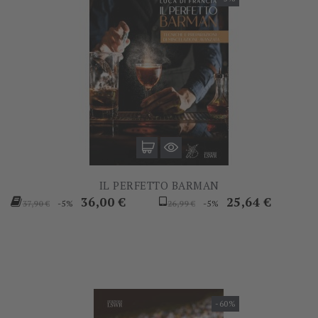
IL PERFETTO BARMAN
Prezzo
Prezzo
Prezzo
Prezzo
36,00 €
25,64 €
-5%
-5%
37,90 €
26,99 €
base
base
-60%