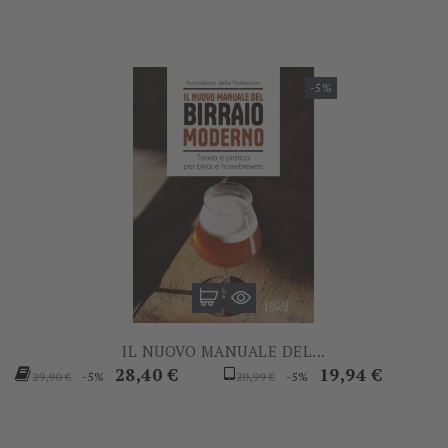
-5%
IL NUOVO MANUALE DEL...
Prezzo
Prezzo
Prezzo
Prezzo
28,40 €
19,94 €
-5%
-5%
29,90 €
20,99 €
base
base