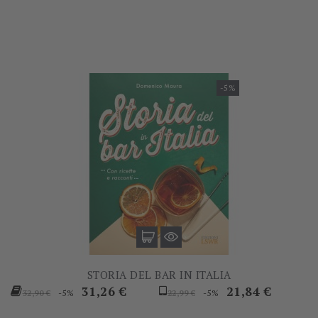
base
-5%
STORIA DEL BAR IN ITALIA
Prezzo
Prezzo
Prezzo
Prezzo
31,26 €
21,84 €
-5%
-5%
32,90 €
22,99 €
base
base