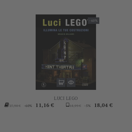
-60%
LUCI LEGO
Prezzo
Prezzo
Prezzo
Prezzo
11,16 €
18,04 €
-60%
-5%
27,90 €
18,99 €
base
base