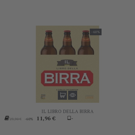
-60%
IL LIBRO DELLA BIRRA
Prezzo
Prezzo
11,96 €
-
-60%
29,90 €
base