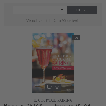

FILTRO
Visualizzati 1-12 su 92 articoli
-5%
IL COCKTAIL PAIRING
Prezzo
Prezzo
Prezzo
Prezzo
20,80 €
15,19 €