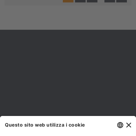


NEWSLETTER
Iscriviti alla nostra newsletter e rimani sempre aggiornato sulle
promozioni!