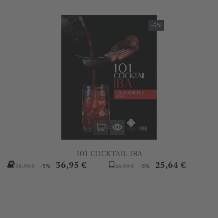
-5%
101 COCKTAIL IBA
Prezzo
Prezzo
Prezzo
Prezzo
36,95 €
25,64 €
-5%
-5%
38,90 €
26,99 €
base
base