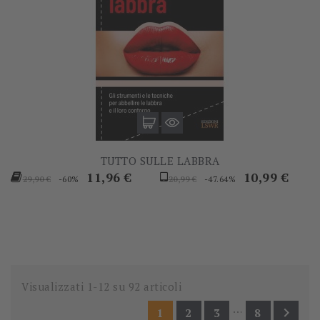
TUTTO SULLE LABBRA
Prezzo
Prezzo
Prezzo
Prezzo
11,96 €
10,99 €
-60%
-47.64%
29,90 €
20,99 €
base
base
Visualizzati 1-12 su 92 articoli
…

1
2
3
8