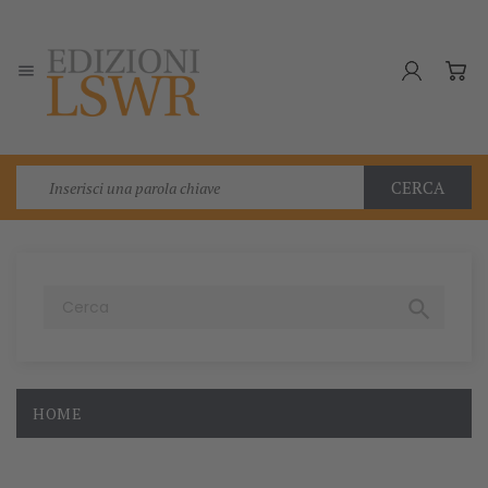

CERCA

HOME