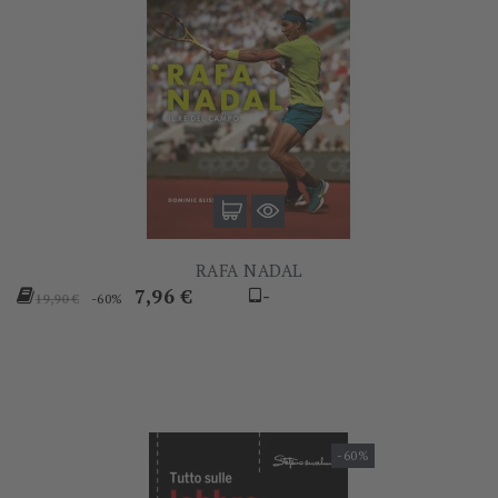
RAFA NADAL
Prezzo
Prezzo
7,96 €
-
-60%
19,90 €
base
-60%