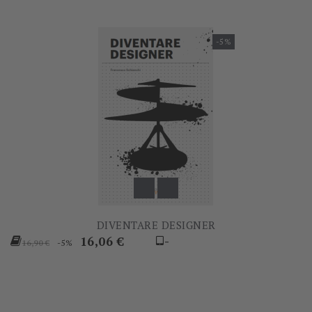
-5%
DIVENTARE DESIGNER
Prezzo
Prezzo
16,06 €
-
-5%
16,90 €
base