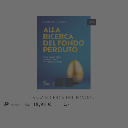
-5%
ALLA RICERCA DEL FONDO...
Prezzo
Prezzo
18,91 €
-
-5%
19,90 €
base