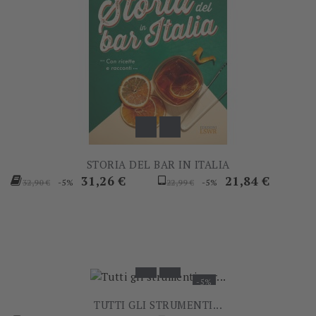
STORIA DEL BAR IN ITALIA
Prezzo
Prezzo
Prezzo
Prezzo
31,26 €
21,84 €
-5%
-5%
32,90 €
22,99 €
base
base
-5%
TUTTI GLI STRUMENTI...