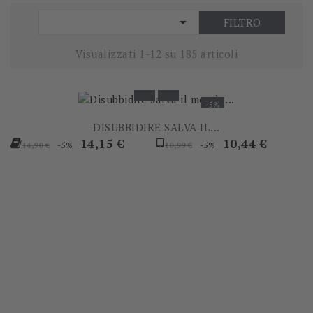

FILTRO
Visualizzati 1-12 su 185 articoli
-5%
DISUBBIDIRE SALVA IL...
Prezzo
Prezzo
Prezzo
Prezzo
14,15 €
10,44 €
-5%
-5%
14,90 €
10,99 €
base
base