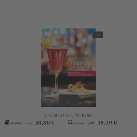
-5%
IL COCKTAIL PAIRING
Prezzo
Prezzo
Prezzo
Prezzo
20,80 €
15,19 €
-5%
-5%
21,90 €
15,99 €
base
base