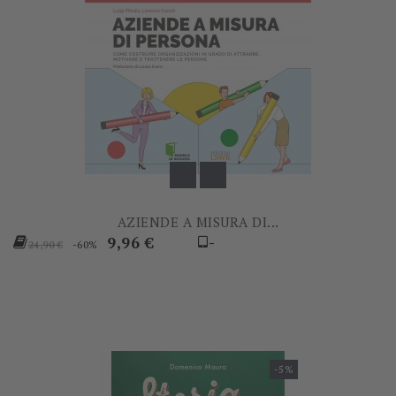
AZIENDE A MISURA DI...
Prezzo
Prezzo
9,96 €
-
-60%
24,90 €
base
-5%