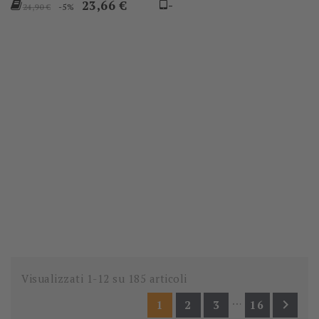
Prezzo
Prezzo
23,66 €
-
-5%
24,90 €
base
Visualizzati 1-12 su 185 articoli
…

1
2
3
16