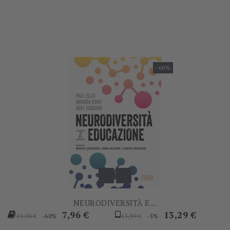
-60%
NEURODIVERSITÀ E...
Prezzo
Prezzo
Prezzo
Prezzo
7,96 €
13,29 €
-60%
-5%
19,90 €
13,99 €
base
base