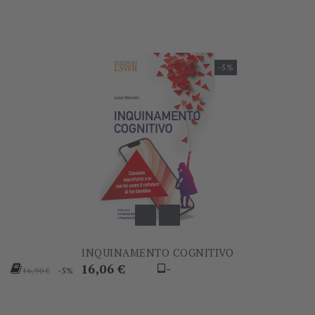
-5%
INQUINAMENTO COGNITIVO
Prezzo
Prezzo
16,06 €
-
-5%
16,90 €
base