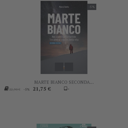
-5%
MARTE BIANCO SECONDA...
Prezzo
Prezzo
21,75 €
-
-5%
22,90 €
base