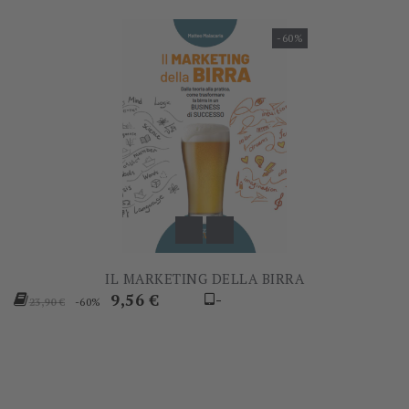
-60%
IL MARKETING DELLA BIRRA
Prezzo
Prezzo
9,56 €
-
-60%
23,90 €
base