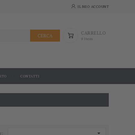
IL MIO ACCOUNT
CARRELLO
CERCA
0 Item
RTO
CONTATTI

r: