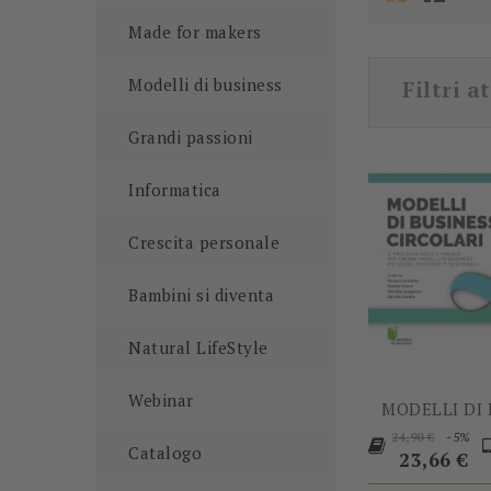
Made for makers
Modelli di business
Filtri at
Grandi passioni
Informatica
Crescita personale
Bambini si diventa
Natural LifeStyle
Webinar
MODELLI DI 
Prezzo
P
-5%
24,90 €
Catalogo
base
23,66 €