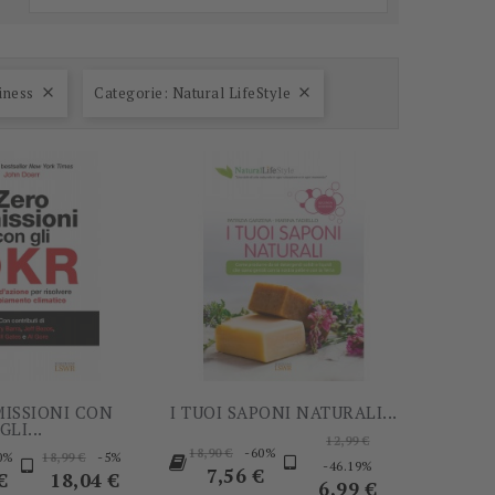
-60%
-60%
iness
Categorie: Natural LifeStyle


MISSIONI CON
I TUOI SAPONI NATURALI...
GLI...
Prezzo
12,99 €
Prezzo
Prezzo
Prezzo
-60%
18,90 €
0%
-5%
18,99 €
base
Prezzo
-46.19%
base
Prezzo
7,56 €
o
base
€
18,04 €
6,99 €