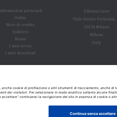
Informazioni personali
Edizioni Lswr
Ordini
Viale Enrico Forlanini,
Note di credito
20134 Milano
Indirizzi
Milano
Buoni
Italy
I miei avvisi
I miei download
 tempi di spedizione
|
Diritto di recesso
|
Privacy policy
|
Ter
 2026 - La Tribuna S.r.l. | P.IVA 01702840180 | C.F. 011074603
Responsabile della Protezione dei Dati: dpo@lswr.it
Viale Enrico Forlanini, 21 - 20134 Milano (MI)
ordinilswr@lswr.it - 02.88184.270