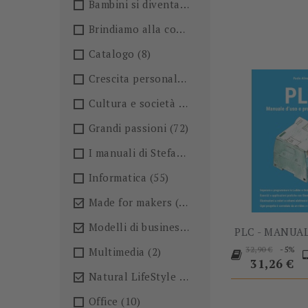
Bambini si diventa
(4)
Brindiamo alla conoscenza!🍺
(27)
Catalogo
(8)
Crescita personale
(36)
Cultura e società
(36)
Grandi passioni
(72)
I manuali di Stefano Anselmo
(6)
Informatica
(55)
Made for makers
(13)

Modelli di business
(57)

PLC - MANUAL
Prezzo
P
-5%
Multimedia
(2)
32,90 €
base
31,26 €
Natural LifeStyle
(4)

Office
(10)