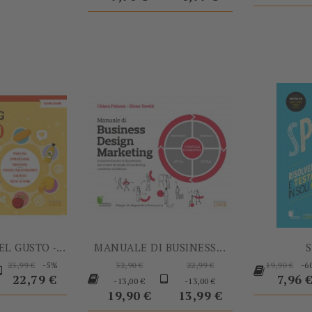
-5%
-13,00 €
L GUSTO -...
MANUALE DI BUSINESS...
rezzo
Prezzo
Prezzo
Prezzo
Prezzo
Prezzo
-5%
-6
23,99 €
32,90 €
22,99 €
19,90 €
base
base
Prezzo
base
Prezzo
base
Prezz
22,79 €
7,96 
-13,00 €
-13,00 €
19,90 €
13,99 €