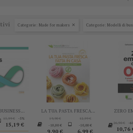
-5%
-10,00 €
tivi
Categorie: Made for makers
Categorie: Modelli di bus

BUSINESS...
LA TUA PASTA FRESCA...
ZERO E
rezzo
Prezzo
Prezzo
Prezzo
Prezzo
-5%
15,99 €
19,90 €
12,99 €
Prezzo
-6
base
base
Prezzo
base
Prezzo
26,90 €
15,19 €
-10,00 €
-10,00 €
base
Prezz
10,76 
9,90 €
6,99 €