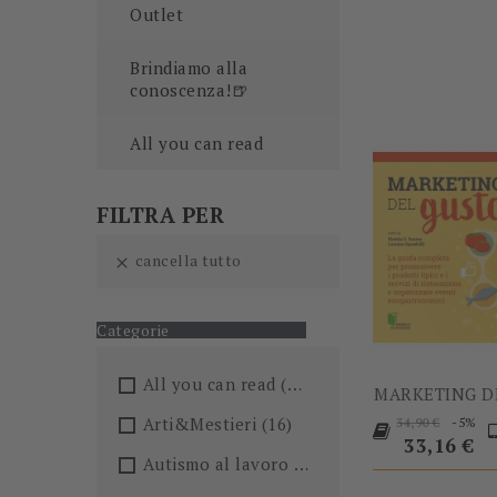
Outlet
Brindiamo alla
conoscenza!🍺
All you can read
FILTRA PER
cancella tutto

Categorie
All you can read
(205)
MARKETING DE
Prezzo
P
Arti&Mestieri
(16)
-5%
34,90 €
base
33,16 €
Autismo al lavoro
(5)