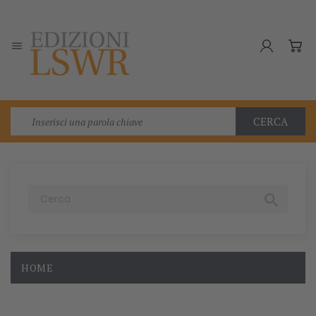

CERCA

HOME