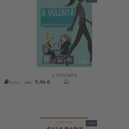
A VOLONTÀ
Prezzo
Prezzo
9,96 €
-
-60%
24,90 €
base
-60%