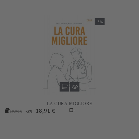
-5%
LA CURA MIGLIORE
Prezzo
Prezzo
18,91 €
-
-5%
19,90 €
base