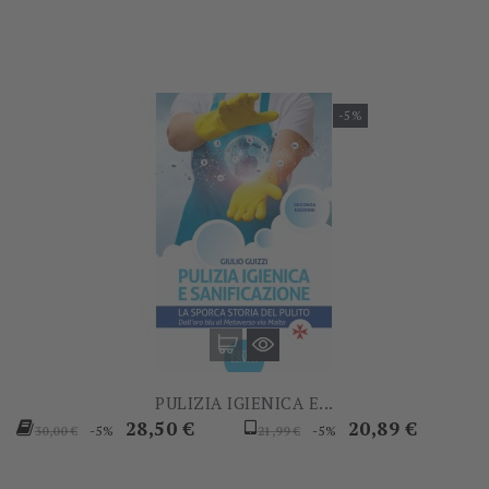
-5%
PULIZIA IGIENICA E...
Prezzo
Prezzo
Prezzo
Prezzo
28,50 €
20,89 €
-5%
-5%
30,00 €
21,99 €
base
base