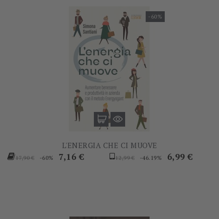
-60%
L'ENERGIA CHE CI MUOVE
Prezzo
Prezzo
Prezzo
Prezzo
7,16 €
6,99 €
-60%
-46.19%
17,90 €
12,99 €
base
base