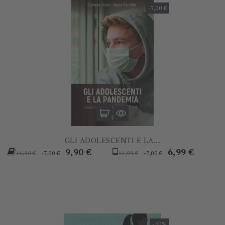
-7,00 €
GLI ADOLESCENTI E LA...
Prezzo
Prezzo
Prezzo
Prezzo
9,90 €
6,99 €
-7,00 €
-7,00 €
16,90 €
11,99 €
base
base
-60%