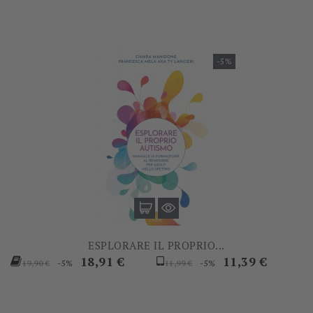
-5%
ESPLORARE IL PROPRIO...
Prezzo
Prezzo
Prezzo
Prezzo
18,91 €
11,39 €
-5%
-5%
19,90 €
11,99 €
base
base