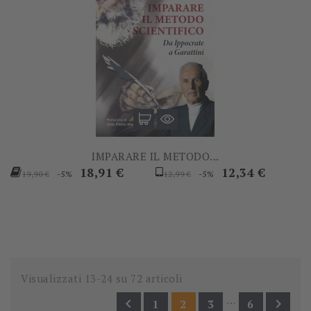
IMPARARE IL METODO...
Prezzo
Prezzo
Prezzo
Prezzo
18,91 €
12,34 €
-5%
-5%
19,90 €
12,99 €
base
base
Visualizzati 13-24 su 72 articoli
…


1
2
3
6