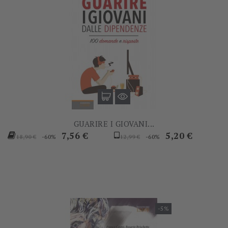
GUARIRE I GIOVANI...
Prezzo
Prezzo
Prezzo
Prezzo
7,56 €
5,20 €
-60%
-60%
18,90 €
12,99 €
base
base
-5%