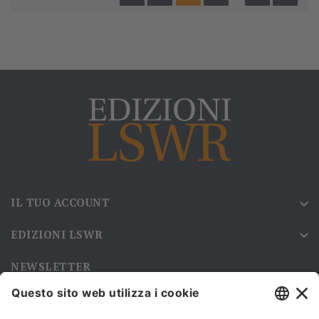
IL TUO ACCOUNT

EDIZIONI LSWR

NEWSLETTER
Iscriviti alla nostra newsletter e rimani sempre aggiornato sulle
promozioni!