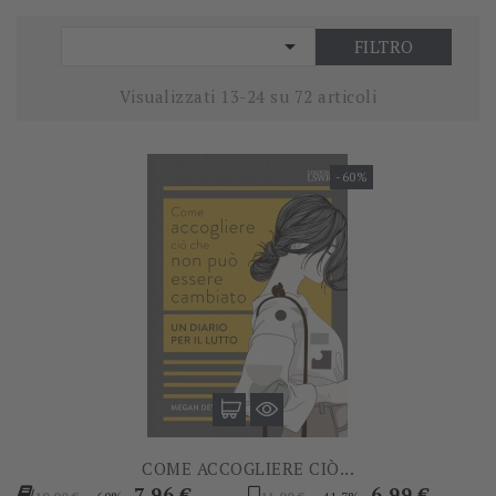

FILTRO
Visualizzati 13-24 su 72 articoli
-60%
COME ACCOGLIERE CIÒ...
Prezzo
Prezzo
Prezzo
Prezzo
7,96 €
6,99 €