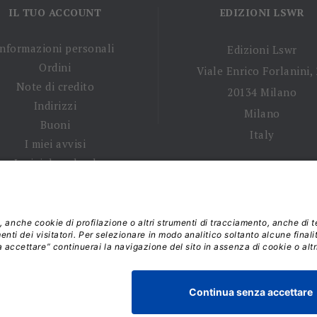
IL TUO ACCOUNT
EDIZIONI LSWR
Informazioni personali
Edizioni Lswr
Ordini
Viale Enrico Forlanini,
Note di credito
20134 Milano
Indirizzi
Milano
Buoni
Italy
I miei avvisi
I miei download
 tempi di spedizione
|
Diritto di recesso
|
Privacy policy
|
Ter
 2026 - La Tribuna S.r.l. | P.IVA 01702840180 | C.F. 011074603
Responsabile della Protezione dei Dati: dpo@lswr.it
Viale Enrico Forlanini, 21 - 20134 Milano (MI)
ordinilswr@lswr.it - 02.88184.270