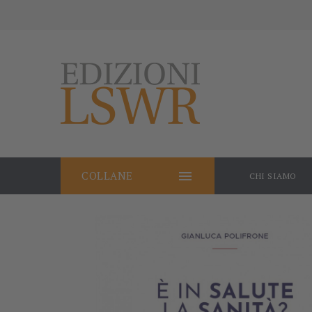

COLLANE
CHI SIAMO