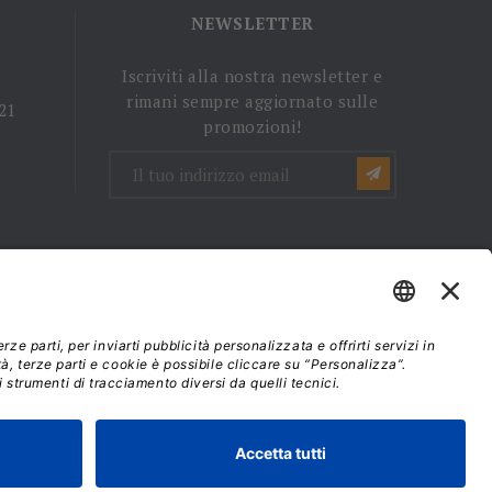
NEWSLETTER
Iscriviti alla nostra newsletter e
rimani sempre aggiornato sulle
 21
promozioni!
mini e condizioni d'uso
37