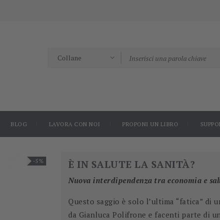
BLOG
LAVORA CON NOI
PROPONI UN LIBRO
SUPPO
-5%
È IN SALUTE LA SANITÀ?
Nuova interdipendenza tra economia e sal
Questo saggio è solo l’ultima “fatica” di un
da Gianluca Polifrone e facenti parte di u