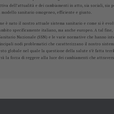
iva dell’attualità e dei cambiamenti in atto, sia sociali, sia p
un modello sanitario omogeneo, efficiente e giusto.
me è nato il nostro attuale sistema sanitario e come si è evol
mbito specificamente italiano, ma anche europeo. A tal fine,
Sanitario Nazionale (SSN) e le varie normative che hanno inter
incipali nodi problematici che caratterizzano il nostro sistema
ntesto globale nel quale la questione della salute s’è fatta te
vrà la forza di reggere alla luce dei cambiamenti che attravers