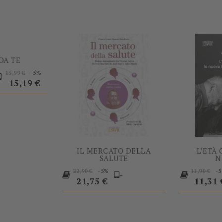
 DA TE
Prezzo
Prezzo
-5%
15,99 €
base
15,19 €
IL MERCATO DELLA
L’ETÀ
SALUTE
N
Prezzo
Prezzo
Prezzo
-5%
-
22,90 €
11,90 €
-
base
base
21,75 €
11,31 