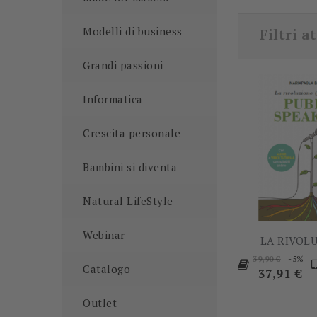
Modelli di business
Filtri at
Grandi passioni
Informatica
Crescita personale
Bambini si diventa
Natural LifeStyle
Webinar
LA RIVOLU
Prezzo
P
-5%
39,90 €
Catalogo
base
37,91 €
Outlet