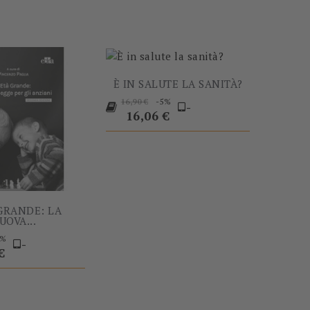
È IN SALUTE LA SANITÀ?
Prezzo
Prezzo
-5%
16,90 €
-
base
16,06 €
 GRANDE: LA
UOVA...
Prezzo
5%
-
€