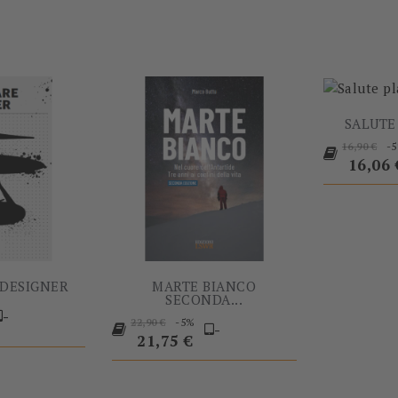
SALUTE
Prezzo
-
16,90 €
base
16,06 
 DESIGNER
MARTE BIANCO
SECONDA...
rezzo
-
Prezzo
Prezzo
-5%
22,90 €
-
base
21,75 €
-5%