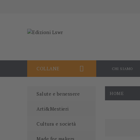

COLLANE
CHI SIAMO
HOME
Salute e benessere
Arti&Mestieri
Cultura e società
Made for makers