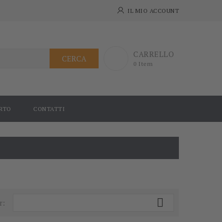
IL MIO ACCOUNT
CARRELLO
CERCA
0 Item
RTO
CONTATTI

r: