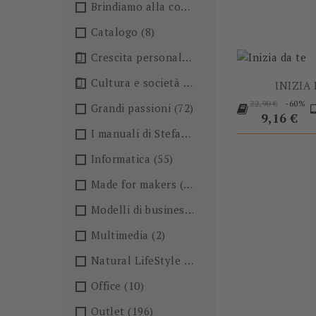
Brindiamo alla conoscenza!🍺
(27)
Catalogo
(8)

Crescita personale
(36)

Cultura e società
(36)
INIZIA
Prezzo
-60%
22,90 €
Grandi passioni
(72)
base
Prezzo
9,16 €
I manuali di Stefano Anselmo
(6)
Informatica
(55)
Made for makers
(13)
Modelli di business
(57)
Multimedia
(2)
Natural LifeStyle
(4)
Office
(10)
Outlet
(196)