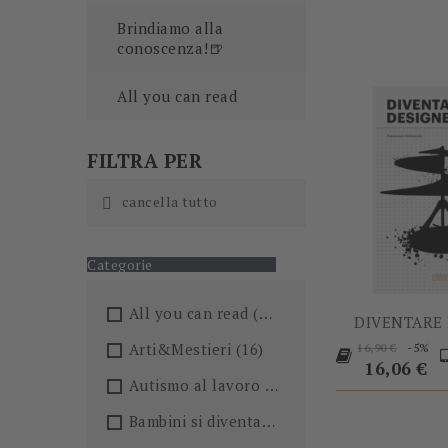
Brindiamo alla
conoscenza!🍺
All you can read
FILTRA PER
cancella tutto

Categorie
All you can read
(205)
DIVENTARE
Prezzo
P
Arti&Mestieri
(16)
-5%
16,90 €
base
16,06 €
Autismo al lavoro
(5)
Bambini si diventa
(4)
-60%