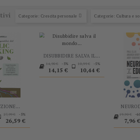
-5%
-5%
tivi
Categorie: Crescita personale

Categorie: Cultura e so
DISUBBIDIRE SALVA IL...
Prezzo
Prezzo
Prezzo
Prezzo
-5%
-5%
14,90 €
10,99 €
base
base
14,15 €
10,44 €
ZIONE...
NEURODI
rezzo
Prezzo
Prezzo
Prezzo
-5%
-6
27,99 €
19,90 €
base
base
Prezz
26,59 €
7,96 
-5%
-5%