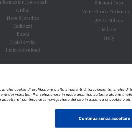
Informazioni personali
Edizioni Lswr
Ordini
Viale Enrico Forlanini,
Note di credito
20134 Milano
Indirizzi
Milano
Buoni
Italy
I miei avvisi
I miei download
 tempi di spedizione
|
Diritto di recesso
|
Privacy policy
|
Ter
 2026 - La Tribuna S.r.l. | P.IVA 01702840180 | C.F. 011074603
Responsabile della Protezione dei Dati: dpo@lswr.it
Viale Enrico Forlanini, 21 - 20134 Milano (MI)
ordinilswr@lswr.it - 02.88184.270