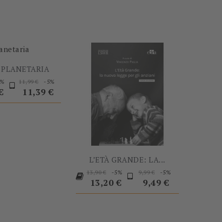
 PLANETARIA
Prezzo
Prezzo
Prezzo
5%
-5%
11,99 €
base
€
11,39 €
L’ETÀ GRANDE: LA...
Prezzo
Prezzo
Prezzo
Prezzo
-5%
-5%
13,90 €
9,99 €
base
base
13,20 €
9,49 €
-5%
-5%