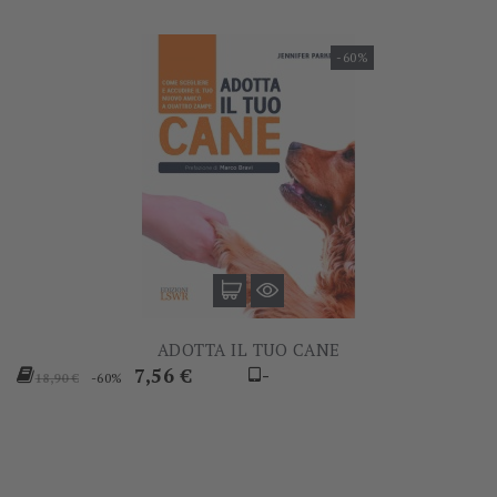
-60%
ADOTTA IL TUO CANE
Prezzo
Prezzo
7,56 €
-
-60%
18,90 €
base