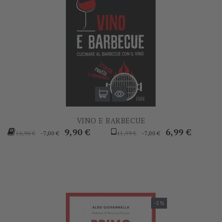
VINO E BARBECUE
Prezzo
Prezzo
Prezzo
Prezzo
9,90 €
6,99 €
-7,00 €
-7,00 €
16,90 €
11,99 €
base
base
-5%