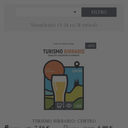

FILTRO
Visualizzati 13-24 su 78 articoli
-60%
TURISMO BIRRARIO: CENTRO
Prezzo
Prezzo
Prezzo
Prezzo
7,56 €
6,99 €