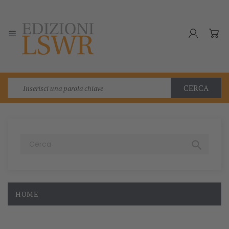

CERCA

HOME