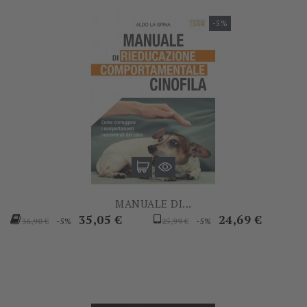
-5%
MANUALE DI...
Prezzo
Prezzo
Prezzo
Prezzo
35,05 €
24,69 €
-5%
-5%
36,90 €
25,99 €
base
base