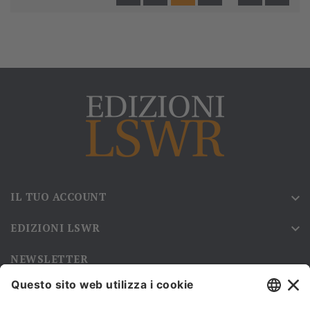
IL TUO ACCOUNT

EDIZIONI LSWR

NEWSLETTER
Iscriviti alla nostra newsletter e rimani sempre aggiornato sulle
promozioni!