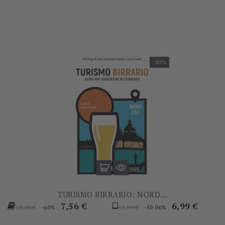
base
base
-60%
TURISMO BIRRARIO: NORD...
Prezzo
Prezzo
Prezzo
Prezzo
7,56 €
6,99 €
-60%
-50.04%
18,90 €
13,99 €
base
base