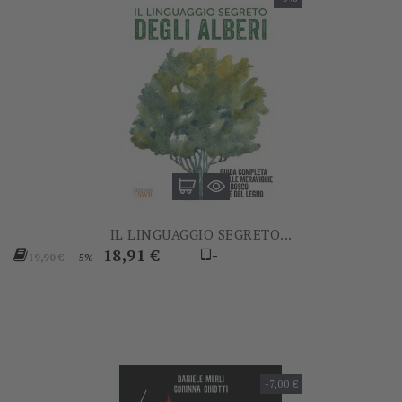
IL LINGUAGGIO SEGRETO...
Prezzo
Prezzo
18,91 €
-
-5%
19,90 €
base
-7,00 €