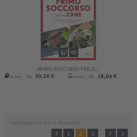
PRIMO SOCCORSO PER IL...
Prezzo
Prezzo
Prezzo
Prezzo
30,30 €
18,04 €
-5%
-5%
31,90 €
18,99 €
base
base
Visualizzati 13-24 su 78 articoli
…


1
2
3
7