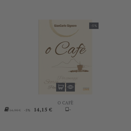
-5%
O CAFÈ
Prezzo
Prezzo
14,15 €
-
-5%
14,90 €
base