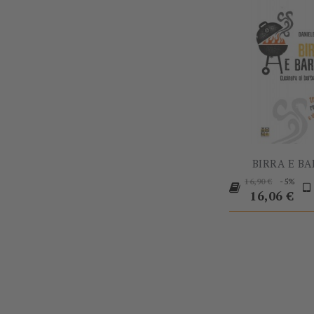
BIRRA E B
Prezzo
Pr
-5%
16,90 €
base
16,06 €