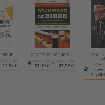
ARBECUE
DEGUSTARE LE BIRRE -...
DALLA 
BA
ezzo
Prezzo
Prezzo
Prezzo
Prezzo
Prezzo
Prezzo
-5%
-5%
-5%
11,99 €
34,90 €
23,99 €
Prez
base
base
base
22,90 €
11,39 €
33,16 €
22,79 €
base
-8,00 €
14,90 