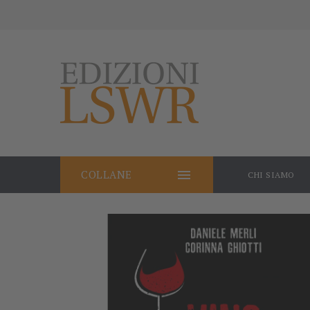

COLLANE
CHI SIAMO