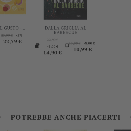
 GUSTO -...
DALLA GRIGLIA AL
BARBECUE
ezzo
Prezzo
Prezzo
-5%
23,99 €
Prezzo
base
22,90 €
22,79 €
Prezzo
-8,00 €
15,99 €
base
Prezzo
-8,00 €
base
Prezzo
10,99 €
14,90 €
-5%
-5%
POTREBBE ANCHE PIACERTI