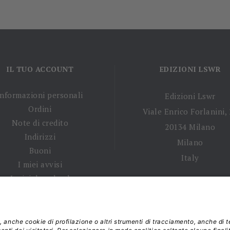
IL TUO ACCOUNT
EDIZIONI LSWR
Informazioni personali
Edizioni Lswr
Ordini
Viale Enrico Forlanini,
Note di credito
20134 Milano
Indirizzi
Milano
Buoni
Italy
I miei avvisi
I miei download
 tempi di spedizione
|
Diritto di recesso
|
Privacy policy
|
Ter