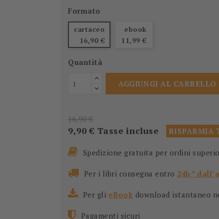
Formato
cartaceo
ebook
16,90 €
11,99 €
Quantità
AGGIUNGI AL CARRELLO
16,90 €
9,90 €
Tasse incluse
RISPARMIA 7
Spedizione gratuita per ordini superi
Per i libri consegna entro
24h * dall’
Per gli
eBook
download istantaneo nel
Pagamenti sicuri