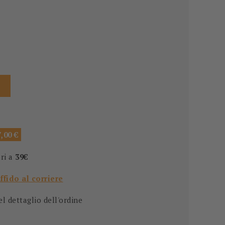
,00 €
ori a
39€
affido al corriere
 dettaglio dell'ordine