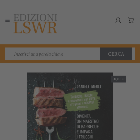

CERCA
-8,00 €