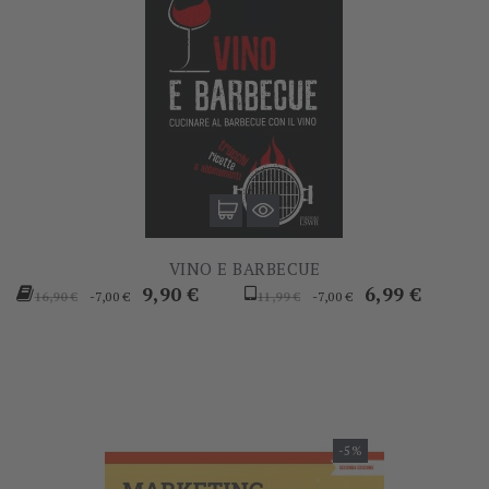
VINO E BARBECUE
Prezzo
Prezzo
Prezzo
Prezzo
9,90 €
6,99 €
-7,00 €
-7,00 €
16,90 €
11,99 €
base
base
-5%