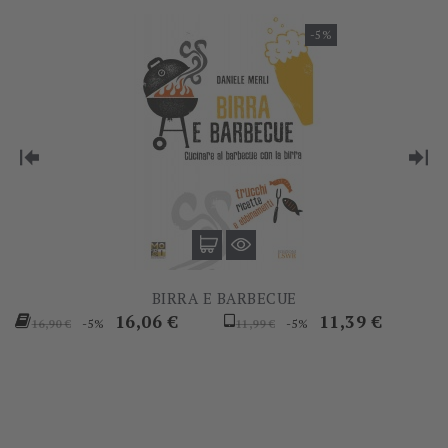
-5%
BIRRA E BARBECUE
Prezzo
Prezzo
Prezzo
Prezzo
16,06 €
11,39 €
-5%
-5%
16,90 €
11,99 €
base
base