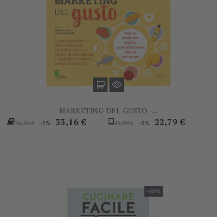
MARKETING DEL GUSTO -...
Prezzo
Prezzo
Prezzo
Prezzo
33,16 €
22,79 €
-5%
-5%
34,90 €
23,99 €
base
base
-60%