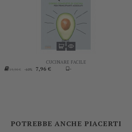
CUCINARE FACILE
Prezzo
Prezzo
7,96 €
-
-60%
19,90 €
base
POTREBBE ANCHE PIACERTI