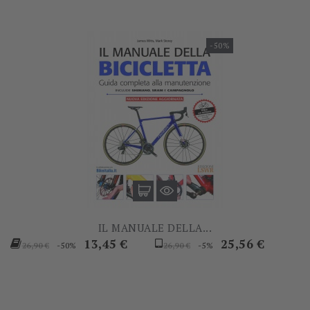
-50%
IL MANUALE DELLA...
Prezzo
Prezzo
Prezzo
Prezzo
13,45 €
25,56 €
-50%
-5%
26,90 €
26,90 €
base
base