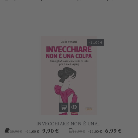
base
base
-11,00 €
INVECCHIARE NON È UNA...
Prezzo
Prezzo
Prezzo
Prezzo
9,90 €
6,99 €
-11,00 €
-11,00 €
20,90 €
14,99 €
base
base