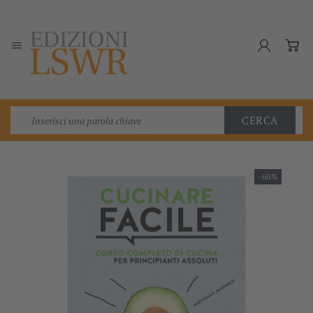

CERCA
-60%