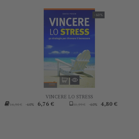
-60%
VINCERE LO STRESS
Prezzo
Prezzo
Prezzo
Prezzo
6,76 €
4,80 €
-60%
-60%
16,90 €
11,99 €
base
base