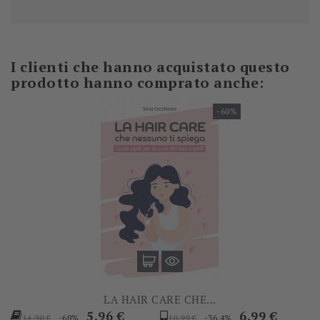
I clienti che hanno acquistato questo
prodotto hanno comprato anche:
-60%
LA HAIR CARE CHE...
Prezzo
Prezzo
Prezzo
Prezzo
5,96 €
6,99 €
-60%
-36.4%
14,90 €
10,99 €