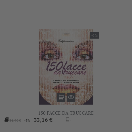
-5%
150 FACCE DA TRUCCARE
Prezzo
Prezzo
33,16 €
-
-5%
34,90 €
base