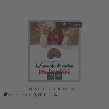
-10,00 €
MANUALE DI CUCINA PER...
Prezzo
Prezzo
9,90 €
-
-10,00 €
19,90 €
base