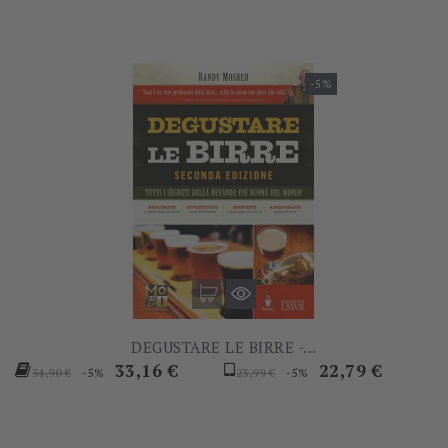
-5%
DEGUSTARE LE BIRRE -...
Prezzo
Prezzo
Prezzo
Prezzo
33,16 €
22,79 €
-5%
-5%
34,90 €
23,99 €
base
base