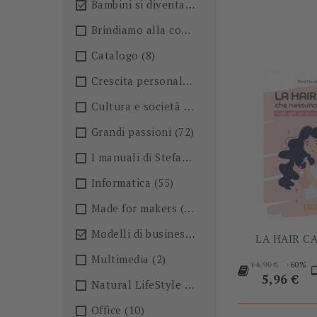
Bambini si diventa
(4)

Brindiamo alla conoscenza!🍺
(27)
Catalogo
(8)
Crescita personale
(36)
Cultura e società
(36)
Grandi passioni
(72)
I manuali di Stefano Anselmo
(6)
Informatica
(55)
Made for makers
(13)
Modelli di business
(57)

LA HAIR CA
Multimedia
(2)
Prezzo
-60%
14,90 €
base
Prezzo
5,96 €
Natural LifeStyle
(4)
Office
(10)