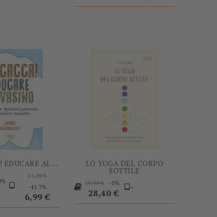
-60%
-5%
 EDUCARE AL...
LO YOGA DEL CORPO
SOTTILE
Prezzo
11,99 €
Prezzo
Prezzo
0%
-5%
base
Prezzo
29,90 €
-
-41.7%
o
€
base
28,40 €
6,99 €