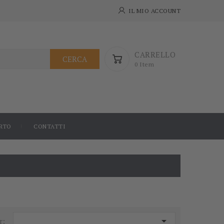
IL MIO ACCOUNT
CARRELLO
CERCA
0 Item
RTO
CONTATTI

r: