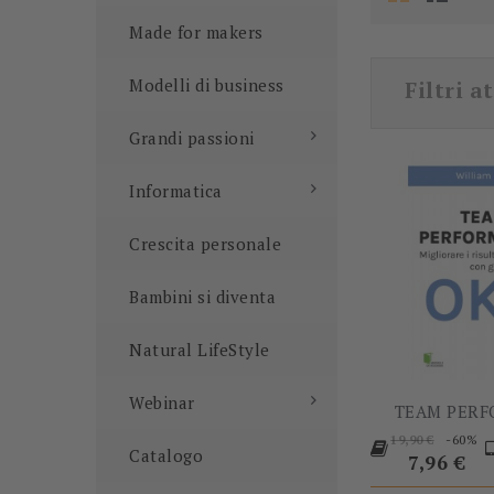
Made for makers
Modelli di business
Filtri at
Grandi passioni
Informatica
Crescita personale
Bambini si diventa
Natural LifeStyle
Webinar
TEAM PER
Prezzo
-60%
19,90 €
Catalogo
base
Prezzo
7,96 €