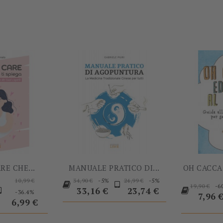
-60%
-5%
RE CHE...
MANUALE PRATICO DI...
OH CACCA!
Prezzo
Prezzo
Prezzo
Prezzo
Prezzo
-5%
-5%
10,99 €
34,90 €
24,99 €
Prezzo
-6
19,90 €
base
Prezzo
base
base
33,16 €
23,74 €
-36.4%
base
Prezz
7,96 
6,99 €