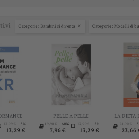
-60%
-60%
tivi
Categorie: Bambini si diventa
Categorie: Modelli di b

FORMANCE
PELLE A PELLE
LA DIETA 
Prezzo
Prezzo
Prezzo
Prezzo
Prezzo
Prezzo
-5%
-60%
-5%
-
13,99 €
19,90 €
13,99 €
24,90 €
base
base
Prezzo
base
base
13,29 €
7,96 €
13,29 €
23,66 