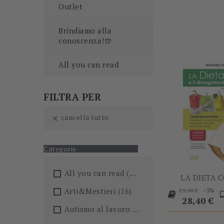
Outlet
Brindiamo alla
conoscenza!🍺
All you can read
FILTRA PER
cancella tutto

Categorie
All you can read
(205)
LA DIETA CO
Prezzo
P
Arti&Mestieri
(16)
-5%
29,90 €
base
28,40 €
Autismo al lavoro
(5)