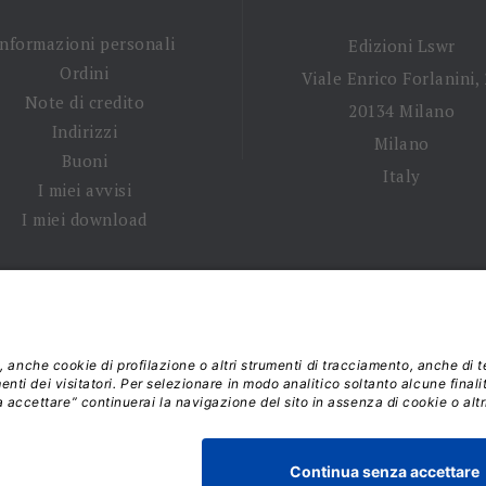
Informazioni personali
Edizioni Lswr
Ordini
Viale Enrico Forlanini,
Note di credito
20134 Milano
Indirizzi
Milano
Buoni
Italy
I miei avvisi
I miei download
 tempi di spedizione
|
Diritto di recesso
|
Privacy policy
|
Ter
 2026 - La Tribuna S.r.l. | P.IVA 01702840180 | C.F. 011074603
Responsabile della Protezione dei Dati: dpo@lswr.it
Viale Enrico Forlanini, 21 - 20134 Milano (MI)
ordinilswr@lswr.it - 02.88184.270