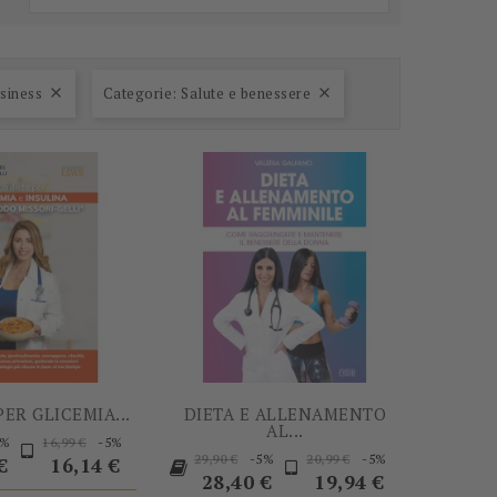
-5%
-5%
usiness
Categorie: Salute e benessere


PER GLICEMIA...
DIETA E ALLENAMENTO
AL...
Prezzo
Prezzo
Prezzo
5%
-5%
16,99 €
Prezzo
Prezzo
Prezzo
Prezzo
-5%
-5%
base
29,90 €
20,99 €
€
16,14 €
base
base
28,40 €
19,94 €