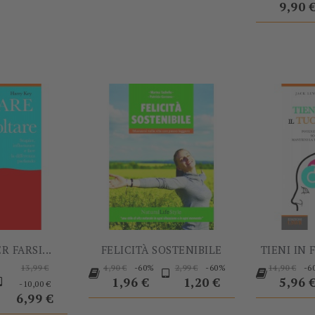
9,90 
-10,00 €
-60%
R FARSI...
FELICITÀ SOSTENIBILE
TIENI IN 
Prezzo
Prezzo
Prezzo
Prezzo
Prezzo
Prezzo
-60%
-60%
-6
13,99 €
4,90 €
2,99 €
14,90 €
ezzo
base
Prezzo
base
base
base
Prezz
1,96 €
1,20 €
5,96 
-10,00 €
6,99 €