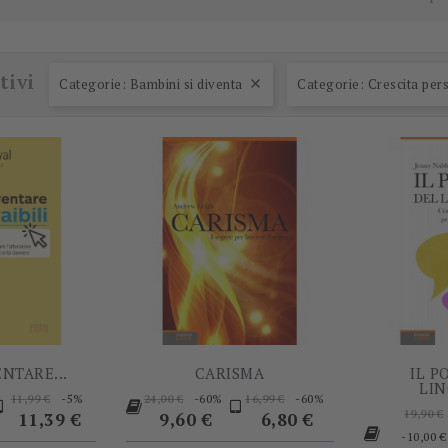
-5%
-60%
tivi
Categorie: Bambini si diventa
Categorie: Crescita per

NTARE...
CARISMA
IL P
LI
rezzo
Prezzo
Prezzo
Prezzo
Prezzo
Prezzo
-5%
-60%
-60%
11,99 €
24,00 €
16,99 €
Prez
base
base
Prezzo
base
19,90 €
11,39 €
9,60 €
6,80 €
base
-10,00 €