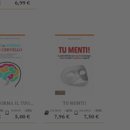
€
6,99 €
-60%
-60%
FORMA IL TUO...
TU MENTI!
Prezzo
Prezzo
Prezzo
Prezzo
Prezzo
0%
-50%
-60%
-50%
9,99 €
19,90 €
14,99 €
o
base
base
Prezzo
base
€
5,00 €
7,96 €
7,50 €