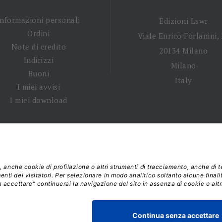
Informazioni personali
Edizioni Lswr
Ordini
Viale Enrico Forlanini,
Note di credito
20134 Milano
Indirizzi
Milano
Buoni
Italy
I miei avvisi
I miei download
 tempi di spedizione
|
Diritto di recesso
|
Privacy policy
|
Ter
 2026 - La Tribuna S.r.l. | P.IVA 01702840180 | C.F. 011074603
Responsabile della Protezione dei Dati: dpo@lswr.it
Viale Enrico Forlanini, 21 - 20134 Milano (MI)
ordinilswr@lswr.it - 02.88184.270