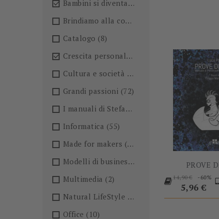
Bambini si diventa
(4)

Brindiamo alla conoscenza!🍺
(27)
Catalogo
(8)
Crescita personale
(36)

Cultura e società
(36)
Grandi passioni
(72)
I manuali di Stefano Anselmo
(6)
Informatica
(55)
Made for makers
(13)
Modelli di business
(57)
PROVE D
Prezzo
-60%
Multimedia
(2)
14,90 €
base
Prezzo
5,96 €
Natural LifeStyle
(4)
Office
(10)