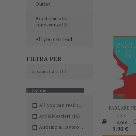
Outlet
Brindiamo alla
conoscenza!🍺
All you can read
FILTRA PER
cancella tutto

Categorie
All you can read
(205)
PARLARE PE
Prezzo
Arti&Mestieri
(16)
19,90 €
base
Pr
-10,00 €
Autismo al lavoro
(5)
9,90 €