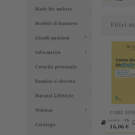
Made for makers
Modelli di business
Filtri at
Grandi passioni
Informatica
Crescita personale
Bambini si diventa
Natural LifeStyle
Webinar
COME DIVE
Prezzo
P
-5%
16,90 €
Catalogo
base
16,06 €