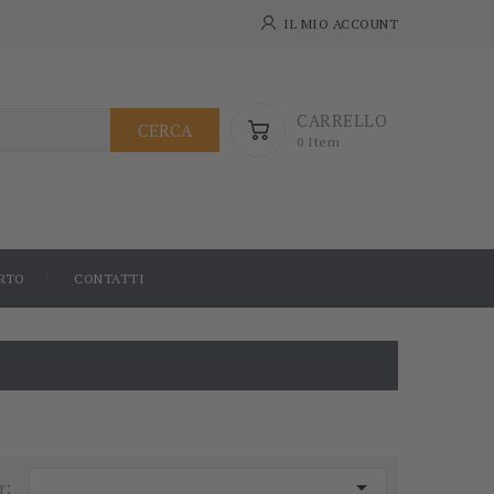
IL MIO ACCOUNT
CARRELLO
CERCA
0 Item
RTO
CONTATTI

r: