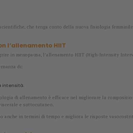
cientifiche, che tenga conto della nuova fisiologia femminile 
n l’allenamento HIIT
magrire in menopausa, l’allenamento HIIT (High-Intensity Inte
ernanza di:
 intensità.
ologia di allenamento è efficace nel migliorare la composizi
 viscerale e sottocutaneo.
o anche in termini di tempo e migliora le risposte vasocostrit