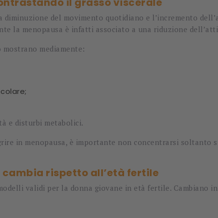
trastando il grasso viscerale
la diminuzione del movimento quotidiano e l’incremento dell’a
 la menopausa è infatti associato a una riduzione dell’attivi
vo mostrano mediamente:
colare;
tà e disturbi metabolici.
ire in menopausa, è importante non concentrarsi soltanto sull
ambia rispetto all’età fertile
odelli validi per la donna giovane in età fertile. Cambiano in
;