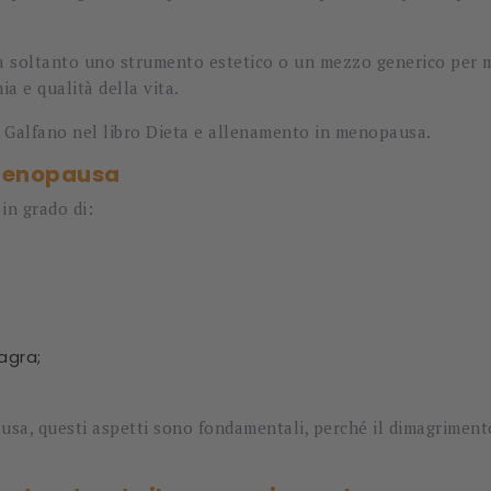
ata soltanto uno strumento estetico o un mezzo generico per 
a e qualità della vita.
a Galfano
nel libro
Dieta e allenamento in menopausa
.
n menopausa
 in grado di:
agra;
usa, questi aspetti sono fondamentali, perché il dimagrimento