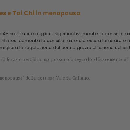
ates e Tai Chi in menopausa
r 48 settimane migliora significativamente la densità mi
r 6 mesi aumenta la densità minerale ossea lombare e mi
 migliora la regolazione del sonno grazie all’azione sul s
 di forza o aerobico, ma possono integrarlo efficacemente al
 menopausa" della dott.ssa Valeria Galfano.