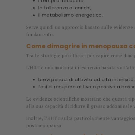
i tempi di recupero;
la tolleranza ai carichi;
il metabolismo energetico.
Serve quindi un approccio basato sulle evidenze s
fondamento.
Come dimagrire in menopausa co
Tra le strategie più efficaci per capire come di
L’HIIT è una modalità di esercizio basata sull’alt
brevi periodi di attività ad alta intensità;
fasi di recupero attivo o passivo a bassa
Le evidenze scientifiche mostrano che questa tip
alla sua capacità di ridurre il grasso addominale
Inoltre, l’HIIT risulta particolarmente vantaggios
postmenopausa.