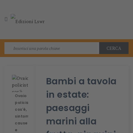

CERCA
Bambi a tavola
in estate:
Ovaio
policistico:
paesaggi
cos'è,
sintomi,
marini alla
cause
e