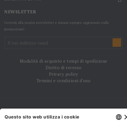
NEWSLETTER
Iscriviti alla nostra newsletter e rimani sempre aggiornato sulle
promozioni!
Modalità di acquisto e tempi di spedizione
Diritto di recesso
Privacy policy
Termini e condizioni d'uso
© 2026 - La Tribuna S.r.l. | P.IVA 01702840180 | C.F.
01107460337
Responsabile della Protezione dei Dati: dpo@lswr.it