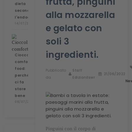
frutta, pinguini
dieta
secondo
alla mozzarella
l'endocrinologa
14/07/2026
e gelato con
soli 3
ingredienti.
Cioccolato
comfort
food:
Pubblicato
Staff
21/06/2022
perché
da
Edizionilswr
Ne
ci fa
stare
bene
08/07/2026
Pinguini con il corpo di