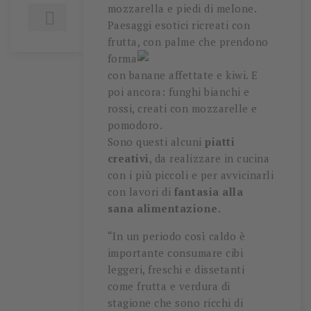
mozzarella e piedi di melone.

Paesaggi esotici ricreati con
frutta, con palme che prendo
no
forma
con banane affettate e kiwi. E
poi ancora: funghi bianchi e
rossi, creati con mozzarelle e
pomodoro.
Sono questi alcuni
piatti
creativi
, da realizzare in cucina
con i più piccoli e per avvicinarli
con lavori di
fantasia alla
sana alimentazione
.
“In un periodo così caldo è
importante consumare cibi
leggeri, freschi e dissetanti
come frutta e verdura di
stagione che sono ricchi di