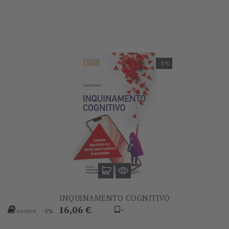
base
base
-5%
INQUINAMENTO COGNITIVO
Prezzo
Prezzo
16,06 €
-
-5%
16,90 €
base