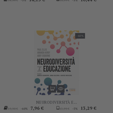
-5%
-5%
14,90 €
10,99 €
base
base
-60%
NEURODIVERSITÀ E...
Prezzo
Prezzo
Prezzo
Prezzo
7,96 €
13,29 €
-60%
-5%
19,90 €
13,99 €