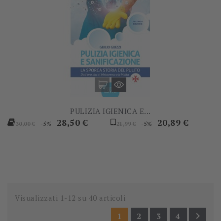
PULIZIA IGIENICA E...
Prezzo
Prezzo
Prezzo
Prezzo
28,50 €
20,89 €
-5%
-5%
30,00 €
21,99 €
base
base
Visualizzati 1-12 su 40 articoli

1
2
3
4