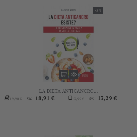
-5%
LA DIETA ANTICANCRO...
Prezzo
Prezzo
Prezzo
Prezzo
18,91 €
13,29 €
-5%
-5%
19,90 €
13,99 €
base
base