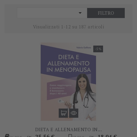

FILTRO
Visualizzati 1-12 su 187 articoli
-5%
DIETA E ALLENAMENTO IN...
Prezzo
Prezzo
Prezzo
Prezzo
25,56 €
18,04 €