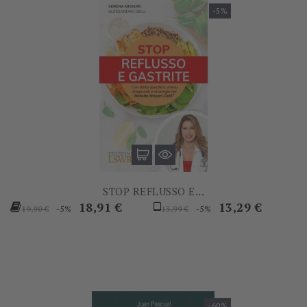
-5%
STOP REFLUSSO E...
Prezzo
Prezzo
Prezzo
Prezzo
18,91 €
13,29 €
-5%
-5%
19,90 €
13,99 €
base
base
-60%