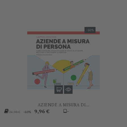
-60%
AZIENDE A MISURA DI...
Prezzo
Prezzo
9,96 €
-
-60%
24,90 €
base