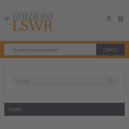

CERCA

HOME