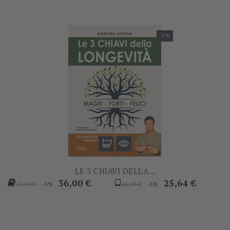
-5%
LE 3 CHIAVI DELLA...
Prezzo
Prezzo
Prezzo
Prezzo
36,00 €
25,64 €
-5%
-5%
37,90 €
26,99 €
base
base