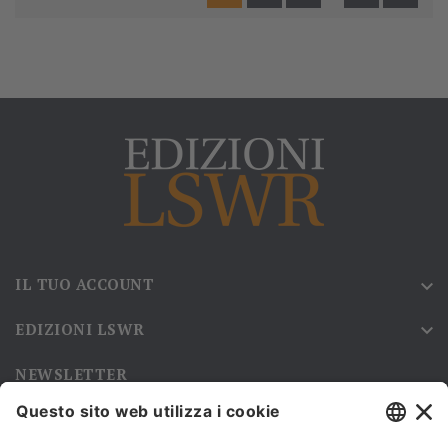
IL TUO ACCOUNT

EDIZIONI LSWR

NEWSLETTER
Iscriviti alla nostra newsletter e rimani sempre aggiornato sulle
promozioni!