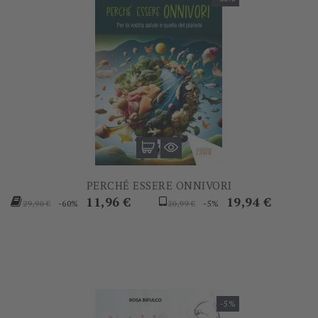
PERCHÉ ESSERE ONNIVORI
Prezzo
Prezzo
Prezzo
Prezzo
11,96 €
19,94 €
-60%
-5%
29,90 €
20,99 €
base
base
-5%