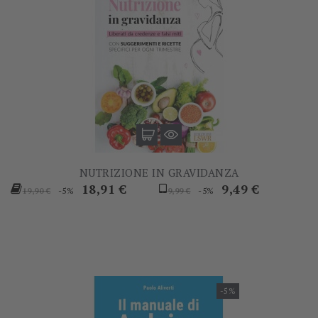
NUTRIZIONE IN GRAVIDANZA
Prezzo
Prezzo
Prezzo
Prezzo
18,91 €
9,49 €
-5%
-5%
19,90 €
9,99 €
base
base
-5%