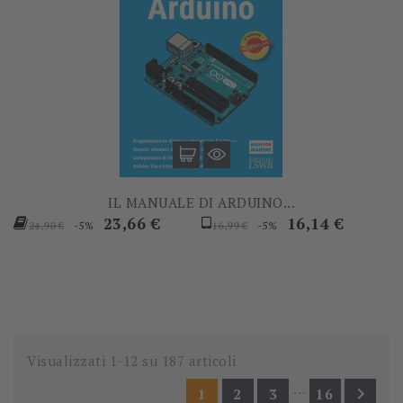
IL MANUALE DI ARDUINO...
Prezzo
Prezzo
Prezzo
Prezzo
23,66 €
16,14 €
-5%
-5%
24,90 €
16,99 €
base
base
Visualizzati 1-12 su 187 articoli
…

1
2
3
16