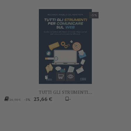
-5%
TUTTI GLI STRUMENTI...
Prezzo
Prezzo
23,66 €
-
-5%
24,90 €
base