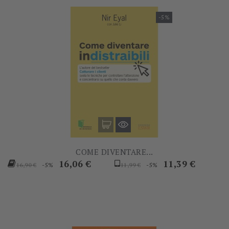
-5%
COME DIVENTARE...
Prezzo
Prezzo
Prezzo
Prezzo
16,06 €
11,39 €
-5%
-5%
16,90 €
11,99 €
base
base