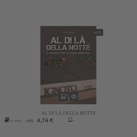
-60%
AL DI LÀ DELLA NOTTE
Prezzo
Prezzo
4,76 €
-
-60%
11,90 €
base