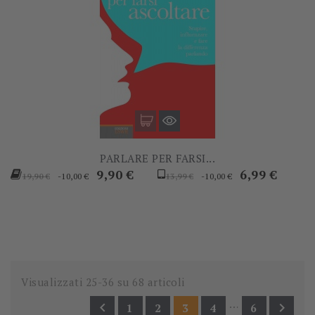
PARLARE PER FARSI...
Prezzo
Prezzo
Prezzo
Prezzo
9,90 €
6,99 €
-10,00 €
-10,00 €
19,90 €
13,99 €
base
base
Visualizzati 25-36 su 68 articoli
…


1
2
3
4
6