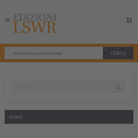

CERCA

HOME