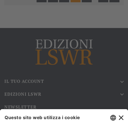
IL TUO ACCOUNT

EDIZIONI LSWR

NEWSLETTER
Iscriviti alla nostra newsletter e rimani sempre aggiornato sulle
promozioni!