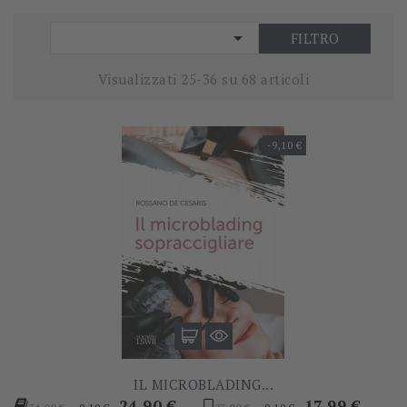

FILTRO
Visualizzati 25-36 su 68 articoli
-9,10 €
IL MICROBLADING...
Prezzo
Prezzo
Prezzo
Prezzo
24,90 €
17,99 €