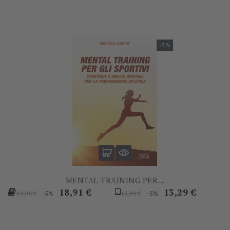
-5%
MENTAL TRAINING PER...
Prezzo
Prezzo
Prezzo
Prezzo
18,91 €
13,29 €
-5%
-5%
19,90 €
13,99 €
base
base