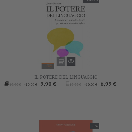
IL POTERE DEL LINGUAGGIO
Prezzo
Prezzo
Prezzo
Prezzo
9,90 €
6,99 €
-10,00 €
-10,00 €
19,90 €
19,99 €
base
base
-5%