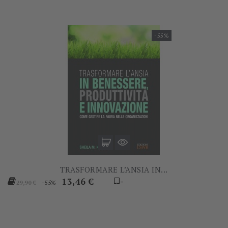
-55%
TRASFORMARE L’ANSIA IN...
Prezzo
Prezzo
13,46 €
-
-55%
29,90 €
base