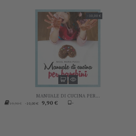
-10,00 €
MANUALE DI CUCINA PER...
Prezzo
Prezzo
9,90 €
-
-10,00 €
19,90 €
base