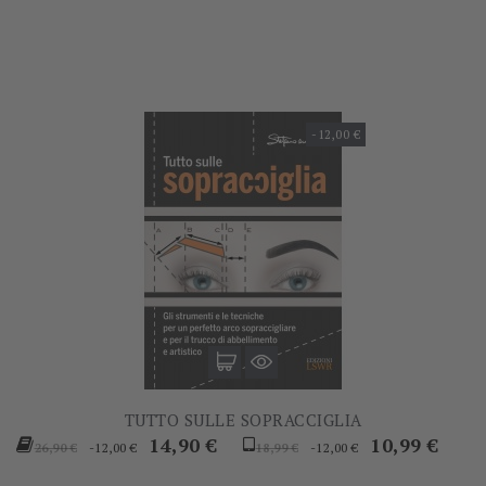
base
base
-12,00 €
TUTTO SULLE SOPRACCIGLIA
Prezzo
Prezzo
Prezzo
Prezzo
14,90 €
10,99 €
-12,00 €
-12,00 €
26,90 €
18,99 €
base
base