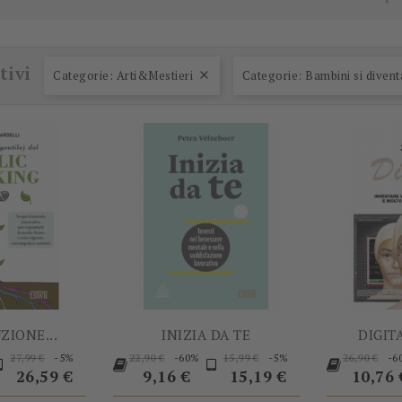
-5%
-60%
tivi
Categorie: Arti&Mestieri
Categorie: Bambini si divent

ZIONE...
INIZIA DA TE
DIGIT
rezzo
Prezzo
Prezzo
Prezzo
Prezzo
Prezzo
Prezzo
-5%
-60%
-5%
-6
27,99 €
22,90 €
15,99 €
26,90 €
base
base
Prezzo
base
base
Prezz
26,59 €
9,16 €
15,19 €
10,76 