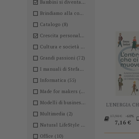
Bambini si diventa
(4)

Brindiamo alla conoscenza!🍺
(27)
Catalogo
(8)
Crescita personale
(36)

Cultura e società
(36)
Grandi passioni
(72)
I manuali di Stefano Anselmo
(6)
Informatica
(55)
Made for makers
(13)
Modelli di business
(57)
L'ENERGIA C
Multimedia
(2)
Prezzo
-60%
17,90 €
base
Prezzo
7,16 €
Natural LifeStyle
(4)
Office
(10)