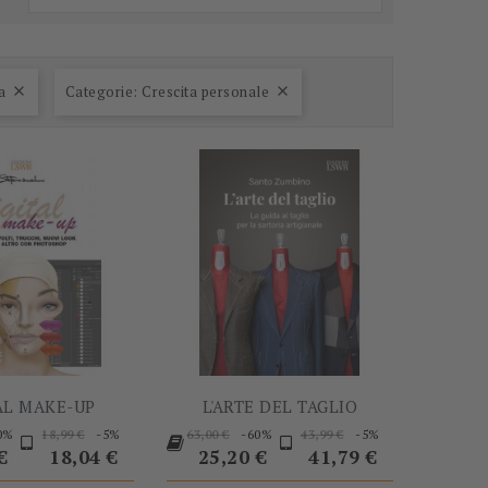
-60%
-60%
a
Categorie: Crescita personale


AL MAKE-UP
L'ARTE DEL TAGLIO
Prezzo
Prezzo
Prezzo
Prezzo
Prezzo
0%
-5%
-60%
-5%
18,99 €
63,00 €
43,99 €
o
base
base
Prezzo
base
€
18,04 €
25,20 €
41,79 €