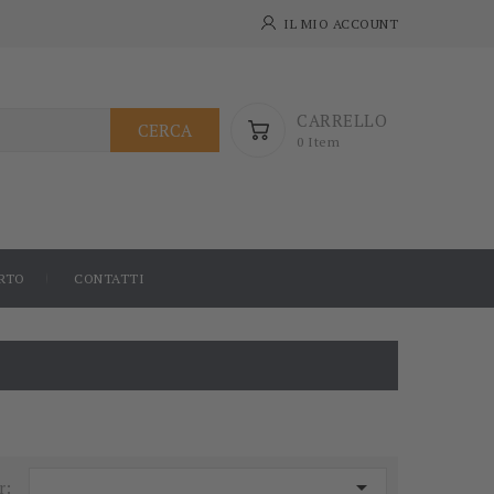
IL MIO ACCOUNT
CARRELLO
CERCA
0 Item
RTO
CONTATTI

r: