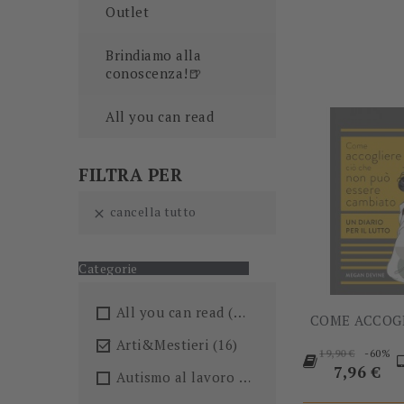
Outlet
Brindiamo alla
conoscenza!🍺
All you can read
FILTRA PER
cancella tutto

Categorie
All you can read
(205)
COME ACCOGL
Arti&Mestieri
(16)

Prezzo
-60%
19,90 €
base
Prezzo
7,96 €
Autismo al lavoro
(5)