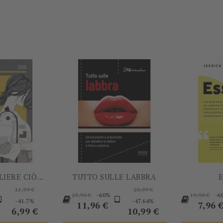
-60%
-60%
IERE CIÒ...
TUTTO SULLE LABBRA
Prezzo
Prezzo
11,99 €
20,99 €
Prezzo
Prezzo
-60%
-6
29,90 €
19,90 €
base
Prezzo
base
Prezzo
-41.7%
-47.64%
base
Prezzo
base
Prezz
11,96 €
7,96 
6,99 €
10,99 €