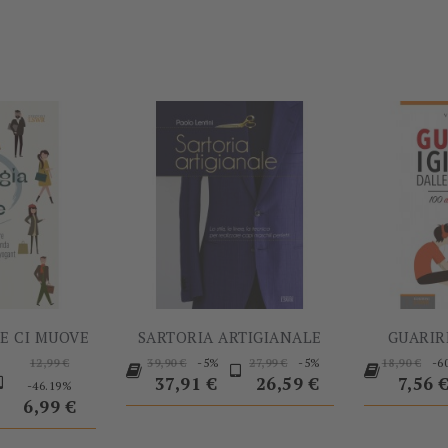
-60%
-5%
HE CI MUOVE
SARTORIA ARTIGIANALE
GUARIRE
Prezzo
Prezzo
Prezzo
Prezzo
Prezzo
Prezzo
-5%
-5%
-6
12,99 €
39,90 €
27,99 €
18,90 €
base
Prezzo
base
base
base
Prezz
37,91 €
26,59 €
7,56 
-46.19%
6,99 €