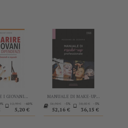
-60%
-5%
 I GIOVANI...
MANUALE DI MAKE-UP...
Prezzo
Prezzo
Prezzo
Prezzo
Prezzo
Prezzo
0%
-60%
-5%
-5%
12,99 €
54,90 €
38,05 €
o
base
base
base
€
5,20 €
52,16 €
36,15 €