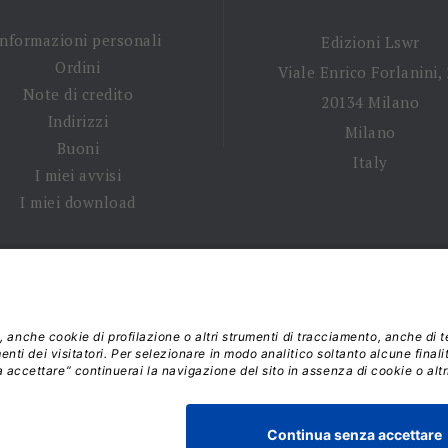
Informazioni personali
Edizioni Lswr
Ordini
Viale Enrico Forlanini,
Note di credito
20134 Milano
Indirizzi
Milano
Buoni
Italy
I miei avvisi
I miei download
 tempi di spedizione
|
Diritto di recesso
|
Privacy policy
|
Ter
 2026 - La Tribuna S.r.l. | P.IVA 01702840180 | C.F. 011074603
Responsabile della Protezione dei Dati: dpo@lswr.it
Viale Enrico Forlanini, 21 - 20134 Milano (MI)
ordinilswr@lswr.it - 02.88184.270