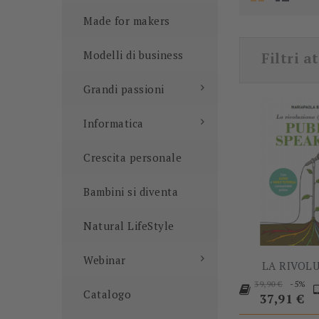
Made for makers
Modelli di business
Filtri at
Grandi passioni
Informatica
Crescita personale
Bambini si diventa
Natural LifeStyle
Webinar
LA RIVOLU
Prezzo
P
-5%
39,90 €
Catalogo
base
37,91 €