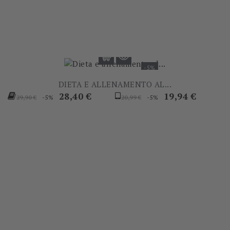
base
base
-5%
DIETA E ALLENAMENTO AL...
Prezzo
Prezzo
Prezzo
Prezzo
28,40 €
19,94 €
-5%
-5%
29,90 €
20,99 €
base
base