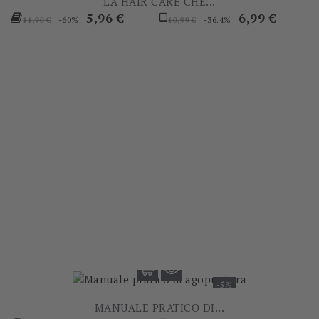
LA HAIR CARE CHE...
Prezzo
Prezzo
Prezzo
Prezzo
5,96 €
6,99 €
-60%
-36.4%
14,90 €
10,99 €
base
base
-5%
MANUALE PRATICO DI...