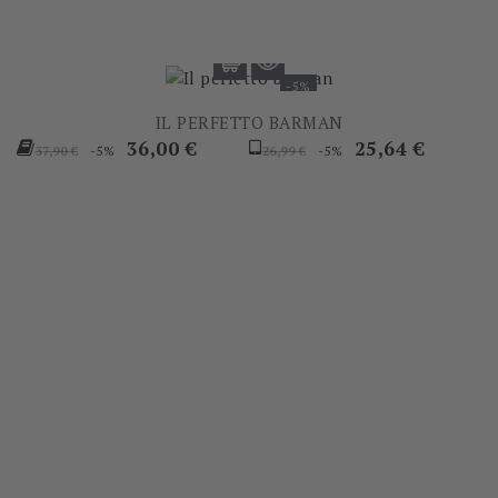
-5%
IL PERFETTO BARMAN
Prezzo
Prezzo
Prezzo
Prezzo
36,00 €
25,64 €
-5%
-5%
37,90 €
26,99 €
base
base