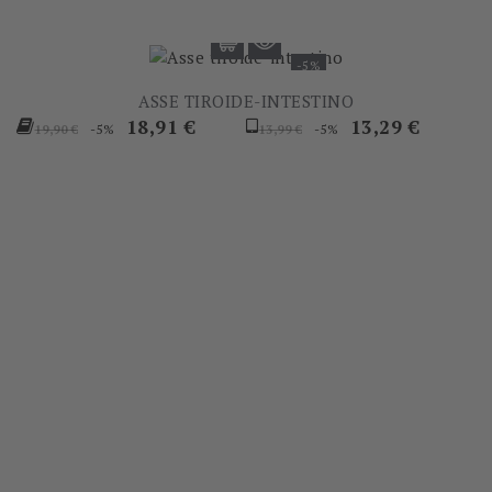
-5%
ASSE TIROIDE-INTESTINO
Prezzo
Prezzo
Prezzo
Prezzo
18,91 €
13,29 €
-5%
-5%
19,90 €
13,99 €
base
base