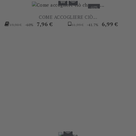
-60%
COME ACCOGLIERE CIÒ...
Prezzo
Prezzo
Prezzo
Prezzo
7,96 €
6,99 €
-60%
-41.7%
19,90 €
11,99 €
base
base