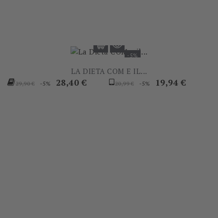
-5%
LA DIETA COM E IL...
Prezzo
Prezzo
Prezzo
Prezzo
28,40 €
19,94 €
-5%
-5%
29,90 €
20,99 €
base
base