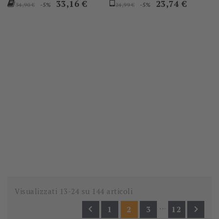
Prezzo
Prezzo
Prezzo
Prezzo
33,16 €
23,74 €
-5%
-5%
34,90 €
24,99 €
base
base
Visualizzati 13-24 su 144 articoli
…


1
2
3
12