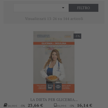

FILTRO
Visualizzati 13-24 su 144 articoli
-5%
LA DIETA PER GLICEMIA...
Prezzo
Prezzo
Prezzo
Prezzo
23,66 €
16,14 €
-5%
-5%
24,90 €
16,99 €