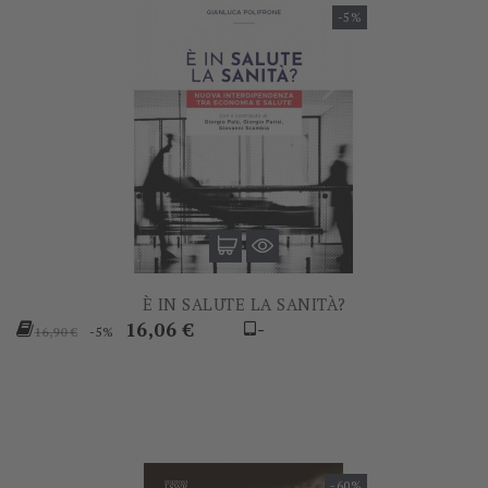
-5%
È IN SALUTE LA SANITÀ?
Prezzo
Prezzo
16,06 €
-
-5%
16,90 €
base
-60%