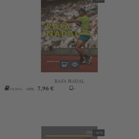
RAFA NADAL
Prezzo
Prezzo
7,96 €
-
-60%
19,90 €
base
-60%