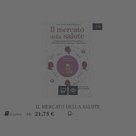
-5%
IL MERCATO DELLA SALUTE
Prezzo
Prezzo
21,75 €
-
-5%
22,90 €
base