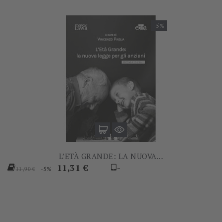
-5%
L’ETÀ GRANDE: LA NUOVA...
Prezzo
Prezzo
11,31 €
-
-5%
11,90 €
base