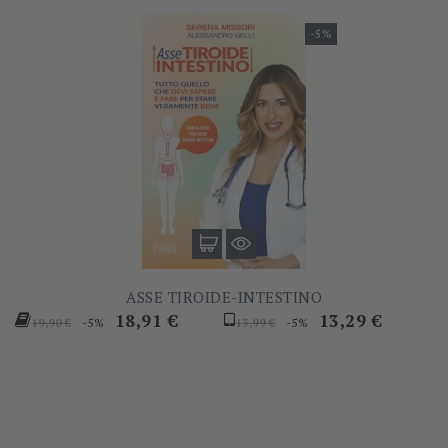
-5%
ASSE TIROIDE-INTESTINO
Prezzo
Prezzo
Prezzo
Prezzo
18,91 €
13,29 €
-5%
-5%
19,90 €
13,99 €
base
base