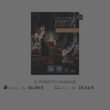
-5%
IL PERFETTO BARMAN
Prezzo
Prezzo
Prezzo
Prezzo
36,00 €
25,64 €
-5%
-5%
37,90 €
26,99 €
base
base