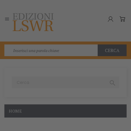

CERCA

HOME