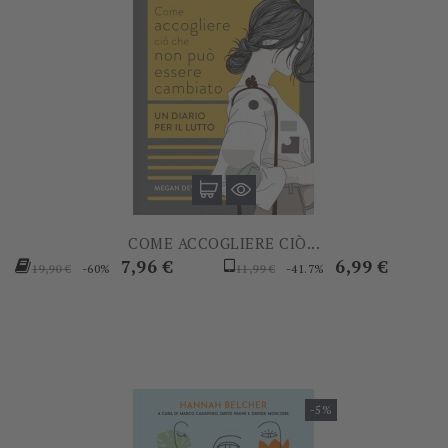
COME ACCOGLIERE CIÒ...
Prezzo
Prezzo
Prezzo
Prezzo
7,96 €
6,99 €
-60%
-41.7%
19,90 €
11,99 €
base
base
-5%