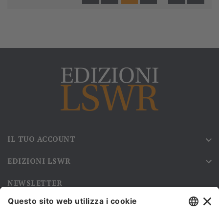
IL TUO ACCOUNT

EDIZIONI LSWR

NEWSLETTER
Iscriviti alla nostra newsletter e rimani sempre aggiornato sulle
promozioni!