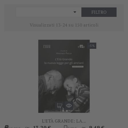

FILTRO
Visualizzati 13-24 su 150 articoli
-5%
L’ETÀ GRANDE: LA...
Prezzo
Prezzo
Prezzo
Prezzo
13,20 €
9,49 €