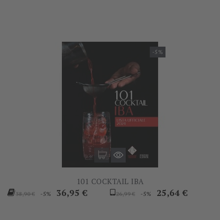
-5%
101 COCKTAIL IBA
Prezzo
Prezzo
Prezzo
Prezzo
36,95 €
25,64 €
-5%
-5%
38,90 €
26,99 €
base
base