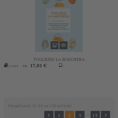
TOGLIERSI LA MASCHERA
Prezzo
Prezzo
17,01 €
-
-5%
17,90 €
base
Visualizzati 13-24 su 150 articoli
…


1
2
3
13