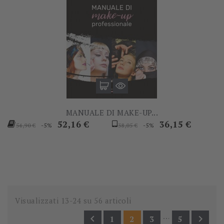
MANUALE DI MAKE-UP...
Prezzo
Prezzo
Prezzo
Prezzo
52,16 €
36,15 €
-5%
-5%
54,90 €
38,05 €
base
base
Visualizzati 13-24 su 56 articoli
…


1
2
3
5