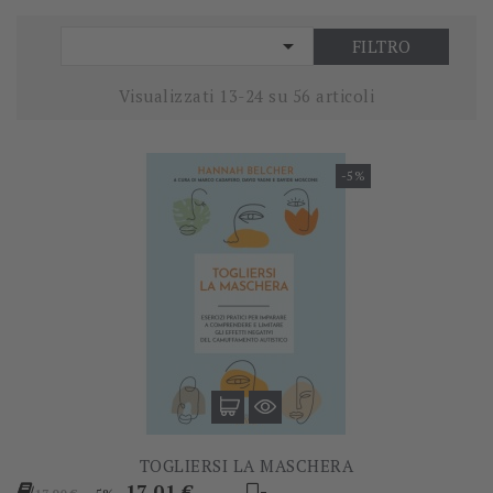

FILTRO
Visualizzati 13-24 su 56 articoli
-5%
TOGLIERSI LA MASCHERA
Prezzo
Prezzo
17,01 €
-