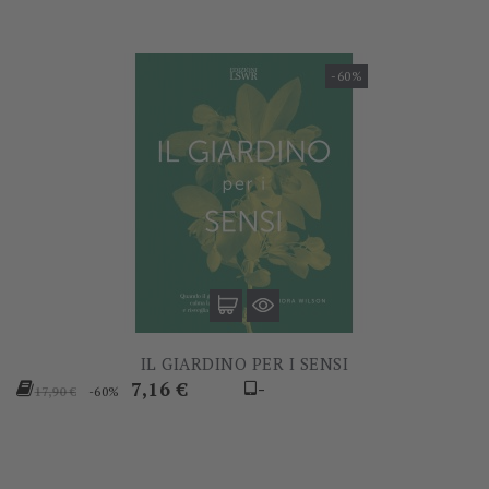
-60%
IL GIARDINO PER I SENSI
Prezzo
Prezzo
7,16 €
-
-60%
17,90 €
base