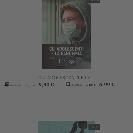
GLI ADOLESCENTI E LA...
Prezzo
Prezzo
Prezzo
Prezzo
9,90 €
6,99 €
-7,00 €
-7,00 €
16,90 €
11,99 €
base
base
-60%