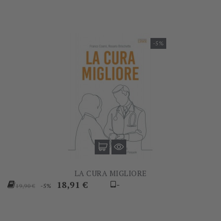
-5%
LA CURA MIGLIORE
Prezzo
Prezzo
18,91 €
-
-5%
19,90 €
base