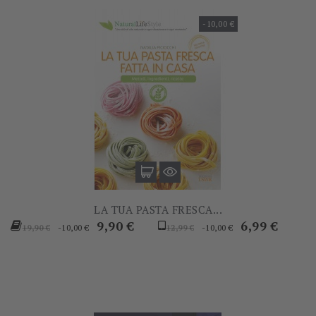
-10,00 €
LA TUA PASTA FRESCA...
Prezzo
Prezzo
Prezzo
Prezzo
9,90 €
6,99 €
-10,00 €
-10,00 €
19,90 €
12,99 €
base
base