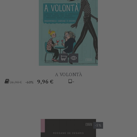
A VOLONTÀ
Prezzo
Prezzo
9,96 €
-
-60%
24,90 €
base
-5%