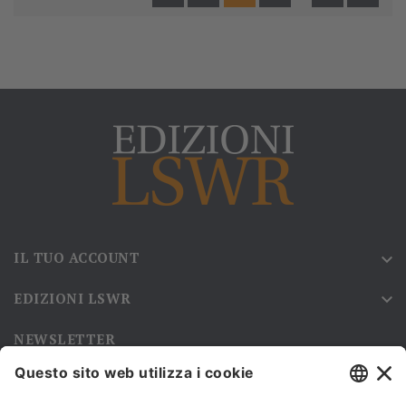
IL TUO ACCOUNT

EDIZIONI LSWR

NEWSLETTER
Iscriviti alla nostra newsletter e rimani sempre aggiornato sulle
promozioni!