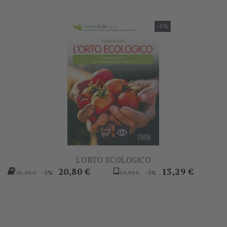
-5%
L'ORTO ECOLOGICO
Prezzo
Prezzo
Prezzo
Prezzo
20,80 €
13,29 €
-5%
-5%
21,90 €
13,99 €
base
base