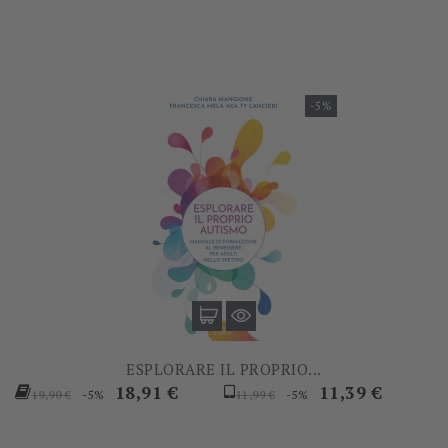
-5%
ESPLORARE IL PROPRIO...
Prezzo
Prezzo
Prezzo
Prezzo
18,91 €
11,39 €
-5%
-5%
19,90 €
11,99 €
base
base