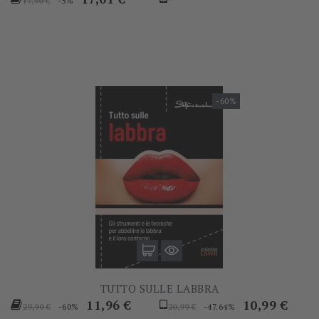
-5%
17,90 €
base
-60%
TUTTO SULLE LABBRA
Prezzo
Prezzo
Prezzo
Prezzo
11,96 €
10,99 €
-60%
-47.64%
29,90 €
20,99 €