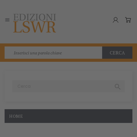

CERCA

HOME