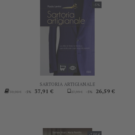
-5%
SARTORIA ARTIGIANALE
Prezzo
Prezzo
Prezzo
Prezzo
37,91 €
26,59 €
-5%
-5%
39,90 €
27,99 €
base
base
-7,00 €