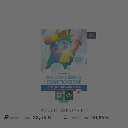
base
base
-5%
PULIZIA IGIENICA E...
Prezzo
Prezzo
Prezzo
Prezzo
28,50 €
20,89 €
-5%
-5%
30,00 €
21,99 €
base
base