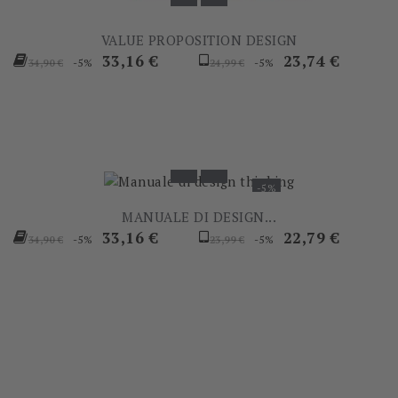
VALUE PROPOSITION DESIGN
Prezzo
Prezzo
Prezzo
Prezzo
33,16 €
23,74 €
-5%
-5%
34,90 €
24,99 €
base
base
-5%
MANUALE DI DESIGN...
Prezzo
Prezzo
Prezzo
Prezzo
33,16 €
22,79 €
-5%
-5%
34,90 €
23,99 €
base
base