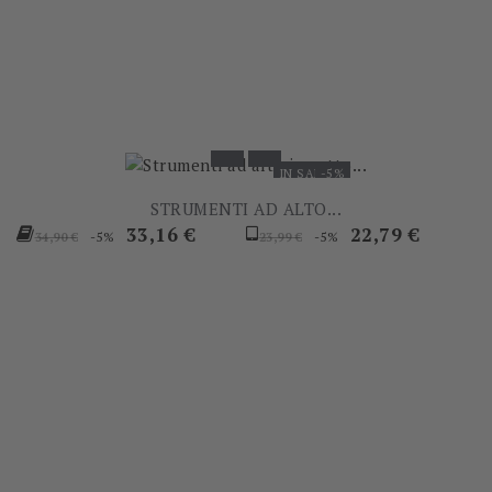
IN SALDO!
-5%
STRUMENTI AD ALTO...
Prezzo
Prezzo
Prezzo
Prezzo
33,16 €
22,79 €
-5%
-5%
34,90 €
23,99 €
base
base