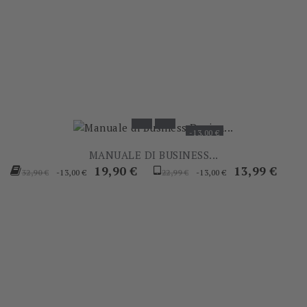
-13,00 €
MANUALE DI BUSINESS...
Prezzo
Prezzo
Prezzo
Prezzo
19,90 €
13,99 €
-13,00 €
-13,00 €
32,90 €
22,99 €
base
base