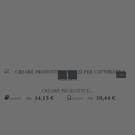
-5%
CREARE PRODOTTI E...
Prezzo
Prezzo
Prezzo
Prezzo
14,15 €
10,44 €
-5%
-5%
14,90 €
10,99 €
base
base