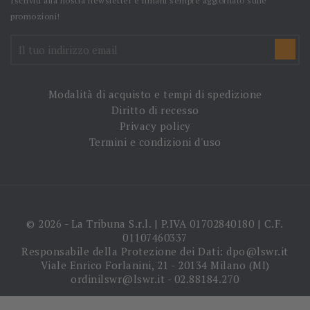
Iscriviti alla nostra newsletter e rimani sempre aggiornato sulle
promozioni!
Modalità di acquisto e tempi di spedizione
Diritto di recesso
Privacy policy
Termini e condizioni d'uso
© 2026 - La Tribuna S.r.l. | P.IVA 01702840180 | C.F.
01107460337
Responsabile della Protezione dei Dati: dpo@lswr.it
Viale Enrico Forlanini, 21 - 20134 Milano (MI)
ordinilswr@lswr.it - 02.88184.270