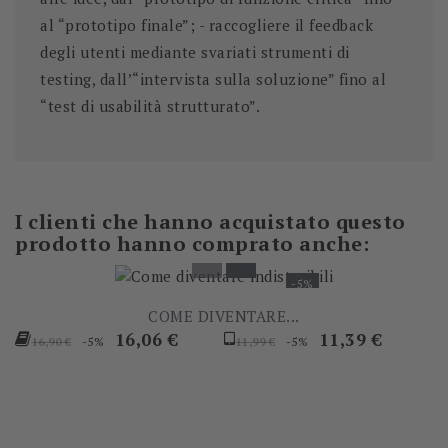
al “prototipo finale”; - raccogliere il feedback
degli utenti mediante svariati strumenti di
testing, dall’“intervista sulla soluzione” fino al
“test di usabilità strutturato”.
I clienti che hanno acquistato questo
prodotto hanno comprato anche:
-5%
COME DIVENTARE...
Prezzo
Prezzo
Prezzo
Prezzo
16,06 €
11,39 €
-5%
-5%
16,90 €
11,99 €
base
base