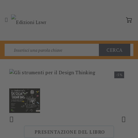

CERCA
-5%


PRESENTAZIONE DEL LIBRO