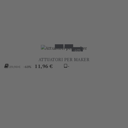
-60%
ATTUATORI PER MAKER
Prezzo
Prezzo
11,96 €
-
-60%
29,90 €
base