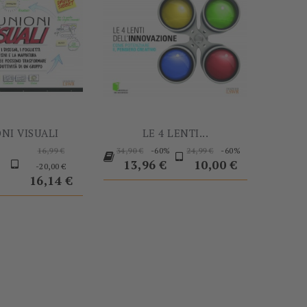
NI VISUALI
LE 4 LENTI...
zo
Prezzo
Prezzo
Prezzo
Prezzo
-60%
-60%
16,99 €
34,90 €
24,99 €
Prezzo
base
Prezzo
base
Prezzo
base
13,96 €
10,00 €
-20,00 €
16,14 €