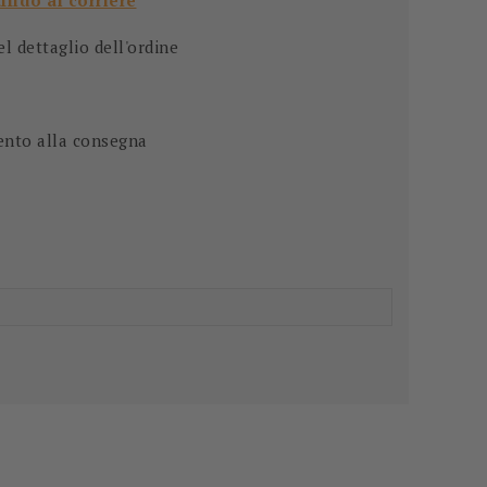
affido al corriere
 dettaglio dell'ordine
ento alla consegna