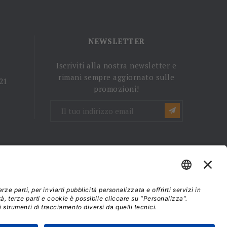
NEWSLETTER
Iscriviti alla nostra newsletter e
rimani sempre aggiornato sulle
 21
promozioni!
mini e condizioni d'uso
37