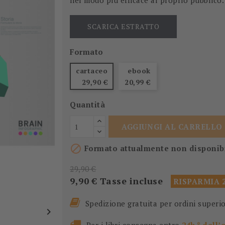
nel modo più efficace al proprio pubblico.
SCARICA ESTRATTO
Formato
cartaceo
ebook
29,90 €
20,99 €
Quantità
AGGIUNGI AL CARRELLO

Formato attualmente non disponibile
29,90 €
9,90 €
Tasse incluse
RISPARMIA 2
Spedizione gratuita per ordini superi
