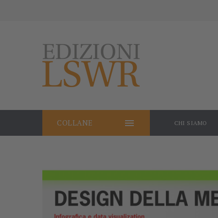

COLLANE
CHI SIAMO