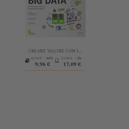
CREARE VALORE CON I...
Prezzo
Prezzo
Prezzo
-60%
-5%
24,90 €
17,99 €
base
Prezzo
base
9,96 €
17,09 €