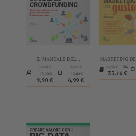
IL MANUALE DEL...
MARKETING DEL
Prezzo
Prezzo
Prezzo
Pr
-5%
32,90 €
22,99 €
34,90 €
base
Prezzo
base
Prezzo
base
33,16 €
-23,00 €
-23,00 €
9,90 €
6,99 €
-60%