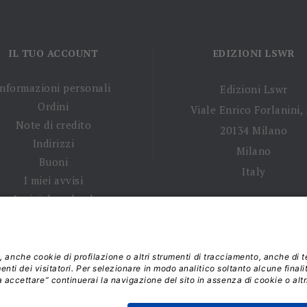
IL TUO ACCOUNT
EDIZIONI LSWR
Informazioni personali
Edizioni Lswr
Ordini
Viale Enrico Forlanini,
Note di credito
20134 Milano
Indirizzi
Milano
Buoni
Italy
I miei avvisi
I miei download
 tempi di spedizione
|
Diritto di recesso
|
Privacy policy
|
Ter
 2026 - La Tribuna S.r.l. | P.IVA 01702840180 | C.F. 011074603
Responsabile della Protezione dei Dati: dpo@lswr.it