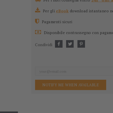
Per i libri consegna entro
24h * dall’
Per gli
eBook
download istantaneo nel
Pagamenti sicuri
Disponibile contrassegno con pagam
Condividi
NOTIFY ME WHEN AVAILABLE