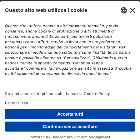
Iscriviti alla nostra newsletter e rimani sempre aggiornato sulle
promozioni!
Modalità di acquisto e tempi di spedizione
Diritto di recesso
Privacy policy
Termini e condizioni d'uso
© 2026 - La Tribuna S.r.l. | P.IVA 01702840180 | C.F.
01107460337
Responsabile della Protezione dei Dati: dpo@lswr.it
Viale Enrico Forlanini, 21 - 20134 Milano (MI)
ordinilswr@lswr.it - 02.88184.270