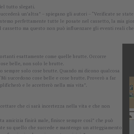
el tutto slegati.
ccederà un’altra” – spiegano gli autori – “Verificate se state
stemo perfettamente tutte le posate nel cassetto, la mia gi
 cassetto ma questo non può influenzare gli eventi reali che 
portanti esattamente come quelle brutte. Occorre
se belle, non solo le brutte.
no sempre solo cose brutte. Quando mi dicono qualcosa
 “Mi succedono cose belle e cose brutte. Proverò a far
lificherò e le accetterò nella mia vita”.
cettare che ci sarà incertezza nella vita e che non
a amicizia finirà male, finisce sempre così” che può
sente su quello che succede e mantengo un atteggiamento