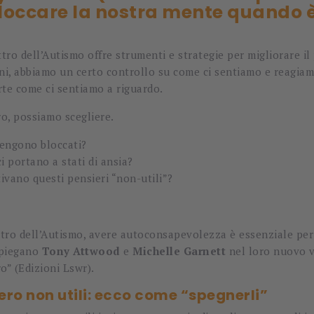
occare la nostra mente quando è
tro dell’Autismo offre strumenti e strategie per migliorare i
, abbiamo un certo controllo su come ci sentiamo e reagiamo n
rte come ci sentiamo a riguardo.
ro, possiamo scegliere.
tengono bloccati?
i portano a stati di ansia?
ivano questi pensieri “non-utili”?
ttro dell’Autismo, avere autoconsapevolezza è essenziale per
spiegano
Tony Attwood
e
Michelle Garnett
nel loro nuovo v
ro” (Edizioni Lswr).
ro non utili: ecco come “spegnerli”