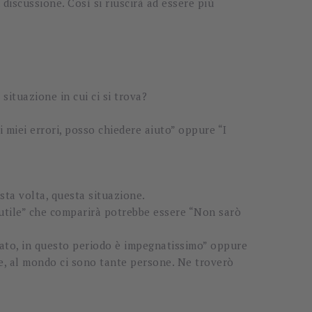
discussione. Così si riuscirà ad essere più
situazione in cui ci si trova?
miei errori, posso chiedere aiuto” oppure “I
sta volta, questa situazione.
-utile” che comparirà potrebbe essere “Non sarò
mato, in questo periodo è impegnatissimo” oppure
me, al mondo ci sono tante persone. Ne troverò