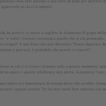
pensiero non-utili insieme a una serie di modi per metterli in 
 spiacevole in cui ci si imbatte.
da porsi è: si riesce a cogliere le sfumature di grigio della 
are “a volte”. Cercare eccezioni a quello che si sta pensando.
co sempre” è una frase che può diventare “Posso imparare dai 
tinuo a provarci, è probabile che presto ci riuscirò”.
azione in cui ci si trova e pensare solo a questo momento, que
i un amico e questa telefonata non arriva, il pensiero “non
 mio amico si è dimenticato di avermi detto che avrebbe chia
scaricata” oppure ancora “Se lui non vuole fare amicizia con 