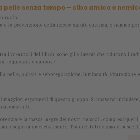
a pelle senza tempo – cibo amico e nemic
io ruolo.
 e la prevenzione della nostra salute cutanea, o nemico perc
a i co-autori del libro), sono gli alimenti che riducono i rad
sine inquinanti e dannose.
ella pelle, pulizia e seboregolazione, luminosità, idratazione 
o i maggiori esponenti di questo gruppo. Si possono includere, q
noa, amaranto.
potenziare la massa magra dei nostri muscoli, compresi quelli 
umi o segni di invecchiamento. Tra questi troviamo il pesce, l