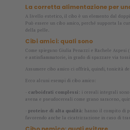
La corretta alimentazione per un
A livello estetico, il cibo è un elemento dal dopp
Può essere un cibo amico, perché supporta la cura
della pelle.
Cibi amici: quali sono
Come spiegano Giulia Penazzi e Rachele Aspesi (tr
e antinfiammatorie, in grado di spazzare via tos
Assumere cibo amico ci offrirà, quindi, tonicità d
Ecco alcuni esempi di cibo amico:
-
carboidrati complessi
: i cereali integrali son
avena e pseudocereali come grano saraceno, qui
-
proteine di alta qualità
: hanno il compito di 
favorendo anche la cicatrizzazione in caso di tra
Cibo nemico: quali evitare