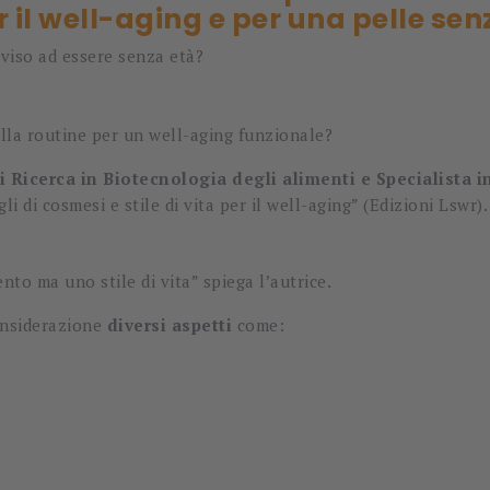
er il well-aging e per una pelle se
 viso ad essere senza età?
ella routine per un well-aging funzionale?
i Ricerca in Biotecnologia degli alimenti e Specialista 
i di cosmesi e stile di vita per il well-aging” (Edizioni Lswr)
nto ma uno stile di vita” spiega l’autrice.
considerazione
diversi aspetti
come: