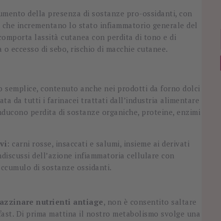
aumento della presenza di sostanze pro-ossidanti, con
e, che incrementano lo stato infiammatorio generale del
comporta lassità cutanea con perdita di tono e di
 o eccesso di sebo, rischio di macchie cutanee.
ro semplice, contenuto anche nei prodotti da forno dolci
ata da tutti i farinacei trattati dall’industria alimentare
 inducono perdita di sostanze organiche, proteine, enzimi
vi
: carni rosse, insaccati e salumi, insieme ai derivati
ndiscussi dell’azione infiammatoria cellulare con
’accumulo di sostanze ossidanti.
zzinare nutrienti antiage
, non è consentito saltare
kfast. Di prima mattina il nostro metabolismo svolge una