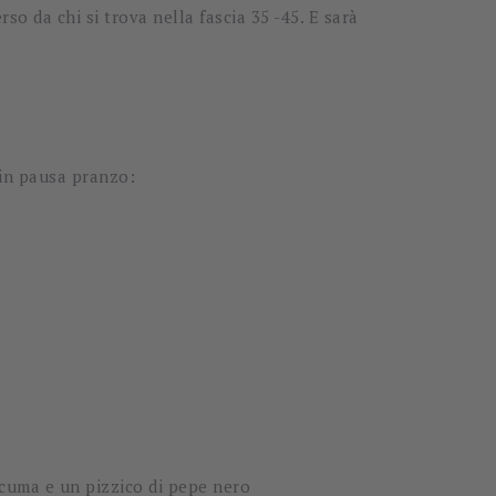
erso da chi si trova nella fascia 35 -45. E sarà
a in pausa pranzo:
urcuma e un pizzico di pepe nero