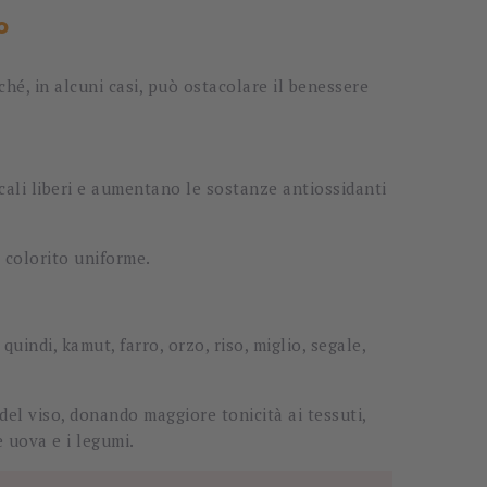
o
hé, in alcuni casi, può ostacolare il benessere
icali liberi e aumentano le sostanze antiossidanti
e colorito uniforme.
uindi, kamut, farro, orzo, riso, miglio, segale,
del viso, donando maggiore tonicità ai tessuti,
e uova e i legumi.