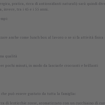
ergica, pratica, ricca di antiossidanti naturali) sarà quindi div
, invece, tra i 45 e i 55 anni.
sempi:
zare anche come lunch box al lavoro o se si fa attività fisic
ona qualità
per pochi minuti, in modo da lasciarle croccanti e brillanti
 che può essere gustato da tutta la famiglia:
circa di lenticchie rosse, aromatizzato con un cucchiaino di c