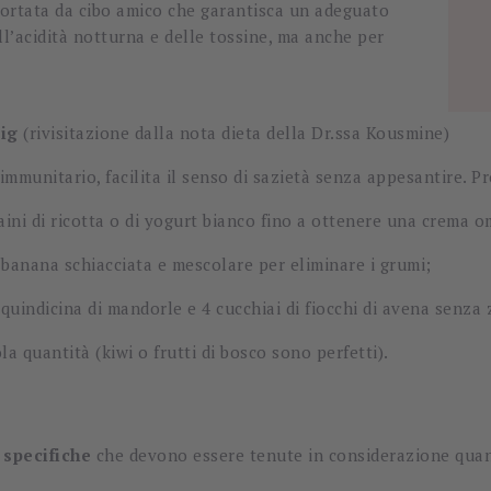
ortata da cibo amico che garantisca un adeguato
ll’acidità notturna e delle tossine, ma anche per
ig
(rivisitazione dalla nota dieta della Dr.ssa Kousmine)
ma immunitario, facilita il senso di sazietà senza appesantire.
hiaini di ricotta o di yogurt bianco fino a ottenere una crema
a banana schiacciata e mescolare per eliminare i grumi;
 quindicina di mandorle e 4 cucchiai di fiocchi di avena senza
ola quantità (kiwi o frutti di bosco sono perfetti).
 specifiche
che devono essere tenute in considerazione quand