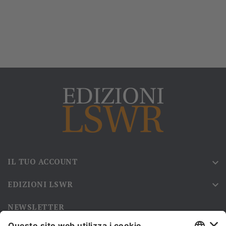
IL TUO ACCOUNT

EDIZIONI LSWR

NEWSLETTER