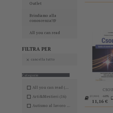
Outlet
Brindiamo alla
conoscenza!🍺
All you can read
FILTRA PER
cancella tutto

Categorie
All you can read
(205)
CSO
Prezzo
Arti&Mestieri
(16)
-60%
27,90 €
base
Prezzo
11,16 €
Autismo al lavoro
(5)