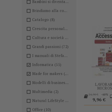
Bambini si diventa
(4)
Brindiamo alla conoscenza!🍺
(27)
Catalogo
(8)
Crescita personale
(36)
Cultura e società
(36)
Grandi passioni
(72)
I manuali di Stefano Anselmo
(6)
Informatica
(55)

Made for makers
(13)

Modelli di business
(57)
LAVORA
MICROS
Multimedia
(2)
Prezzo
-60%
24,90 €
base
Prezzo
9,96 €
Natural LifeStyle
(4)
Office
(10)