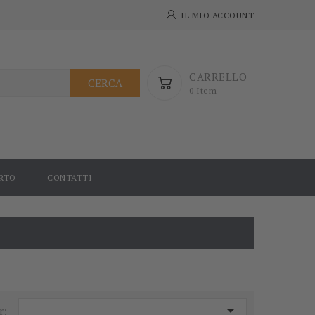
IL MIO ACCOUNT
CARRELLO
CERCA
0 Item
RTO
CONTATTI

r: