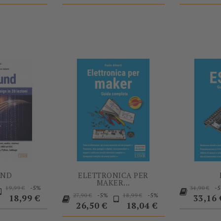
-60%
-5%
UND
ELETTRONICA PER
MAKER...
Prezzo
Prezzo
Prezzo
-5%
-
19,99 €
34,90 €
Prezzo
Prezzo
Prezzo
Prezzo
-5%
-5%
base
27,90 €
18,99 €
base
18,99 €
33,16 
base
base
26,50 €
18,04 €