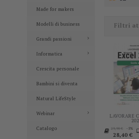
Made for makers
Modelli di business
Filtri at
Grandi passioni
Informatica
Crescita personale
Bambini si diventa
Natural LifeStyle
Webinar
LAVORARE 
20
Prezzo
P
Catalogo
-5%
29,90 €
base
28,40 €