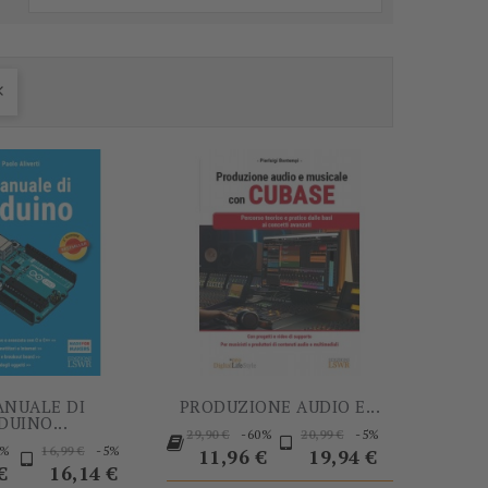
-5%
-60%

ANUALE DI
PRODUZIONE AUDIO E...
DUINO...
Prezzo
Prezzo
Prezzo
-60%
-5%
29,90 €
20,99 €
Prezzo
Prezzo
Prezzo
5%
-5%
16,99 €
base
Prezzo
base
11,96 €
19,94 €
base
€
16,14 €