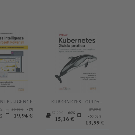
-5%
-60%
INTELLIGENCE...
KUBERNETES - GUIDA...
Prezzo
Prezzo
Prezzo
Prezzo
5%
-5%
20,99 €
27,99 €
Prezzo
-60%
37,90 €
base
base
Prezzo
€
19,94 €
-50.02%
base
Prezzo
15,16 €
13,99 €