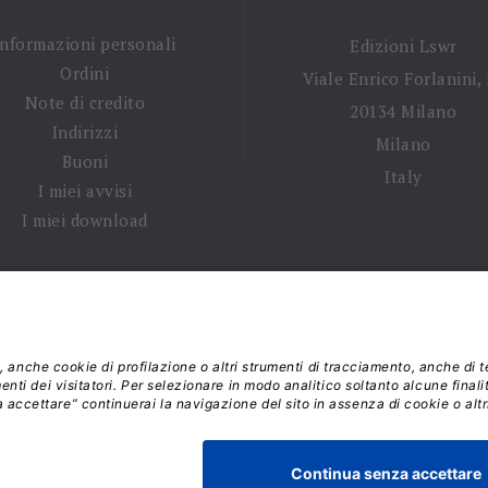
Informazioni personali
Edizioni Lswr
Ordini
Viale Enrico Forlanini,
Note di credito
20134 Milano
Indirizzi
Milano
Buoni
Italy
I miei avvisi
I miei download
 tempi di spedizione
|
Diritto di recesso
|
Privacy policy
|
Ter
 2026 - La Tribuna S.r.l. | P.IVA 01702840180 | C.F. 011074603
Responsabile della Protezione dei Dati: dpo@lswr.it
Viale Enrico Forlanini, 21 - 20134 Milano (MI)
ordinilswr@lswr.it - 02.88184.270