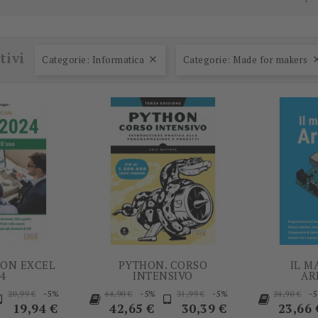
-5%
-5%
tivi
Categorie: Informatica
Categorie: Made for makers

CON EXCEL
PYTHON. CORSO
IL M
24
INTENSIVO
AR
rezzo
Prezzo
Prezzo
Prezzo
Prezzo
Prezzo
Prezzo
Prezzo
-5%
-5%
-5%
-
20,99 €
44,90 €
31,99 €
24,90 €
base
base
base
base
19,94 €
42,65 €
30,39 €
23,66 