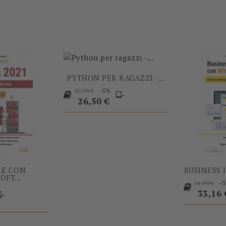
-60%
-5%
PYTHON PER RAGAZZI -...
Prezzo
Prezzo
-5%
27,90 €
-
base
26,50 €
RE CON
BUSINESS 
OFT...
Prezzo
-
34,90 €
base
33,16 
-