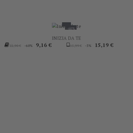
-60%
INIZIA DA TE
Prezzo
Prezzo
Prezzo
Prezzo
9,16 €
15,19 €
-60%
-5%
22,90 €
15,99 €
base
base