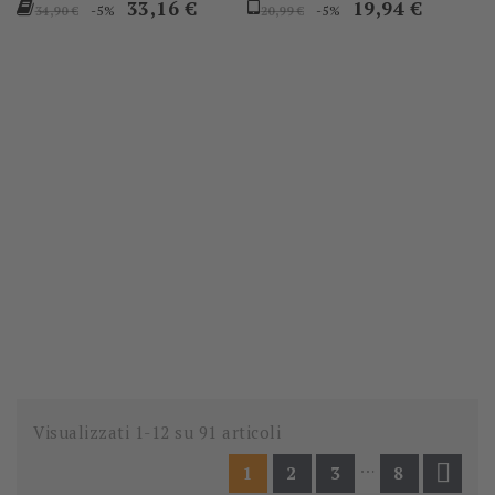
Prezzo
Prezzo
Prezzo
Prezzo
33,16 €
19,94 €
-5%
-5%
34,90 €
20,99 €
base
base
Visualizzati 1-12 su 91 articoli
…

1
2
3
8