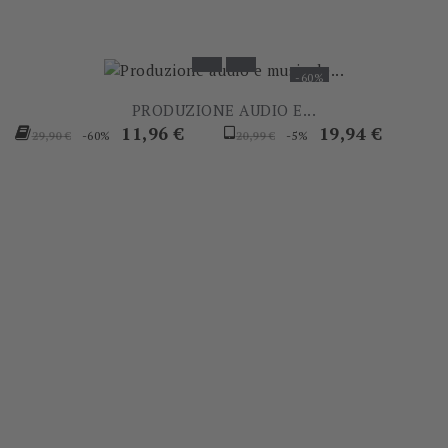
-60%
PRODUZIONE AUDIO E...
Prezzo
Prezzo
Prezzo
Prezzo
11,96 €
19,94 €
-60%
-5%
29,90 €
20,99 €
base
base