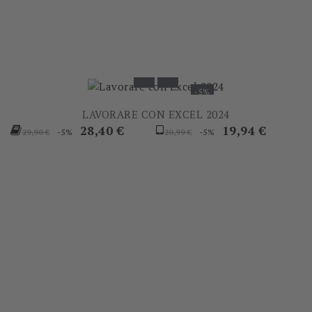
-5%
LAVORARE CON EXCEL 2024
Prezzo
Prezzo
Prezzo
Prezzo
28,40 €
19,94 €
-5%
-5%
29,90 €
20,99 €
base
base