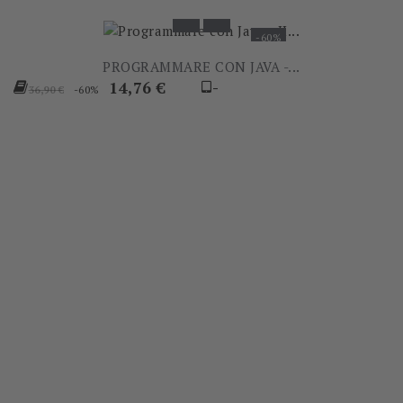
-60%
PROGRAMMARE CON JAVA -...
Prezzo
Prezzo
14,76 €
-
-60%
36,90 €
base