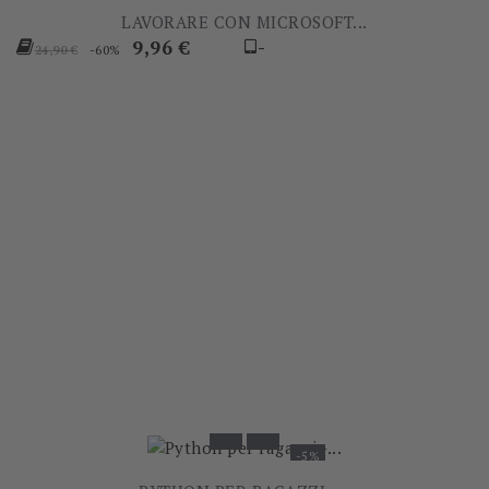
LAVORARE CON MICROSOFT...
Prezzo
Prezzo
9,96 €
-
-60%
24,90 €
base
-5%