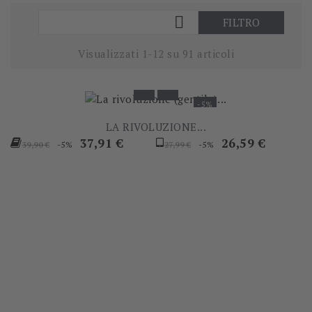

FILTRO
Visualizzati 1-12 su 91 articoli
-5%
LA RIVOLUZIONE...
Prezzo
Prezzo
Prezzo
Prezzo
37,91 €
26,59 €
-5%
-5%
39,90 €
27,99 €
base
base