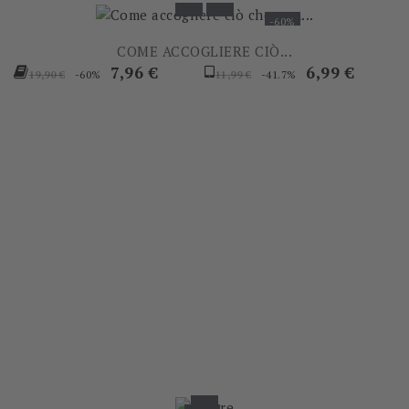
-60%
COME ACCOGLIERE CIÒ...
Prezzo
Prezzo
Prezzo
Prezzo
7,96 €
6,99 €
-60%
-41.7%
19,90 €
11,99 €
base
base