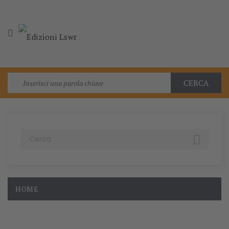

CERCA

HOME