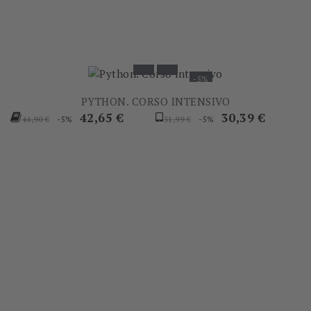
-5%
PYTHON. CORSO INTENSIVO
Prezzo
Prezzo
Prezzo
Prezzo
42,65 €
30,39 €
-5%
-5%
44,90 €
31,99 €
base
base