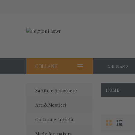

COLLANE
CHI SIAMO
HOME
Salute e benessere
Arti&Mestieri
Cultura e società
Made for makers