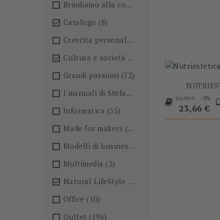
Brindiamo alla conoscenza!🍺
(27)
-5%
Catalogo
(8)

Crescita personale
(36)
Cultura e società
(36)

Grandi passioni
(72)
NUTRIES
I manuali di Stefano Anselmo
(6)
Prezzo
P
-5%
24,90 €
base
23,66 €
Informatica
(55)
Made for makers
(13)
Modelli di business
(57)
Multimedia
(2)
Natural LifeStyle
(4)

Office
(10)
Outlet
(196)