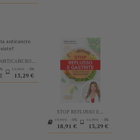
-5%
-5%
 ANTICANCRO...
Prezzo
Prezzo
Prezzo
5%
-5%
13,99 €
base
€
13,29 €
STOP REFLUSSO E...
Prezzo
Prezzo
Prezzo
Prezzo
-5%
-5%
19,90 €
13,99 €
base
base
18,91 €
13,29 €