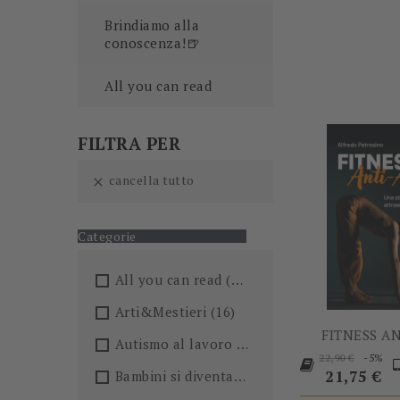
Brindiamo alla
conoscenza!🍺
All you can read
FILTRA PER
cancella tutto

Categorie
All you can read
(205)
Arti&Mestieri
(16)
FITNESS A
Autismo al lavoro
(5)
Prezzo
P
-5%
22,90 €
base
21,75 €
Bambini si diventa
(4)