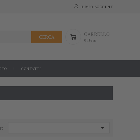
IL MIO ACCOUNT
CARRELLO
CERCA
0 Item
RTO
CONTATTI

r: