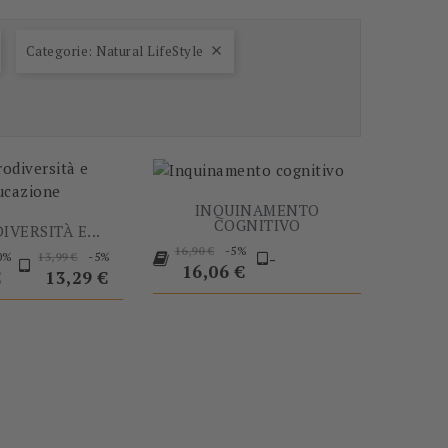
Categorie: Natural LifeStyle

-60%
-5%
INQUINAMENTO
COGNITIVO
VERSITÀ E...
Prezzo
Prezzo
Prezzo
Prezzo
-5%
16,90 €
-
0%
-5%
13,99 €
base
16,06 €
o
base
€
13,29 €