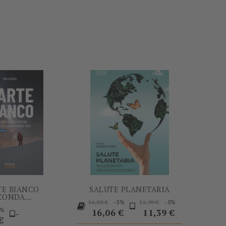
-5%
-5%
E BIANCO
SALUTE PLANETARIA
CONDA...
Prezzo
Prezzo
Prezzo
Prezzo
-5%
-5%
16,90 €
11,99 €
Prezzo
5%
base
base
16,06 €
11,39 €
-
€