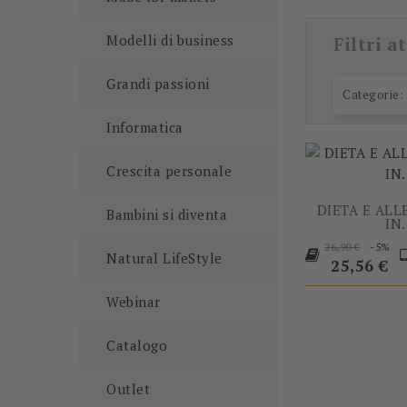
Modelli di business
Filtri at
Grandi passioni
Categorie:
Informatica
Crescita personale
DIETA E AL
Bambini si diventa
IN.
Prezzo
P
-5%
26,90 €
Natural LifeStyle
base
25,56 €
Webinar
Catalogo
Outlet