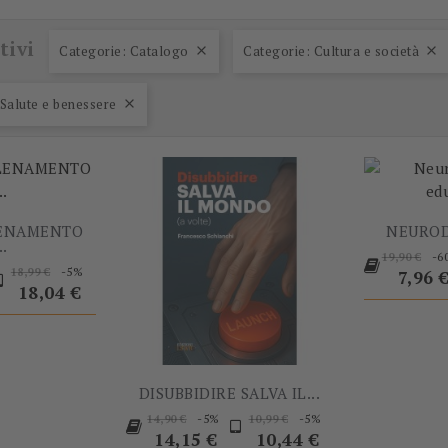
tivi
Categorie: Catalogo
Categorie: Cultura e società


-5%
-5%
 Salute e benessere

LENAMENTO
NEURODI
..
Prezzo
-6
19,90 €
rezzo
Prezzo
Prezzo
-5%
18,99 €
base
Prezz
7,96 
base
18,04 €
DISUBBIDIRE SALVA IL...
Prezzo
Prezzo
Prezzo
Prezzo
-5%
-5%
14,90 €
10,99 €
base
base
14,15 €
10,44 €