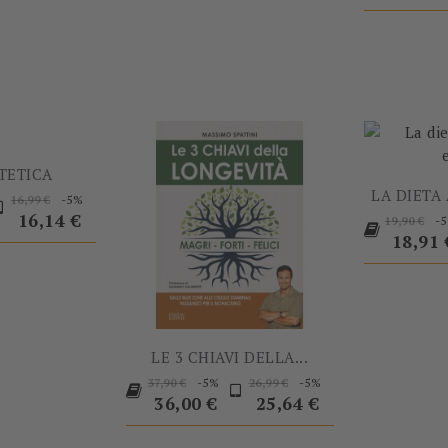
-5%
TETICA
rezzo
Prezzo
Prezzo
LA DIETA
-5%
16,99 €
Prezzo
base
16,14 €
-
19,90 €
base
18,91 
LE 3 CHIAVI DELLA...
Prezzo
Prezzo
Prezzo
Prezzo
-5%
-5%
37,90 €
26,99 €
base
base
36,00 €
25,64 €