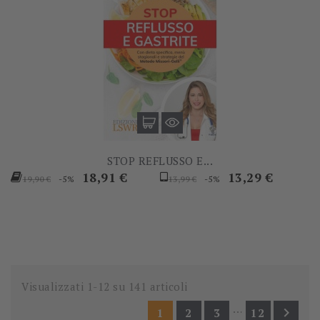
STOP REFLUSSO E...
Prezzo
Prezzo
Prezzo
Prezzo
18,91 €
13,29 €
-5%
-5%
19,90 €
13,99 €
base
base
Visualizzati 1-12 su 141 articoli
…

1
2
3
12