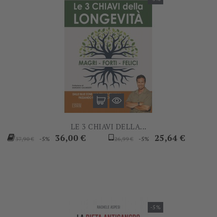
LE 3 CHIAVI DELLA...
Prezzo
Prezzo
Prezzo
Prezzo
36,00 €
25,64 €
-5%
-5%
37,90 €
26,99 €
base
base
-5%