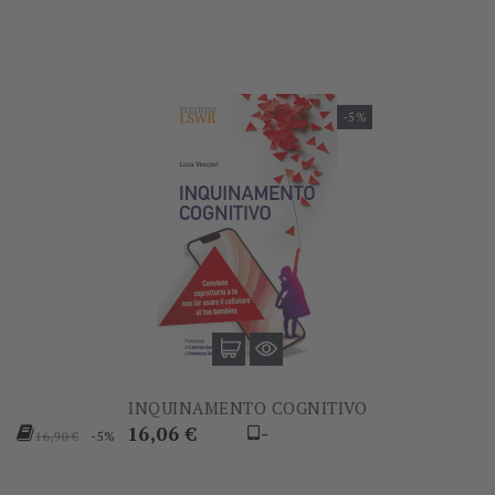
-5%
INQUINAMENTO COGNITIVO
Prezzo
Prezzo
16,06 €
-
-5%
16,90 €
base