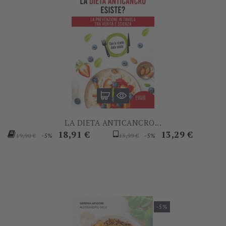
LA DIETA ANTICANCRO...
Prezzo
Prezzo
Prezzo
Prezzo
18,91 €
13,29 €
-5%
-5%
19,90 €
13,99 €
base
base
-5%