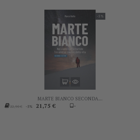
-5%
MARTE BIANCO SECONDA...
Prezzo
Prezzo
21,75 €
-
-5%
22,90 €
base