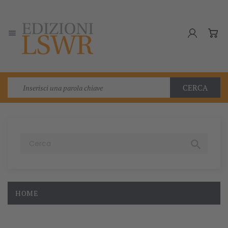

CERCA

HOME