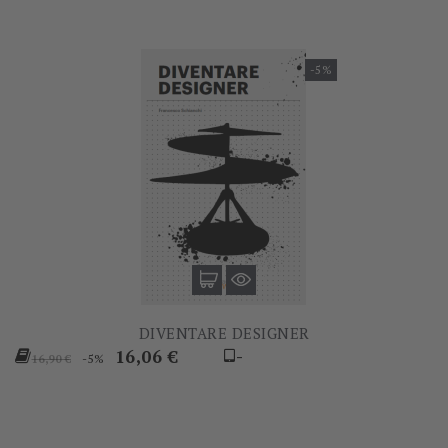
-5%
DIVENTARE DESIGNER
Prezzo
Prezzo
16,06 €
-
-5%
16,90 €
base