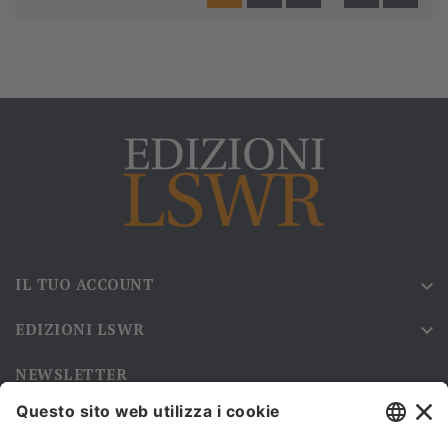
IL TUO ACCOUNT

EDIZIONI LSWR

NEWSLETTER
Iscriviti alla nostra newsletter e rimani sempre aggiornato sulle
promozioni!