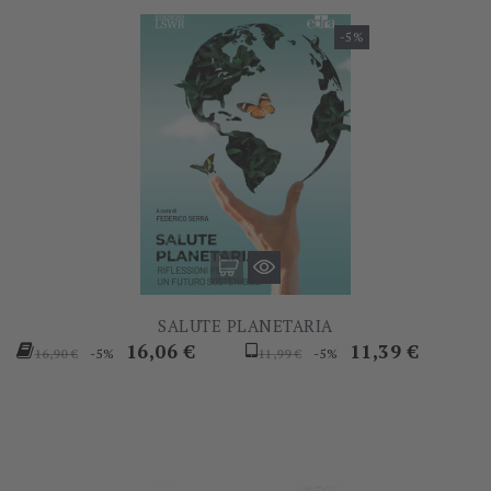
-5%
SALUTE PLANETARIA
Prezzo
Prezzo
Prezzo
Prezzo
16,06 €
11,39 €
-5%
-5%
16,90 €
11,99 €
base
base